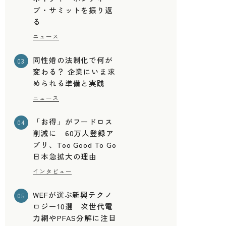
ブ・サミットを振り返
る
ニュース
同性婚の法制化で何が
03
変わる？ 企業にいま求
められる準備と実践
ニュース
「お得」がフードロス
04
削減に 60万人登録ア
プリ、Too Good To Go
日本急拡大の理由
インタビュー
WEFが選ぶ新興テクノ
05
ロジー10選 次世代電
力網やPFAS分解に注目