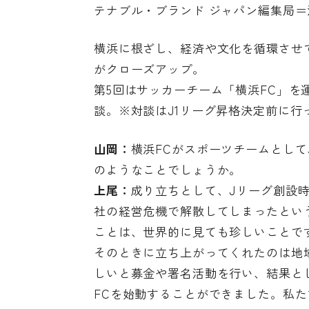
テナブル・ブランド ジャパン編集局＝
横浜に根ざし、経済や文化を循環させてい
がクローズアップ。
第5回はサッカーチーム「横浜FC」を
談。※対談はJ1リーグ昇格決定前に行
山岡：
横浜FCがスポーツチームとし
のようなことでしょうか。
上尾：
成り立ちとして、Jリーグ創設
社の経営危機で解散してしまったとい
ことは、世界的に見ても珍しいことで
そのときに立ち上がってくれたのは地
しいと募金や署名活動を行い、結果と
FCを始動することができました。私