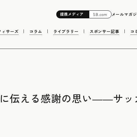
提携
メディア
メールマガジ
SB.com
フィサーズ
コラム
ライブラリー
スポンサー記事
コ
に伝える感謝の思い――サッカ