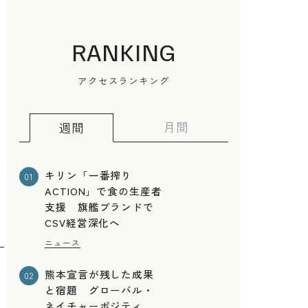
RANKING
アクセスランキング
月間
週間
キリン「一番搾り
01
ACTION」で食の生産者
支援 旗艦ブランドで
CSV経営深化へ
ニュース
熊本宣言が残した成果
02
と宿題 グローバル・
ネイチャーポジティ