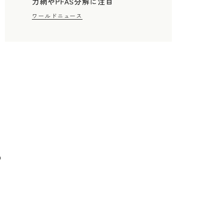
力網やPFAS分解に注目
ワールドニュース
の