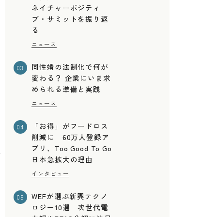
ネイチャーポジティ
ブ・サミットを振り返
る
ニュース
同性婚の法制化で何が
03
変わる？ 企業にいま求
められる準備と実践
ニュース
「お得」がフードロス
04
削減に 60万人登録ア
プリ、Too Good To Go
サ
日本急拡大の理由
インタビュー
WEFが選ぶ新興テクノ
05
ロジー10選 次世代電