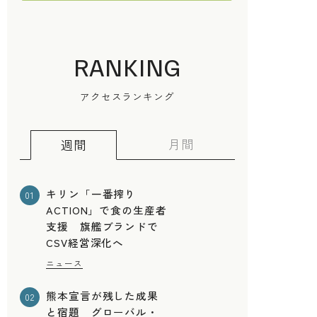
RANKING
アクセスランキング
月間
週間
キリン「一番搾り
01
ACTION」で食の生産者
支援 旗艦ブランドで
CSV経営深化へ
ニュース
熊本宣言が残した成果
02
と宿題 グローバル・