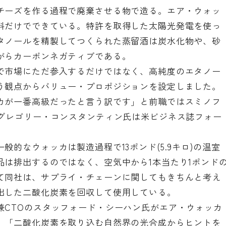
チーズを作る過程で廃棄させる物で造る。エア・ウォッ
料だけでできている。特許を取得した太陽光発電を使っ
タノールを精製してつくられた蒸留酒は炭水化物や、砂
がらカーボンネガティブである。
で市場にただ参入するだけではなく、高純度のエタノー
う観点からバリュー・プロポジションを設定しました。
カが一番高級だったと言う訳です」と前職ではスミノフ
のグレゴリー・コンスタンティン氏は米ビジネス誌フォー
的なウォッカは製造過程で13ポンド(5.9キロ)の温室
品は排出するのではなく、空気中から1本当たり1ポンド
て同社は、サプライ・チェーンに関してもきちんと考え
出した二酸化炭素を回収して使用している。
兼CTOのスタッフォード・シーハン氏がエア・ウォッカ
、「二酸化炭素を取り込む自然界の光合成からヒントを