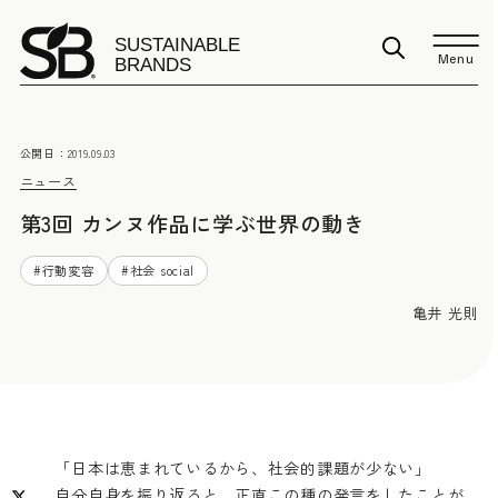
Menu
公開日：
2019.09.03
ニュース
第3回 カンヌ作品に学ぶ世界の動き
#
行動変容
#
社会 social
亀井 光則
「日本は恵まれているから、社会的課題が少ない」
自分自身を振り返ると、正直この種の発言をしたことが