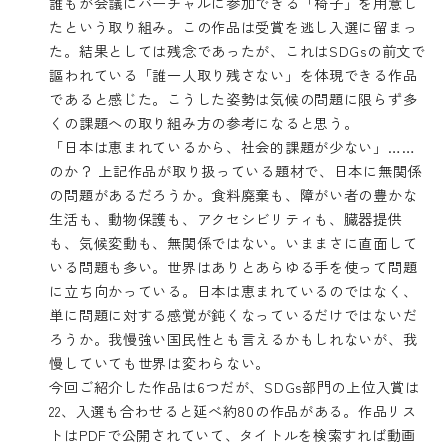
誰もが会議にバーチャルに参加できる「椅子」を用意し
たという取り組み。この作品は受賞を逃し入選に留まっ
た。結果としては残念であったが、これはSDGsの前文で
謳われている「誰一人取り残さない」を体現できる作品
であると感じた。こうした姿勢は気候の問題に限らず多
くの課題への取り組み方の参考になると思う。
「日本は恵まれているから、社会的課題が少ない」……
のか？ 上記作品が取り扱っている題材で、日本に無関係
の問題があるだろうか。食料廃棄も、障がい者の豊かな
生活も、動物保護も、アクセシビリティも、臓器提供
も、気候変動も、無関係ではない。いままさに直面して
いる問題も多い。世界はありとあらゆる手を使って問題
に立ち向かっている。日本は恵まれているのではなく、
単に問題に対する感覚が鈍くなっているだけではないだ
ろうか。我慢強い国民性とも言えるかもしれないが、我
慢していても世界は変わらない。
今回ご紹介した作品は6つだが、SDGs部門の上位入賞は
22、入選も合わせると延べ約80の作品がある。作品リス
トはPDFで公開されていて、タイトルを検索すれば動画