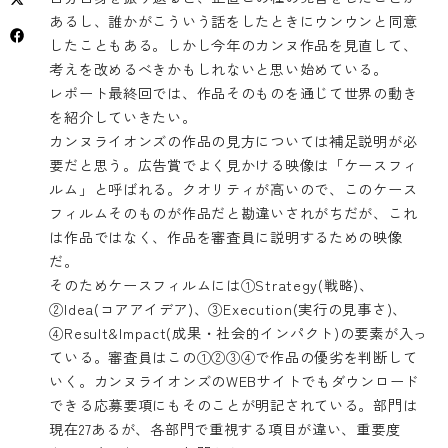
あるし、誰かがこういう話をしたときにウンウンと同意
したこともある。しかし今年のカンヌ作品を見直して、
考えを改めるべきかもしれないと思い始めている。
レポート最終回では、作品そのものを通じて世界の動き
を紹介していきたい。
カンヌライオンズの作品の見方については補足説明が必
要だと思う。広告賞でよく見かける映像は「ケースフィ
ルム」と呼ばれる。クオリティが高いので、このケース
フィルムそのものが作品だと勘違いされがちだが、これ
は作品ではなく、作品を審査員に説明するための映像
だ。
そのためケースフィルムには①Strategy(戦略)、
②Idea(コアアイデア)、③Execution(実行の見事さ)、
④Result&Impact(成果・社会的インパクト)の要素が入っ
ている。審査員はこの①②③④で作品の優劣を判断して
いく。カンヌライオンズのWEBサイトでもダウンロード
できる応募要項にもそのことが明記されている。部門は
現在27あるが、各部門で重視する項目が違い、重要度