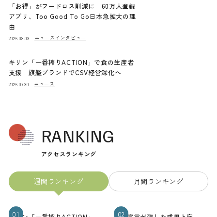
「お得」がフードロス削減に 60万人登録
アプリ、Too Good To Go日本急拡大の理
由
ニュース
インタビュー
2026.08.03
キリン「一番搾りACTION」で食の生産者
支援 旗艦ブランドでCSV経営深化へ
ニュース
2026.07.30
RANKING
アクセスランキング
週間ランキング
月間ランキング
01
02
キリン「一番搾りACTION」
熊本宣言が残した成果と宿