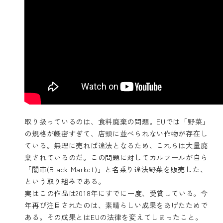
取り扱っているのは、食料廃棄の問題。EUでは「野菜」
の規格が厳密すぎて、店頭に並べられない作物が存在し
ている。無理に売れば違法となるため、これらは大量廃
棄されているのだ。この問題に対してカルフールが自ら
「闇市(Black Market)」と名乗り違法野菜を販売した、
という取り組みである。
実はこの作品は2018年にすでに一度、受賞している。今
年再び注目されたのは、素晴らしい成果をあげたためで
ある。その成果とはEUの法律を変えてしまったこと。