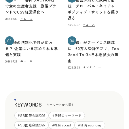
で食の生産者支援 旗艦ブラ
題 グローバル・ネイチャー
ンドでCSV経営深化へ
ポジティブ・サミットを振り
返る
ニュース
2026.07.30
ニュース
2026.07.27
03
04
同性婚の法制化で何が変わ
「お得」がフードロス削減
る？ 企業にいま求められる準
に 60万人登録アプリ、Too
備と実践
Good To Go日本急拡大の理
由
ニュース
2026.07.21
インタビュー
2026.08.03
KEYWORDS
キーワードから探す
#
SB国際会議2026
#
話題のキーワード
#
SB国際会議2025
#
社会 social
#
経済 economy