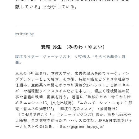
献している」と分析している。
written by
箕輪 弥生 （みのわ・やよい）
環境ライター・ジャーナリスト、NPO法人「そらべあ基金」理
事。
東京の下町生まれ、立教大学卒。広告代理店を経てマーケティン
グプランナーとして独立。その後、持続可能なビジネスや社会の
仕組み、生態系への関心がつのり環境分野へシフト。自然エネル
ギーや循環型ライフスタイルなどを中心に、幅広く環境関連の記
事や書籍の執筆、編集を行う。 著書に「地球のために今日から始
めるエコシフト15」(文化出版局）「エネルギーシフトに向けて 節
電・省エネの知恵123」「環境生活のススメ」（飛鳥新社）
「LOHASで行こう！」（ソニーマガジンズ）ほか。自身も雨水や
太陽熱、自然素材を使ったエコハウスに住む。JFEJ(日本環境ジャ
ーナリストの会)会員。 http://gogreen.hippy.jp/