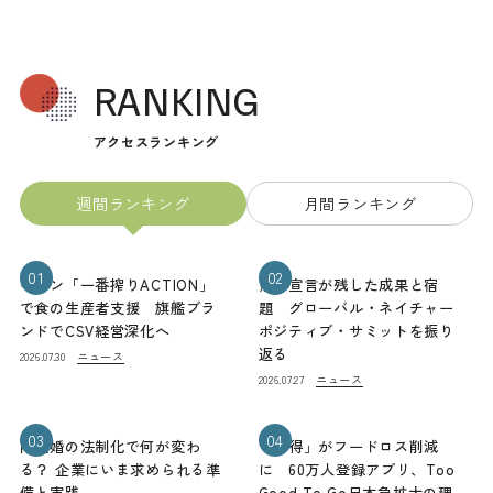
RANKING
アクセスランキング
週間ランキング
月間ランキング
01
02
キリン「一番搾りACTION」
熊本宣言が残した成果と宿
で食の生産者支援 旗艦ブラ
題 グローバル・ネイチャー
ンドでCSV経営深化へ
ポジティブ・サミットを振り
返る
ニュース
2026.07.30
ニュース
2026.07.27
03
04
同性婚の法制化で何が変わ
「お得」がフードロス削減
る？ 企業にいま求められる準
に 60万人登録アプリ、Too
備と実践
Good To Go日本急拡大の理