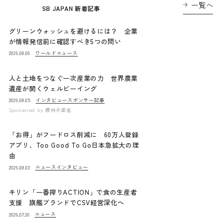
一覧へ
SB JAPAN 新着記事
グリーンウォッシュを避けるには？ 企業
が情報発信前に確認すべき5つの問い
ワールドニュース
2026.08.06
人と土地をつなぐ一次産業の力 世界農業
遺産が開くウェルビーイング
インタビュー
スポンサー記事
2026.08.05
Sponsored by
農林水産省
「お得」がフードロス削減に 60万人登録
アプリ、Too Good To Go日本急拡大の理
由
ニュース
インタビュー
2026.08.03
キリン「一番搾りACTION」で食の生産者
支援 旗艦ブランドでCSV経営深化へ
ニュース
2026.07.30