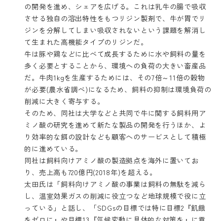
の開発を進め、シェアを広げる。これは乳牛の腸で吸収
させる独自の溶出特性をもつリジン製剤で、牛が胃でリ
ジンを分解してしまい吸収されないという課題を解消し
て生まれた高機能タイプのリジンだ。
牛は豚や鶏などに比べて成長するために水や飼料の量を
多く必要とすることから、環境への負荷の大きい畜産品
だ。牛肉1kgを生産するためには、その7倍～11倍の穀物
が必要(農水省調べ)になるため、飼料の抑制は環境負荷の
削減に大きく寄与する。
そのため、同社は大学などと共同で牛に関する飼料用ア
ミノ酸の研究を進めて新たな製品の開発を行うほか、よ
り効率的な餌の設計なども顧客へのサービスとして積極
的に進めている。
同社は飼料向けアミノ酸の製造拠点を海外に置いてお
り、売上高も720億円(2018年)を超える。
太田氏は「飼料向けアミノ酸の事業は飼料の無駄を減ら
し、温室効果ガスの削減に役立つなど地球規模で役に立
っている」と話し、「SDGsの目標では特に目標2『飢餓
をゼロに』や目標13『気候変動に具体的な対策を』に貢