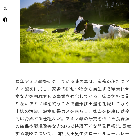
長年アミノ酸を研究している味の素は、家畜の肥料にア
ミノ酸を付加し、家畜の排せつ物から発生する窒素化合
物などを削減させる事業を強化している。家畜飼料に足
りないアミノ酸を補うことで窒素排出量を削減して水や
土壌の汚染、温室効果ガスを減らし、家畜を健康に効率
的に育成する仕組みだ。アミノ酸の研究を通じた食資源
の確保や環境改善などSDGs(持続可能な開発目標)に貢献
する戦略について、同社太田史生グローバルコーポレー