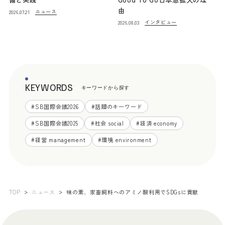
由
ニュース
2026.07.21
インタビュー
2026.08.03
KEYWORDS
キーワードから探す
#
SB国際会議2026
#
話題のキーワード
#
SB国際会議2025
#
社会 social
#
経済 economy
#
経営 management
#
環境 environment
TOP
ニュース
味の素、家畜飼料へのアミノ酸利用でSDGsに貢献