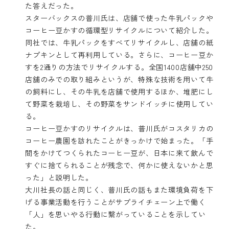
た答えだった。
スターバックスの普川氏は、店舗で使った牛乳パックや
コーヒー豆かすの循環型リサイクルについて紹介した。
同社では、牛乳パックをすべてリサイクルし、店舗の紙
ナプキンとして再利用している。さらに、コーヒー豆か
すを2通りの方法でリサイクルする。全国1400店舗中250
店舗のみでの取り組みというが、特殊な技術を用いて牛
の飼料にし、その牛乳を店舗で使用するほか、堆肥にし
て野菜を栽培し、その野菜をサンドイッチに使用してい
る。
コーヒー豆かすのリサイクルは、普川氏がコスタリカの
コーヒー農園を訪れたことがきっかけで始まった。「手
間をかけてつくられたコーヒー豆が、日本に来て飲んで
すぐに捨てられることが残念で、何かに使えないかと思
った」と説明した。
大川社長の話と同じく、普川氏の話もまた環境負荷を下
げる事業活動を行うことがサプライチェーン上で働く
「人」を思いやる行動に繋がっていることを示してい
た。