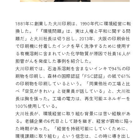
1881年に創業した大川印刷は、1990年代に環境経営に転
換した。「『環境問題』は、実は人権と平和に関する問
題だ」と大川社長は切り出し、2013年、大阪の印刷会社
で印刷機に付着したインクを早く洗浄するために使用す
る有機溶剤に含まれていた化学物質が原因で社員16人が
胆管がんを発症した事例を紹介した。
大川印刷では、石油系溶剤を含まないインキで94％の印
刷物を印刷し、森林の国際認証「FSC認証」の紙で61％
の印刷物を印刷しているという。「同業他社の工場と比
べ『空気がきれい』と従業員が話している」と、大川社
長は胸を張った。工場の電力は、再生可能エネルギーを
100％使用している。
大川社長が、環境経営に取り組む背景には苦い経験があ
る。老舗企業の6代目として跡を継ぎ、経営が窮地に陥っ
た時期があった。「経営を持続可能にしていくために、
環境課題に取り組む」という信念は、この時に導き出し