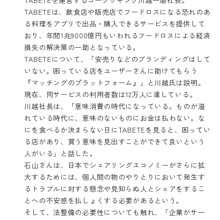
TABETEは、飲食店や販売店でフードロスになる恐れのあ
る料理をアプリで出品・購入できるサービスを提供して
おり、年間1兆9000億円もいわれるフードロスによる経済
損失の解決策の一助となっている。
TABETEについて、「安売りなどのブランディングはして
いない。困っている店をユーザーさんに助けてもらう
『マッチングのプラットフォーム』」と川越氏は説明。
現在、同サービスの利用者数は12万人に達している。
川越社長は、「意味消費の時代になっている。ものが溢
れている時代に、意味のないものにお金は払わない。な
にを食べるか決まらない日にTABETEを見ると、困ってい
る店があり、買う意味を見出すことができて良いという
人がいる」と話した。
石山さんは、日本でシェアリングエコノミーがさらに拡
大するためには、個人間の物のやりとりにおいて発生す
るトラブルに対する懸念や見知らぬ人とシェアをするこ
とへの不安感を払しょくする必要があるという。
そして、法整備の必要性についても触れ、「企業がサー