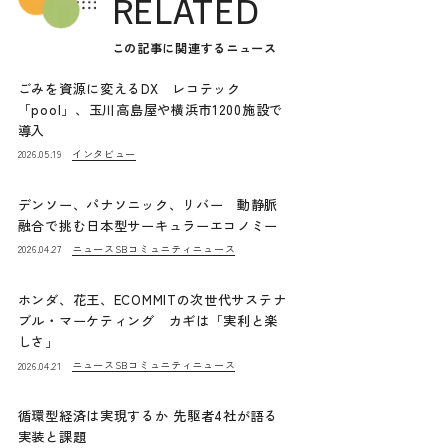
RELATED
この記事に関連するニュース
ごみを資源に変えるDX レコテック
「pool」、玉川高島屋や横浜市1200施設で
導入
インタビュー
2026.05.19
デンソー、パナソニック、リバー 動静脈
融合で挑む日本型サーキュラーエコノミー
ニュース
SBコミュニティニュース
2026.04.27
ホンダ、花王、ECOMMITの次世代サステナ
ブル・マーケティング カギは「実利と楽
しさ」
ニュース
SBコミュニティニュース
2026.04.21
循環型経済は実現するか 先駆者4社が語る
実装と課題