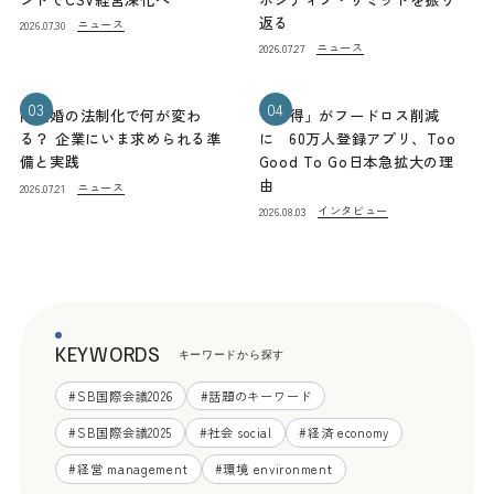
返る
ニュース
2026.07.30
ニュース
2026.07.27
03
04
同性婚の法制化で何が変わ
「お得」がフードロス削減
る？ 企業にいま求められる準
に 60万人登録アプリ、Too
備と実践
Good To Go日本急拡大の理
由
ニュース
2026.07.21
インタビュー
2026.08.03
KEYWORDS
キーワードから探す
#
SB国際会議2026
#
話題のキーワード
#
SB国際会議2025
#
社会 social
#
経済 economy
#
経営 management
#
環境 environment