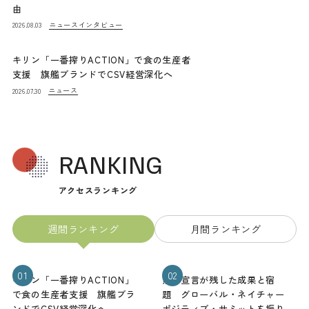
由
ニュース
インタビュー
2026.08.03
キリン「一番搾りACTION」で食の生産者
支援 旗艦ブランドでCSV経営深化へ
ニュース
2026.07.30
RANKING
アクセスランキング
週間ランキング
月間ランキング
01
02
キリン「一番搾りACTION」
熊本宣言が残した成果と宿
で食の生産者支援 旗艦ブラ
題 グローバル・ネイチャー
ンドでCSV経営深化へ
ポジティブ・サミットを振り