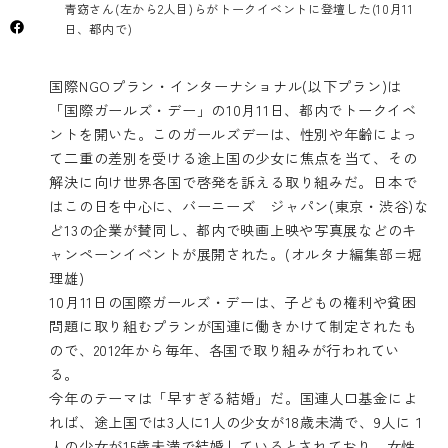
青窈さん(左から2人目)らがトークイベントに登壇した(10月11
日、都内で)
国際NGOプラン・インターナショナル(以下プラン)は
「国際ガールズ・デー」の10月11日、都内でトークイベ
ントを開いた。このガールズデーは、性別や年齢によっ
て二重の差別を受ける途上国の少女に焦点を当て、その
解決に向け世界各国で啓発を訴える取り組みだ。日本で
はこの日を中心に、バーニーズ ジャパン(東京・渋谷)な
ど13の企業が賛同し、都内で映画上映や写真展などのキ
ャンペーンイベントが展開された。(オルタナ編集部=堀
理雄)
10月11日の国際ガールズ・デーは、子どもの権利や貧困
問題に取り組むプランが国連に働きかけて制定されたも
ので、2012年から毎年、各国で取り組みが行われてい
る。
今年のテーマは「早すぎる結婚」だ。国連人口基金によ
れば、途上国では3人に1人の少女が18歳未満で、9人に１
人の少女が15歳未満で結婚しているとされており、女性