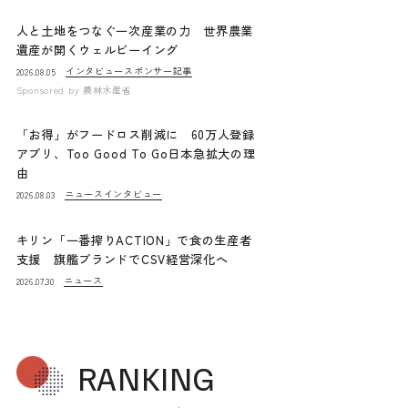
人と土地をつなぐ一次産業の力 世界農業
遺産が開くウェルビーイング
インタビュー
スポンサー記事
2026.08.05
Sponsored by
農林水産省
「お得」がフードロス削減に 60万人登録
アプリ、Too Good To Go日本急拡大の理
由
ニュース
インタビュー
2026.08.03
キリン「一番搾りACTION」で食の生産者
支援 旗艦ブランドでCSV経営深化へ
ニュース
2026.07.30
RANKING