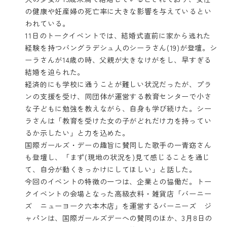
の健康や妊産婦の死亡率に大きな影響を与えているとい
われている。
11日のトークイベントでは、結婚式直前に家から逃れた
経験を持つバングラデシュ人のシーラさん(19)が登壇。シ
ーラさんが14歳の時、父親が大きなけがをし、早すぎる
結婚を迫られた。
経済的にも学校に通うことが難しい状況だったが、プラ
ンの支援を受け、同団体が運営する教育センターで小さ
な子どもに勉強を教えながら、自身も学び続けた。シー
ラさんは「教育を受けた女の子がどれだけ力を持ってい
るか示したい」と力を込めた。
国際ガールズ・デーの趣旨に賛同した歌手の一青窈さん
も登壇し、「まず(現地の状況を)見て感じることを通じ
て、自分が動くきっかけにしてほしい」と話した。
今回のイベントの特徴の一つは、企業との協働だ。トー
クイベントの会場となった高級衣料・雑貨店「バーニー
ズ ニューヨーク六本木店」を運営するバーニーズ ジ
ャパンは、国際ガールズデーへの賛同のほか、3月8日の