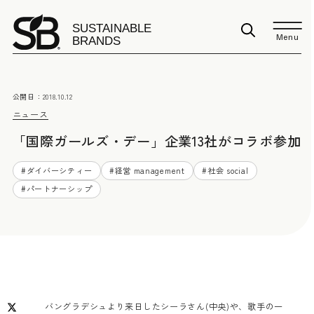
Menu
公開日：
2018.10.12
ニュース
「国際ガールズ・デー」企業13社がコラボ参加
#
ダイバーシティー
#
経営 management
#
社会 social
#
パートナーシップ
バングラデシュより来日したシーラさん(中央)や、歌手の一