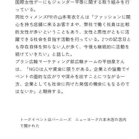
国際女性デーにもジェンダー平等に関する取り組みを行
っている。
同社ウィメンズPRの山本有衣さんは「ファッションに関
心を持ち店舗に来るお客さまや、弊社で働く社員は比較
的女性が多いということもあり、女性と男性がともに活
躍できる社会を目指す活動を行っている。2つの記念日と
も存在自体を知らない人が多く、今後も継続的に活動を
続けていきたい」と話した。
プラン広報マーケティング部広報チームの平田泉さん
は、「NGOは人や資金に限りがある。企業との協働でイ
ベントの面的な広がりや深みを出すことにつながる一
方、企業としても社会に向けた発信の機会にもなるので
はないか」と期待する。
トークイベントはバーニーズ ニューヨーク六本木店の店内
で開かれた