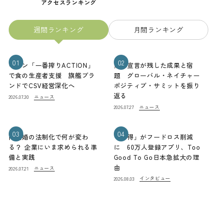
アクセスランキング
週間ランキング
月間ランキング
01
02
キリン「一番搾りACTION」
熊本宣言が残した成果と宿
で食の生産者支援 旗艦ブラ
題 グローバル・ネイチャー
ンドでCSV経営深化へ
ポジティブ・サミットを振り
返る
ニュース
2026.07.30
ニュース
2026.07.27
03
04
同性婚の法制化で何が変わ
「お得」がフードロス削減
る？ 企業にいま求められる準
に 60万人登録アプリ、Too
備と実践
Good To Go日本急拡大の理
由
ニュース
2026.07.21
インタビュー
2026.08.03