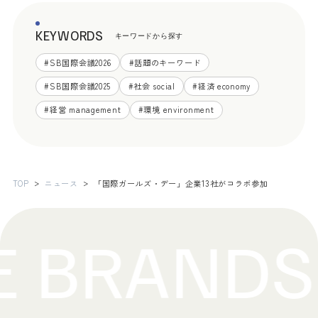
KEYWORDS
キーワードから探す
#
SB国際会議2026
#
話題のキーワード
#
SB国際会議2025
#
社会 social
#
経済 economy
#
経営 management
#
環境 environment
TOP
ニュース
「国際ガールズ・デー」企業13社がコラボ参加