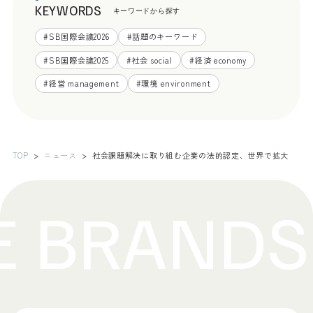
KEYWORDS
キーワードから探す
#
SB国際会議2026
#
話題のキーワード
#
SB国際会議2025
#
社会 social
#
経済 economy
#
経営 management
#
環境 environment
TOP
ニュース
社会課題解決に取り組む企業の法的認定、世界で拡大