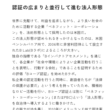
認証の広まりと並行して進む法人形態
世界に先駆けて、利益を追求しながら、より良い社会の
ために活動する企業「ベネフィット・コーポレーショ
ン」を、法的形態として採用したのは米国だ。
この法人形態が認められるきっかけとなったのは、米国
ペンシルバニア州で、2006年に非営利団体として設立さ
れたB Lab(Bラボ)によるところが大きい。
独自の指標である「Bインパクトアセスメント」を通じ
て、各企業が「社会や環境によりよい企業活動を行うこ
とを表明し、行動する会社」であることを証明するため
の評価「Bコープ認証」を始めたBラボ。
私企業の認定活動を行うと同時に、創設者たちが「法律
の保護が必要だ」という考えを持っていたため、積極的
なロビー活動を行い、Bコープ認証とは別に「ベネフィッ
ト・コーポレーション」(またはPBC)という「法人形態」
を自治体へ導入するように働きかけた。
その努力が功を奏し、2010年にメリーランド州で同法案