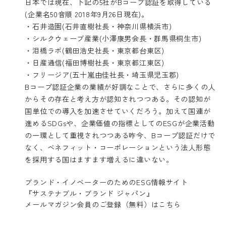
日本では現在、下記の5社がBコープ認証を取得している
(企業名50音順 2018年9月26日現在)。
・石井造園(石井直樹社長・神奈川県横浜市)
・シルクウェーブ産業(小澤康男会長・群馬県桐生市)
・泪橋ラボ(鶴田浩史社長・東京都台東区)
・日産通信(福田博樹社長・東京都江東区)
・フリージア(五十嵐由佳社長・埼玉県児玉郡)
Bコープ認証企業の業績が好調なことで、さらに多くの人
からその存在と考え方が認知されつつある。その認知が
国単位での導入を加速させていくだろう。加えて国連が
進めるSDGsや、企業価値の指標としてのESGが企業活動
の一環として重視されつつある昨今、Bコープ認証だけで
なく、ベネフィット・コーポレーションという法人形態
を採用する国はますます増えるに違いない。
ブランド・イノベーターのためのESG情報サイト
『サステナブル・ブランド ジャパン』
メールマガジン会員のご登録（無料）はこちら