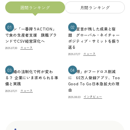
週間ランキング
月間ランキング
01
02
キリン「一番搾りACTION」
熊本宣言が残した成果と宿
で食の生産者支援 旗艦ブラ
題 グローバル・ネイチャー
ンドでCSV経営深化へ
ポジティブ・サミットを振り
返る
ニュース
2026.07.30
ニュース
2026.07.27
03
04
同性婚の法制化で何が変わ
「お得」がフードロス削減
る？ 企業にいま求められる準
に 60万人登録アプリ、Too
備と実践
Good To Go日本急拡大の理
由
ニュース
2026.07.21
インタビュー
2026.08.03