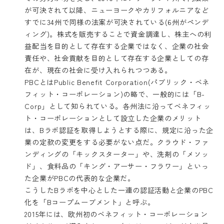
が可決されて以降、ニューヨークやカリフォルニアなど
すでに34州で同様の法案が可決されている(6州がペンデ
ィング)。株式を販売することで資金調達し、株主への利
益配当を目的として存在する企業ではなく、企業の社会
責任や、社会貢献を目的として存在する企業としての存
在が、現在の社会に受け入れられつつある。
PBCとはPublic Benefit Corporation(パブリック・ベネ
フィット・コーポレーション)の略で、一般的には「B-
Corp」として知られている。各州法に沿ってベネフィッ
ト・コーポレーションとして設立した企業のメリット
は、Bラボ認証を取得しようとする際に、規定に沿った企
業の定款の変更をする必要がない点だ。クラウド・ファ
ンディングの「キックスターター」や、洗剤の「メソッ
ド」、食料品の「キング・アーサー・フラワー」といっ
た企業がPBCの代表的な企業だ。
こうしたBラボを中心とした一連の認証活動と企業のPBC
化を「Bコープムーブメント」と呼ぶ。
2015年には、欧州初のベネフィット・コーポレーション