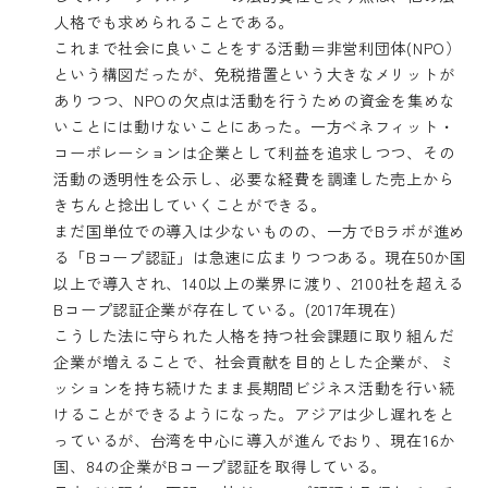
人格でも求められることである。
これまで社会に良いことをする活動＝非営利団体(NPO）
という構図だったが、免税措置という大きなメリットが
ありつつ、NPOの欠点は活動を行うための資金を集めな
いことには動けないことにあった。一方ベネフィット・
コーポレーションは企業として利益を追求しつつ、その
活動の透明性を公示し、必要な経費を調達した売上から
きちんと捻出していくことができる。
まだ国単位での導入は少ないものの、一方でBラボが進め
る「Bコープ認証」は急速に広まりつつある。現在50か国
以上で導入され、140以上の業界に渡り、2100社を超える
Bコープ認証企業が存在している。(2017年現在)
こうした法に守られた人格を持つ社会課題に取り組んだ
企業が増えることで、社会貢献を目的とした企業が、ミ
ッションを持ち続けたまま長期間ビジネス活動を行い続
けることができるようになった。アジアは少し遅れをと
っているが、台湾を中心に導入が進んでおり、現在16か
国、84の企業がBコープ認証を取得している。