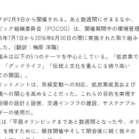
クが2月9日から開催される。あと数週間にせまるなか、
ンピック組織委員会（POCOG）は、開催期間中の環境管
年7月1日から2016年6月30日の間に実施された取り組み
た。(翻訳：梅原 洋陽)
組みは以下の5つのテーマを中心としている。「低炭素で
」「グッドライフ」「伝統と文化を重んじる誇り高い
ての開国」。
ミットメントは、気候変動への対応、低炭素成長および
境への関心を高めることだった。これらの目的を実現す
会場の設計と設営、交通インフラの建設、サステナブル
ギーの使用だ。
局長は「平昌オリンピックまであと数週間となった今、オ
）を残すために、競技開催中そして閉会後に続く我々の