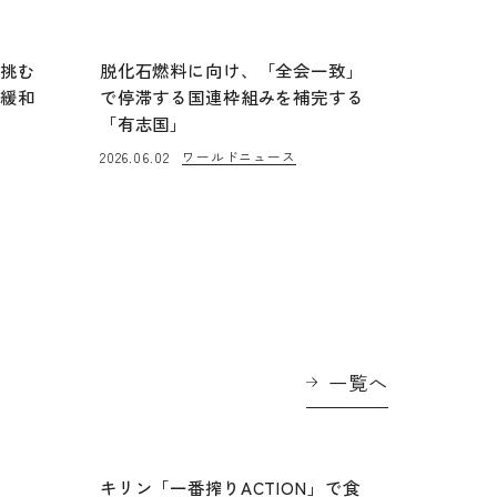
う挑む
脱化石燃料に向け、「全会一致」
「緩和
で停滞する国連枠組みを補完する
「有志国」
ワールドニュース
2026.06.02
一覧へ
に
キリン「一番搾りACTION」で食