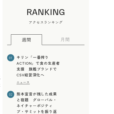
RANKING
アクセスランキング
月間
週間
キリン「一番搾り
01
ACTION」で食の生産者
支援 旗艦ブランドで
CSV経営深化へ
取
ニュース
は
熊本宣言が残した成果
02
と宿題 グローバル・
ネイチャーポジティ
ブ・サミットを振り返