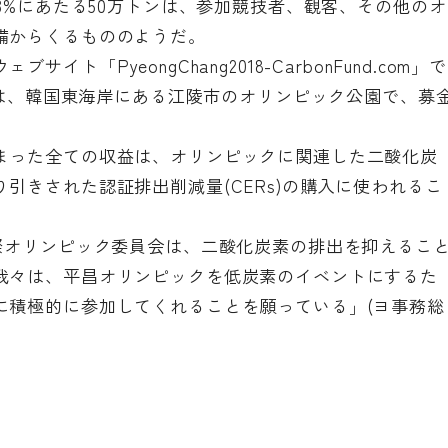
.3%にあたる50万トンは、参加競技者、観客、その他のオ
備からくるもののようだ。
「PyeongChang2018-CarbonFund.com」で
までは、韓国東海岸にある江陵市のオリンピック公園で、募
まった全ての収益は、オリンピックに関連した二酸化炭
引きされた認証排出削減量(CERs)の購入に使われるこ
国際オリンピック委員会は、二酸化炭素の排出を抑えるこ
我々は、平昌オリンピックを低炭素のイベントにするた
に積極的に参加してくれることを願っている」(ヨ事務総