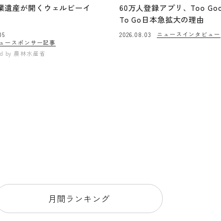
業遺産が開くウェルビーイ
60万人登録アプリ、Too Go
To Go日本急拡大の理由
ニュース
インタビュー
05
2026.08.03
ュー
スポンサー記事
ed by
農林水産省
月間ランキング