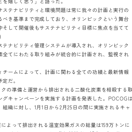
とを嬉しく思う」と語った。
サステナビリティと環境問題は常に我々の計画と実行の
るべき基準まで完成しており、オリンピックという舞台
中そして開催後もサステナビリティ目標に焦点を当てて
)
ステナビリティ管理システムが導入され、オリンピック
素全てにわたる取り組みが統合的に計画され、監視され
ティチームによって、計画に関わる全ての功績と最新情報
予定だ。
ピックの準備と運営から排出される二酸化炭素を相殺する
ングキャンペーンを実施する計画を発表した。POCOG
組織に対し、1月1日から2月25日の間に実施されるキャ
催によって排出される温室効果ガスの総量は159万トンに