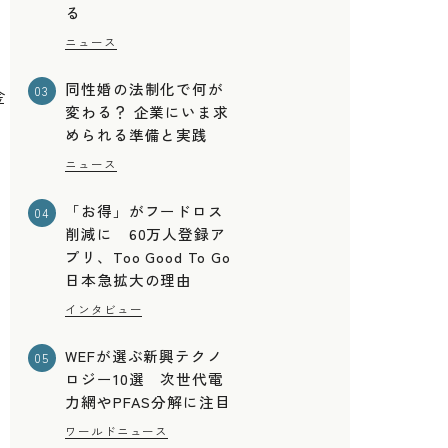
る
ニュース
同性婚の法制化で何が
03
金
変わる？ 企業にいま求
められる準備と実践
ニュース
「お得」がフードロス
04
削減に 60万人登録ア
と
プリ、Too Good To Go
日本急拡大の理由
インタビュー
WEFが選ぶ新興テクノ
05
ロジー10選 次世代電
力網やPFAS分解に注目
ワールドニュース