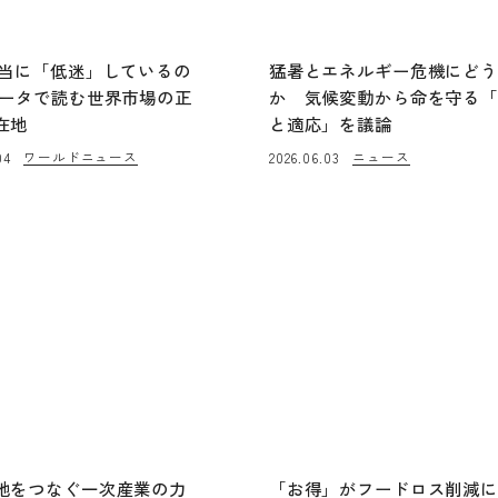
本当に「低迷」しているの
猛暑とエネルギー危機にど
データで読む世界市場の正
か 気候変動から命を守る
在地
と適応」を議論
ワールドニュース
ニュース
04
2026.06.03
地をつなぐ一次産業の力
「お得」がフードロス削減