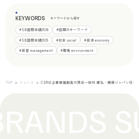
KEYWORDS
キーワードから探す
#
SB国際会議2026
#
話題のキーワード
#
SB国際会議2025
#
社会 social
#
経済 economy
#
経営 management
#
環境 environment
TOP
ニュース
CSRは企業価値創造の原点―田村 康弘・損保ジャパン日本興