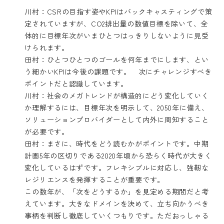
川村：CSRの目指す姿やKPIはバックキャスティングで策
定されていますが、CO2排出量の数値目標を除いて、全
体的に目標年次がいまひとつはっきりしないように見受
けられます。
田村：ひとつひとつのゴールを何年までにします、とい
う細かいKPIは今後の課題です。 次にチャレンジすべき
ポイントだと認識しています。
川村：社会のメガトレンドが構造的にどう変化していく
か理解するには、目標年次を明示して、2050年に備え、
ソリューションプロバイダーとして内外に周知すること
が必要です。
田村：まさに、時代をどう読むかがポイントです。中期
計画5年の区切りである2020年頃から恐らく時代が大きく
変化しているはずです。フレキシブルに対応し、強靭な
レジリエンスを発揮することが重要です。
この数年が、「次をどうするか」を見定める期間だと考
えています。大きなドメインを決めて、立ち向かうべき
事柄を判断し徹底していくつもりです。ただおっしゃる