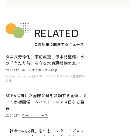
RELATED
この記事に関連するニュース
ダム長寿命化、事前放流、導水路整備。水
の「当たり前」を守る水資源機構の思い
ニュース
スポンサー記事
2025.11.17
Sponsored by
三菱UFJモルガン・スタンレー証券株式
会社
SDGsに向けた国際金融を議論する国連サミ
ットが初開催 ムハマド・ユヌス氏など発
言
ワールドニュース
2025.10.27
「社会への投資」を生むには？ 「ブロッ