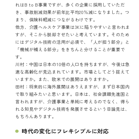
れはB to B事業ですが、多くの企業に採用していただ
き、事故削減効果が前年比平均20％減になりました。つ
まり、保険料軽減につながるわけです。
他方、介護ヘルスケア事業は3Kに陥りやすいと言われま
すが、そこから脱却させたいと考えています。そのため
にはデジタル技術の活用が必須で、「人が担う部分」と
「機械が補える部分」をきちんと分けることが重要で
す。
川村：中国は日本の10倍の人口を持ちますが、今後は急
速な高齢化が見込まれています。市場としてどう捉えて
いますか。また、欧米での展開はありますか。
田村：将来的に海外展開はありえますが、まず日本国内
で取り組みたいと思います。日本は、社会課題先進国と
言われますが、介護事業と単純に考えるのでなく、得ら
れる知見やデジタル技術を発展させるという目論見は、
もちろんあります。
時代の変化にフレキシブルに対応