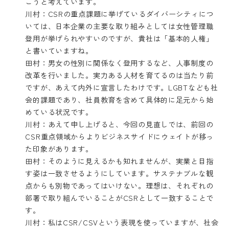
こうと考えています。
川村：CSRの重点課題に挙げているダイバーシティにつ
いては、日本企業の主要な取り組みとしては女性管理職
登用が挙げられやすいのですが、貴社は「基本的人権」
と書いていますね。
田村：男女の性別に関係なく登用するなど、人事制度の
改革を行いました。実力ある人材を育てるのは当たり前
ですが、あえて内外に宣言したわけです。LGBTなども社
会的課題であり、社員教育を含めて具体的に足元から始
めている状況です。
川村：あえて申し上げると、今回の見直しでは、前回の
CSR重点領域からよりビジネスサイドにウェイトが移っ
た印象があります。
田村：そのように見えるかも知れませんが、実業と目指
す姿は一致させるようにしています。サステナブルな観
点からも別物であってはいけない。理想は、それぞれの
部署で取り組んでいることがCSRとして一致することで
す。
川村：私はCSR/CSVという表現を使っていますが、社会