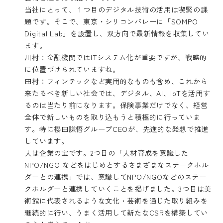
当社にとって、１つ目のデジタル技術の活用は喫緊の課
題です。そこで、東京・シリコンバレーに「SOMPO
Digital Lab」を設置し、双方向で最新情報を収集してい
ます。
川村：金融機関ではITシステム化が重要ですが、戦略的
に位置づけられていますね。
田村：フィンテックなど実用的なものも含め、これから
来たるべき新しい社会では、デジタル、AI、IoTを活用す
るのは当たり前になります。保険事業だけでなく、経営
全体で新しいものを取り込もうと積極的に行っていま
す。特に櫻田謙悟グループCEOが、先進的な発想で推進
しています。
人は企業の宝です。2つ目の「人材育成を意識した
NPO/NGO などをはじめとするさまざまなステークホル
ダーとの連携」では、意識してNPO/NGOなどのステー
クホルダーと連携していくことを掲げました。3つ目は美
術館に代表されるような文化・芸術を通じた取り組みを
継続的に行い、うまく活用して新たなCSRを構築してい