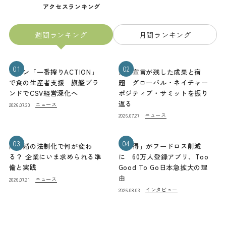
アクセスランキング
週間ランキング
月間ランキング
01
02
キリン「一番搾りACTION」
熊本宣言が残した成果と宿
で食の生産者支援 旗艦ブラ
題 グローバル・ネイチャー
ンドでCSV経営深化へ
ポジティブ・サミットを振り
返る
ニュース
2026.07.30
ニュース
2026.07.27
03
04
同性婚の法制化で何が変わ
「お得」がフードロス削減
る？ 企業にいま求められる準
に 60万人登録アプリ、Too
備と実践
Good To Go日本急拡大の理
由
ニュース
2026.07.21
インタビュー
2026.08.03