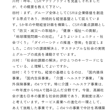
川村：昨年、CSRマテリアリティを見直しされました
が、その概要を教えて下さい。
田村：まず、グループ全体としてCSRは企業価値を創造
する原点であり、持続的な経営基盤として捉えていま
す。5か年の中期経営計画を構築し、CSRの重点課題とし
て「防災・減災への取組み」「健康・福祉への貢献」
「地球環境問題への対応」「よりよいコミュニティ・社
会づくり」「ダイバーシティの推進・啓発」を設定しま
した。この5つの課題解決と、サステナブルな社会の実現
とグループの成長を連動させています。
川村：「社会的課題の解決」がひとつのキーワードにな
っている、と理解してよいですか。
田村：そうですね。経営の基礎となるのは、「国内損保
事業」「国内生保事業」「介護・ヘルスケア事業」「海
外保険事業」の4つです。特に介護・ヘルスケア事業は、
一昨年度からM&Aで踏み込んだ分野です。今後、高齢社
会が進む日本の重要な社会的課題であり、貢献度は高い
と考えています。サービス産業への進化の一環として、
あえて挑戦した事業です。この4つの事業で中計を再構築