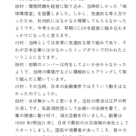
田村：環境問題を経営に取り込み、当時珍しかった「地
球環境室」を設置しました。しかし、先進的な考え方だ
ったため、社内的にはなかなか理解してもらえなかった
ようです。今考えれば、早期にCSRを経営に組み込むき
っかけになったと言えます。
川村：当時としては非常に先進的な取り組みであり、そ
れが日本企業には少なかったトップダウンで行われたと
いうことになります。
田村：初期のメンバーは何をしてよいか分からなかった
ようで、当時の環境庁などに積極的にヒアリングして取
り組んだと聞いています。
川村：その当時、日本の金融業界ではそういう動きはな
かったのでしょうか。
田村：ほぼ無かったと思います。当社の原点は江戸の町
火消しです。私設消防団としてお揃いの法被を着て、火
事の現場に駆け付け、消火活動を行いました。創業は
1888 年(明治21 年)、日本で最初の火災保険の会社として
スタートしました。国民や消費者があってこそ、我々の