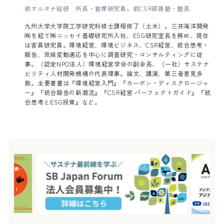
前オルタナ総研 所長・首席研究員。前CSR部員塾・塾長
九州大学大学院工学研究科修士課程修了（土木）。三井海洋開発
㈱を経て㈱ニッセイ基礎研究所入社、ESG研究室長を務め、現在
は客員研究員。環境経営、環境ビジネス、CSR経営、統合思考・
報告、気候変動適応を中心に調査研究・コンサルティングに従
事。（認定NPO法人）環境経営学会の副会長、（一社）サステナ
ビリティ人材開発機構の代表理事。論文、講演、第三者意見多
数。主要著書は『環境経営入門』『カーボン・ディスクロージャ
ー』『統合報告の新潮流』『CSR経営 パーフェクトガイド』『統
合思考とESG投資』など。