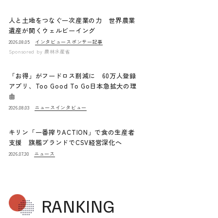
人と土地をつなぐ一次産業の力 世界農業
遺産が開くウェルビーイング
インタビュー
スポンサー記事
2026.08.05
Sponsored by
農林水産省
「お得」がフードロス削減に 60万人登録
アプリ、Too Good To Go日本急拡大の理
由
ニュース
インタビュー
2026.08.03
キリン「一番搾りACTION」で食の生産者
支援 旗艦ブランドでCSV経営深化へ
ニュース
2026.07.30
RANKING