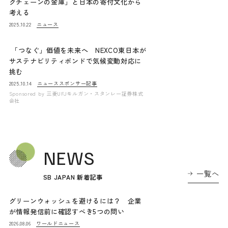
クチェーンの金庫」と日本の寄付文化から
考える
ニュース
2025.10.22
「つなぐ」価値を未来へ NEXCO東日本が
サステナビリティボンドで気候変動対応に
挑む
ニュース
スポンサー記事
2025.10.14
Sponsored by
三菱UFJモルガン・スタンレー証券株式
会社
NEWS
一覧へ
SB JAPAN 新着記事
グリーンウォッシュを避けるには？ 企業
が情報発信前に確認すべき5つの問い
ワールドニュース
2026.08.06