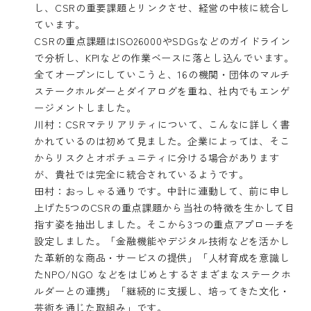
し、CSRの重要課題とリンクさせ、経営の中核に統合し
ています。
CSRの重点課題はISO26000やSDGsなどのガイドライン
で分析し、KPIなどの作業ベースに落とし込んでいます。
全てオープンにしていこうと、16の機関・団体のマルチ
ステークホルダーとダイアログを重ね、社内でもエンゲ
ージメントしました。
川村：CSRマテリアリティについて、こんなに詳しく書
かれているのは初めて見ました。企業によっては、そこ
からリスクとオポチュニティに分ける場合があります
が、貴社では完全に統合されているようです。
田村：おっしゃる通りです。中計に連動して、前に申し
上げた5つのCSRの重点課題から当社の特徴を生かして目
指す姿を抽出しました。そこから3つの重点アプローチを
設定しました。「金融機能やデジタル技術などを活かし
た革新的な商品・サービスの提供」「人材育成を意識し
たNPO/NGO などをはじめとするさまざまなステークホ
ルダーとの連携」「継続的に支援し、培ってきた文化・
芸術を通じた取組み」です。