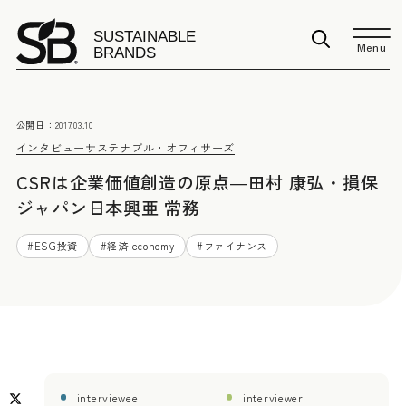
Menu
公開日：
2017.03.10
インタビュー
サステナブル・オフィサーズ
CSRは企業価値創造の原点―田村 康弘・損保
ジャパン日本興亜 常務
#
ESG投資
#
経済 economy
#
ファイナンス
interviewee
interviewer