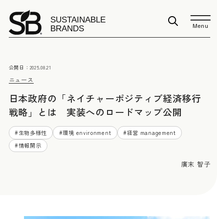
Menu
公開日：
2025.08.21
ニュース
日本政府の「ネイチャーポジティブ経済移行
戦略」とは 実装へのロードマップ公開
#
生物多様性
#
環境 environment
#
経営 management
#
情報開示
廣末 智子