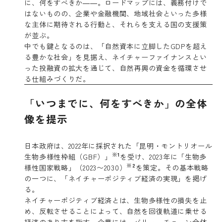
に、何をすべきか――。ロードマップには、義務付けで
はないものの、企業や金融機関、地域社会といった多様
な主体に期待される行動と、それらを支える国の支援策
が並ぶ。
中でも鍵となるのは、「自然資本に立脚したGDPを超え
る豊かな社会」を見据え、ネイチャーファイナンスとい
った投融資の拡大を通じて、自然再興の資金を循環させ
る仕組みづくりだ。
「いつまでに、何をすべきか」の全体
像を提示
日本政府は、2022年に採択された「昆明・モントリオール
※1
生物多様性枠組（GBF）」
を受け、2023年に「生物多
※2
様性国家戦略」（2023〜2030）
を策定。その基本戦略
の一つに、「ネイチャーポジティブ経済の実現」を掲げ
る。
ネイチャーポジティブ経済とは、生物多様性の損失を止
め、反転させることによって、自然を回復軌道に乗せる
経済のあり方を指す。企業には、バリューチェーン全体