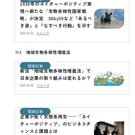
2030年のネイチャーポジティブ実
現へ新たな「生物多様性国家戦
略」が決定 30by30など『あるべ
き姿』と『なすべき行動』を示す
ニュース
2023.04.03
※3 地域生物多様性増進法
関連記事
新法「地域生物多様性増進法」で
日本企業の取り組みは変わるか？
ニュース
2025.06.05
関連記事
企業が拓く生態系再生——「ネイ
チャーポジティブ」のビジネスチ
ャンスと課題とは