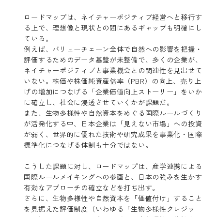
ロードマップは、ネイチャーポジティブ経営へと移行す
る上で、理想像と現状との間にあるギャップも明確にし
ている。
例えば、バリューチェーン全体で自然への影響を把握・
評価するためのデータ基盤が未整備で、多くの企業が、
ネイチャーポジティブと事業機会との関連性を見出せて
いない。株価や株価純資産倍率（PBR）の向上、売り上
げの増加につなげる「企業価値向上ストーリー」をいか
に確立し、社会に浸透させていくかが課題だ。
また、生物多様性や自然資本をめぐる国際ルールづくり
が活発化する中、日本企業は「見えない市場」への投資
が弱く、世界的に優れた技術や研究成果を事業化・国際
標準化につなげる体制も十分ではない。
こうした課題に対し、ロードマップは、産学連携による
国際ルールメイキングへの参画と、日本の強みを生かす
有効なアプローチの確立などを打ち出す。
さらに、生物多様性や自然資本を「価値付け」すること
を見据えた評価制度（いわゆる「生物多様性クレジッ