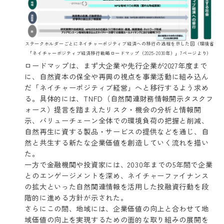
ステークホルダーごとにネイチャーポジティブ経済への移行の過程を示した図（環境省
「ネイチャーポジティブ経済移行戦略ロードマップ（2025-2030年）」7ページより）
ロードマップは、まず大企業や先行企業が2027年度まで
に、自然資本の保全や再興の視点を事業活動に組み込ん
だ「ネイチャーポジティブ経営」へと移行するよう求め
る。具体的には、TNFD（自然関連財務情報開示タスクフ
ォース）提言を踏まえたリスク・機会の分析と情報開
示、バリューチェーン全体での環境負荷の把握と削減、
自然再生に資する製品・サービスの提供などを通じ、自
然と共生する新たな企業価値を創造していく流れを描い
た。
一方で金融機関や投資家には、2030年までの5年間で企業
とのエンゲージメントを深め、ネイチャーファイナンス
の拡大といった自然関連情報を活用した投融資行動を段
階的に進める方針が示された。
さらにこの間、地域には、企業価値の向上と合わせて地
域価値の向上を実現するための面的な取り組みの展開を