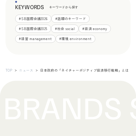
KEYWORDS
キーワードから探す
#
SB国際会議2026
#
話題のキーワード
#
SB国際会議2025
#
社会 social
#
経済 economy
#
経営 management
#
環境 environment
TOP
ニュース
日本政府の「ネイチャーポジティブ経済移行戦略」とは 