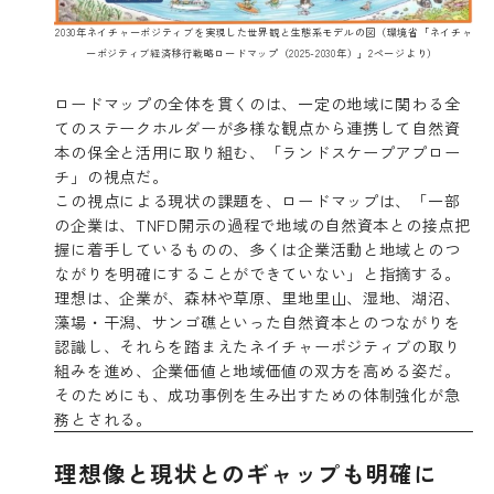
2030年ネイチャーポジティブを実現した世界観と生態系モデルの図（環境省「ネイチャ
ーポジティブ経済移行戦略ロードマップ（2025-2030年）」2ページより）
ロードマップの全体を貫くのは、一定の地域に関わる全
てのステークホルダーが多様な観点から連携して自然資
本の保全と活用に取り組む、「ランドスケープアプロー
チ」の視点だ。
この視点による現状の課題を、ロードマップは、「一部
の企業は、TNFD開示の過程で地域の自然資本との接点把
握に着手しているものの、多くは企業活動と地域とのつ
ながりを明確にすることができていない」と指摘する。
理想は、企業が、森林や草原、里地里山、湿地、湖沼、
藻場・干潟、サンゴ礁といった自然資本とのつながりを
認識し、それらを踏まえたネイチャーポジティブの取り
組みを進め、企業価値と地域価値の双方を高める姿だ。
そのためにも、成功事例を生み出すための体制強化が急
務とされる。
理想像と現状とのギャップも明確に