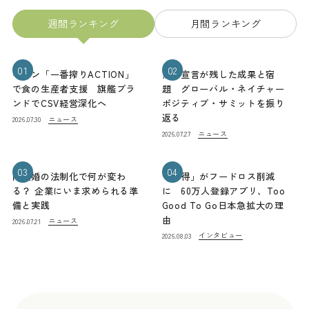
週間ランキング
月間ランキング
01
02
キリン「一番搾りACTION」
熊本宣言が残した成果と宿
で食の生産者支援 旗艦ブラ
題 グローバル・ネイチャー
ンドでCSV経営深化へ
ポジティブ・サミットを振り
返る
ニュース
2026.07.30
ニュース
2026.07.27
03
04
同性婚の法制化で何が変わ
「お得」がフードロス削減
る？ 企業にいま求められる準
に 60万人登録アプリ、Too
備と実践
Good To Go日本急拡大の理
由
ニュース
2026.07.21
インタビュー
2026.08.03