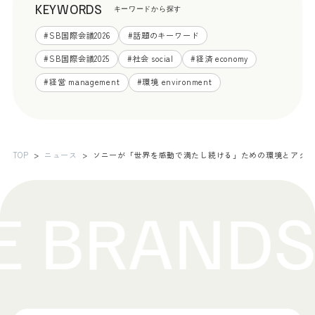
KEYWORDS
キーワードから探す
#
SB国際会議2026
#
話題のキーワード
#
SB国際会議2025
#
社会 social
#
経済 economy
#
経営 management
#
環境 environment
TOP
ニュース
ソニーが「世界を感動で満たし続ける」ための環境とアク