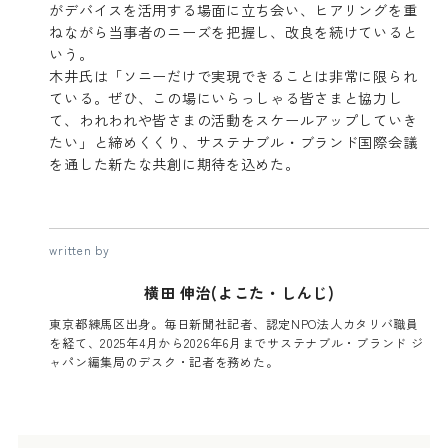
がデバイスを活用する場面に立ち会い、ヒアリングを重
ねながら当事者のニーズを把握し、改良を続けていると
いう。
木井氏は「ソニーだけで実現できることは非常に限られ
ている。ぜひ、この場にいらっしゃる皆さまと協力し
て、われわれや皆さまの活動をスケールアップしていき
たい」と締めくくり、サステナブル・ブランド国際会議
を通した新たな共創に期待を込めた。
written by
横田 伸治(よこた・しんじ)
東京都練馬区出身。毎日新聞社記者、認定NPO法人カタリバ職員
を経て、2025年4月から2026年6月までサステナブル・ブランド ジ
ャパン編集局のデスク・記者を務めた。