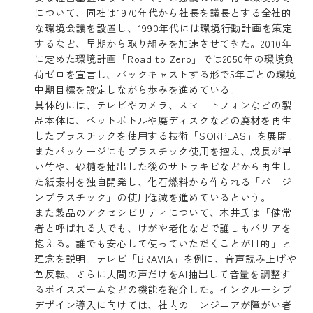
について、同社は1970年代から社長を議長とする全社的
な環境会議を設置し、1990年代には環境行動計画を策定
するなど、早期から取り組みを加速させてきた。2010年
に定めた環境計画「Road to Zero」では2050年の環境負
荷ゼロを宣言し、バックキャストする形で5年ごとの環境
中期目標を設定しながら歩みを進めている。
具体的には、テレビやカメラ、スマートフォンなどの製
品本体に、ペットボトルや廃ディスクなどの廃材を再生
したプラスチックを使用する技術「SORPLAS」を展開。
またパッケージにもプラスチック使用を控え、成長が早
い竹や、砂糖を抽出した後のサトウキビなどから再生し
た紙素材を独自開発し、化石燃料から作られる「バージ
ンプラスチック」の使用低減を進めているという。
また製品のアクセシビリティについて、木井氏は「健常
者と呼ばれる人でも、けがや老化などで誰しもバリアを
抱える。誰でも安心して使っていただくことが目的」と
理念を説明。テレビ「BRAVIA」を例に、音声読み上げや
色反転、さらに人間の声だけをAI抽出して音量を調整す
るボイスズームなどの機能を紹介した。インクルーシブ
デザイン導入に向けては、社内のエンジニアが障がい者