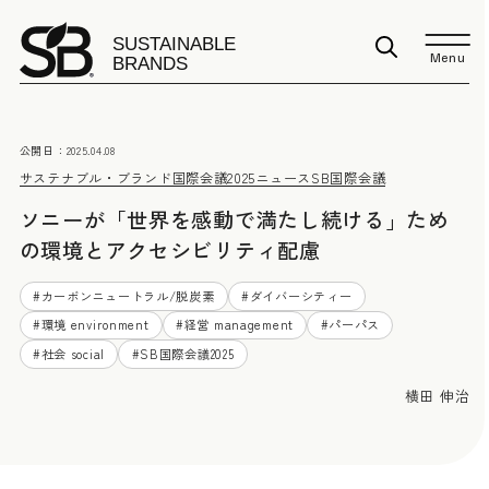
Menu
公開日：
2025.04.08
サステナブル・ブランド国際会議2025
ニュース
SB国際会議
ソニーが「世界を感動で満たし続ける」ため
の環境とアクセシビリティ配慮
#
カーボンニュートラル/脱炭素
#
ダイバーシティー
#
環境 environment
#
経営 management
#
パーパス
#
社会 social
#
SB国際会議2025
横田 伸治