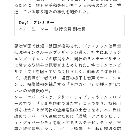
るために、誰もが感動を分かち合える未来のために」推
進している取り組みの事例を紹介した。
Day1 プレナリー
木井一生・ソニー 執行役員 副社長
講演冒頭では短い動画が投影され、プラスチック使用量
低減やインクルーシブデザインの導入、社内におけるジ
ェンダーギャップの解消など、同社のサステナビリティ
に関する取組みの概要がまとめられた。特にアクセシビ
リティ向上を図っている同社らしく、動画の全体を通し
て、視覚障がい者向けに場面の様子を音声でナレーショ
ンし、映像情報を補足する「音声ガイド」が挿入されて
いたのが特徴的だ。
ソニーのパーパスは、クリエイティビティやテクノロジ
ーの力で、「世界を感動で満たす」ことであり、持続可
能な社会こそが同社の企業活動の土台となる。木井氏は
改めて、パーパス達成のために「環境・アクセシビリテ
ィ・ダイバーシティを軸とするサステナビリティが、重
要な経営基盤になっていく」と強調した。特に環境分野