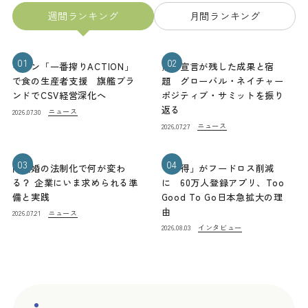
週間ランキング
月間ランキング
01
02
キリン「一番搾りACTION」
熊本宣言が残した成果と宿
で食の生産者支援 旗艦ブラ
題 グローバル・ネイチャー
ンドでCSV経営深化へ
ポジティブ・サミットを振り
返る
ニュース
2026.07.30
ニュース
2026.07.27
03
04
同性婚の法制化で何が変わ
「お得」がフードロス削減
る？ 企業にいま求められる準
に 60万人登録アプリ、Too
備と実践
Good To Go日本急拡大の理
由
ニュース
2026.07.21
インタビュー
2026.08.03