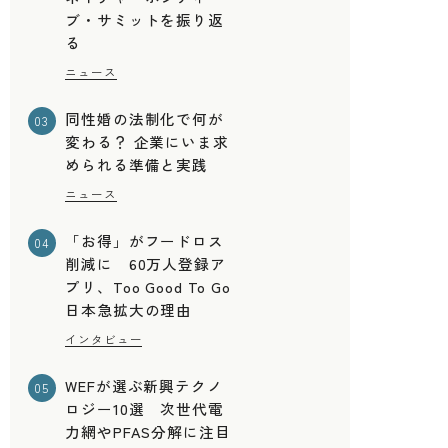
ブ・サミットを振り返
る
ニュース
同性婚の法制化で何が
03
変わる？ 企業にいま求
められる準備と実践
ニュース
「お得」がフードロス
04
削減に 60万人登録ア
プリ、Too Good To Go
日本急拡大の理由
インタビュー
WEFが選ぶ新興テクノ
05
ロジー10選 次世代電
力網やPFAS分解に注目