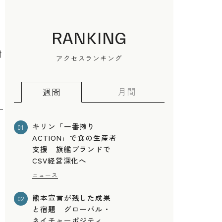
RANKING
耐
アクセスランキング
月間
週間
キリン「一番搾り
01
ACTION」で食の生産者
支援 旗艦ブランドで
CSV経営深化へ
ニュース
熊本宣言が残した成果
02
と宿題 グローバル・
ネイチャーポジティ