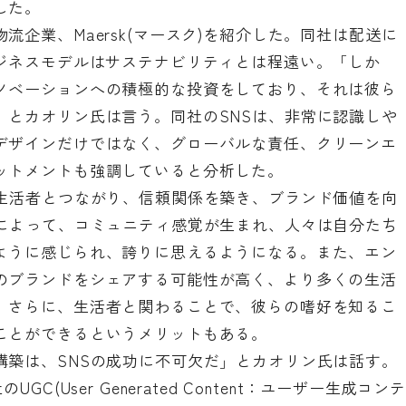
した。
企業、Maersk(マースク)を紹介した。同社は配送に
ビジネスモデルはサステナビリティとは程遠い。「しか
ノベーションへの積極的な投資をしており、それは彼ら
」とカオリン氏は言う。同社のSNSは、非常に認識しや
デザインだけではなく、グローバルな責任、クリーンエ
ットメントも強調していると分析した。
は生活者とつながり、信頼関係を築き、ブランド価値を向
Sによって、コミュニティ感覚が生まれ、人々は自分たち
ように感じられ、誇りに思えるようになる。また、エン
のブランドをシェアする可能性が高く、より多くの生活
。さらに、生活者と関わることで、彼らの嗜好を知るこ
ことができるというメリットもある。
構築は、SNSの成功に不可欠だ」とカオリン氏は話す。
C(User Generated Content：ユーザー生成コン