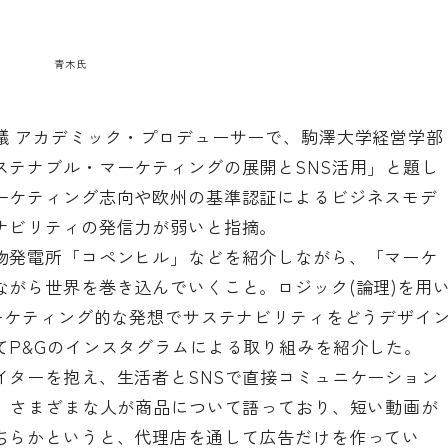
青木氏
議 アカデミック・プロデューサーで、駒澤大学経営学部
ステナブル・マーケティングの展開とSNS活用」と題し
ーケティング志向や欧州の基準認証によるビジネスモデ
ナビリティの発信力が弱いと指摘。
物発電所「コペンヒル」などを紹介しながら、「マーケ
ながら世界を巻き込んでいくこと。ロジック(論理)を用
マーケティング的な発想でサステナビリティをどうデザイ
てP&Gのインスタグラムによる取り組みを紹介した。
イターを抱え、生活者とSNSで直接コミュニケーション
は、さまざまな人が商品について語っており、短い動画が
ちらかというと、代理店を通して広告だけを作ってい