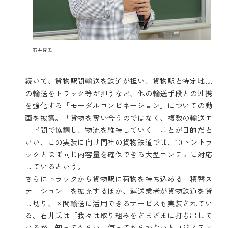
石井智氏
続いて、貨物駅間輸送を鉄道が担い、貨物駅と特定地点
の輸送をトラック等が担うなど、他の輸送手段との連携
を強化する「モーダルコンビネーション」についての動
画を披露。「貨物を奪い合うのではなく、複数の輸送モ
ード間で協調し、物流を維持していく」ことが目的だと
いい、この実装に向け同社の貨物鉄道では、10トントラ
ックとほぼ同じ内容量を確保できる大型コンテナに対応
しているという。
さらにトラックから貨物駅に荷物を持ち込める「積替ス
テーション」を拡充するほか、運送業者が貨物鉄道を貸
し切り、区間輸送に活用できるサービスも実装されてい
る。石井氏は「我々は取り組みをさまざまに打ち出して
いるが、知ってもらい、使ってもらわないとロジスティ