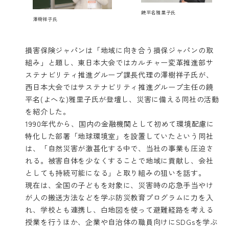
饒平名雅里子氏
澤樹祥子氏
損害保険ジャパンは「地域に向き合う損保ジャパンの取
組み」と題し、東日本大会ではカルチャー変革推進部サ
ステナビリティ推進グループ課長代理の澤樹祥子氏が、
西日本大会ではサステナビリティ推進グループ主任の饒
平名(よへな)雅里子氏が登壇し、災害に備える同社の活動
を紹介した。
1990年代から、国内の金融機関として初めて環境配慮に
特化した部署「地球環境室」を設置していたという同社
は、「自然災害が激甚化する中で、当社の事業も圧迫さ
れる。被害自体を少なくすることで地域に貢献し、会社
としても持続可能になる」と取り組みの狙いを話す。
現在は、全国の子どもを対象に、災害時の応急手当やけ
が人の搬送方法などを学ぶ防災教育プログラムに力を入
れ、学校とも連携し、白地図を使って避難経路を考える
授業を行うほか、企業や自治体の職員向けにSDGsを学ぶ