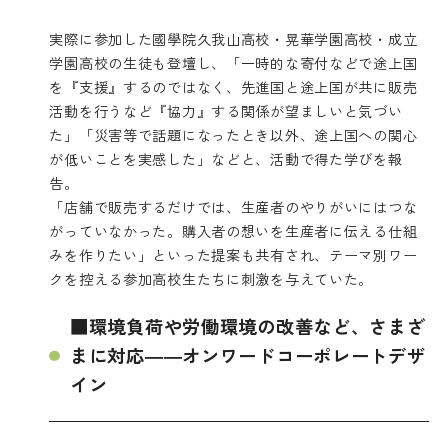
実際に参加した國學院久我山高校・晃華学園高校・成立
学園高校の生徒も登壇し、「一時的な寄付などで途上国
を『支援』するのではなく、先進国と途上国が共に販売
活動を行うなど『協力』する関係が望ましいと気づい
た」「災害等で話題になったとき以外、途上国への関心
が低いことを実感した」などと、活動で得た学びを報
告。
「店舗で販売するだけでは、生産者のやりがいにはつな
がっていなかった。購入者の想いを生産者に伝える仕組
みを作りたい」といった提案も共有され、テーマ別ワー
クを控える参加高校生たちに刺激を与えていた。
■環境負荷や労働環境の改善など、さまざ
まに対応――オンワードコーポレートデザ
イン