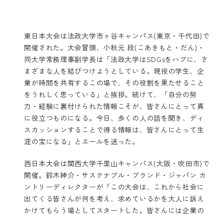
東日本大会は法政大学市ヶ谷キャンパス(東京・千代田)で
開催された。大会冒頭、小秋元 段(こあきもと・だん)・
同大学常務理事副学長は「法政大学はSDGsをハブに、さ
まざまな人を結びつけようとしている。現役の学生、企
業が時間を共有するこの場で、その役割を果たせること
をうれしく思っている」と挨拶。続けて、「自分の努
力・経験に裏付けられた情報こそが、皆さんにとって真
に役立つものになる。今日、多くの人の話を聞き、ディ
スカッションすることで得る情報は、皆さんにとって生
涯の宝になる」とエールを送った。
西日本大会は関西大学千里山キャンパス(大阪・吹田市)で
開催。鈴木紳介・サステナブル・ブランド・ジャパン カ
ントリーディレクターが「この大会は、これから社会に
出てくる皆さんが何を考え、求めているかを大人に訴え
かけてもらう場としてスタートした。皆さんには企業の