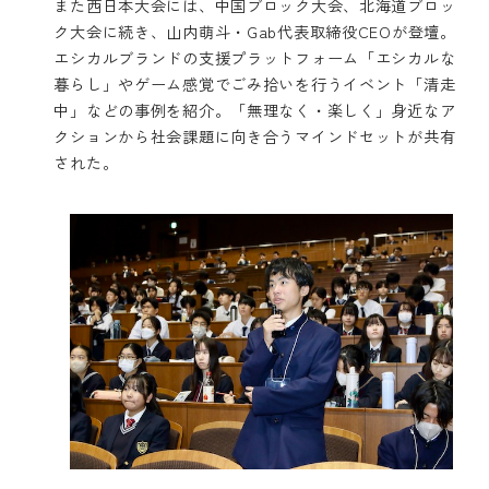
また西日本大会には、
中国ブロック大会
、
北海道ブロッ
ク大会
に続き、山内萌斗・Gab代表取締役CEOが登壇。
エシカルブランドの支援プラットフォーム「エシカルな
暮らし」やゲーム感覚でごみ拾いを行うイベント「清走
中」などの事例を紹介。「無理なく・楽しく」身近なア
クションから社会課題に向き合うマインドセットが共有
された。