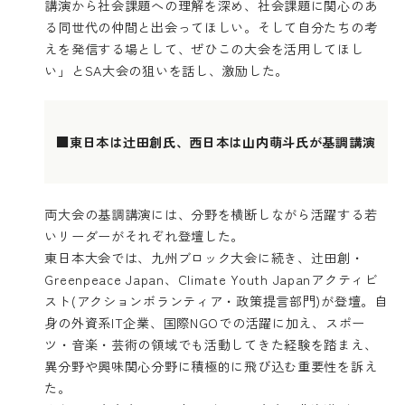
講演から社会課題への理解を深め、社会課題に関心のあ
る同世代の仲間と出会ってほしい。そして自分たちの考
えを発信する場として、ぜひこの大会を活用してほし
い」とSA大会の狙いを話し、激励した。
■東日本は辻田創氏、西日本は山内萌斗氏が基調講演
両大会の基調講演には、分野を横断しながら活躍する若
いリーダーがそれぞれ登壇した。
東日本大会では、
九州ブロック大会
に続き、辻田創・
Greenpeace Japan、Climate Youth Japanアクティビ
スト(アクションボランティア・政策提言部門)が登壇。自
身の外資系IT企業、国際NGOでの活躍に加え、スポー
ツ・音楽・芸術の領域でも活動してきた経験を踏まえ、
異分野や興味関心分野に積極的に飛び込む重要性を訴え
た。