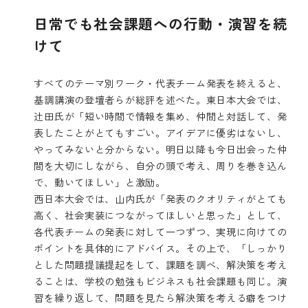
日常でも社会課題への行動・演習を続
けて
すべてのテーマ別ワーク・代表チーム発表を終えると、
基調講演の登壇者らが総評を述べた。東日本大会では、
辻田氏が「短い時間で情報を集め、仲間と対話して、発
表したことがとてもすごい。アイデアに優劣はないし、
やってみないと分からない。明日以降も今日出会った仲
間を大切にしながら、自分の頭で考え、周りを巻き込ん
で、動いてほしい」と激励。
西日本大会では、山内氏が「発表のクオリティがとても
高く、社会実装につながってほしいと思った」として、
各代表チームの発表に対して一つずつ、実現に向けての
ポイントを具体的にアドバイス。その上で、「しっかり
とした問題提議提起をして、課題を調べ、解決策を考え
ることは、学校の勉強もビジネスも社会課題も同じ。演
習を繰り返して、問題を見たら解決策を考える癖をつけ