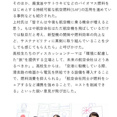
そのほか、廃食油やサトウキビなどのバイオマス燃料を
はじめとする持続可能な航空燃料(SAF)の活用を進めてい
る事例なども紹介された。
上村氏は「皆さんは今後も航空機に乗る機会が増えると
思う。もはや航空会社はただ航空機を飛ばしているだけ
では駄目だと考え、新型機の開発や燃料効率の向上な
ど、サステナビリティに真剣に取り組んでいることを少
しでも感じてもらえたら」と呼びかけた。
高校生たちのディスカッションテーマは「環境に配慮し
た”旅”を提供する立場として、未来の航空会社はどうあ
るべきか」。高校生からは、「空港に駐機している際、
滑走路の地面から電気を供給できる設備を導入すること
で、燃料消費を抑えられる」「航空会社同士が燃料をシ
ェアするなど連携を強めることで、コストを削減でき
る」といった鋭い意見が飛び出した。