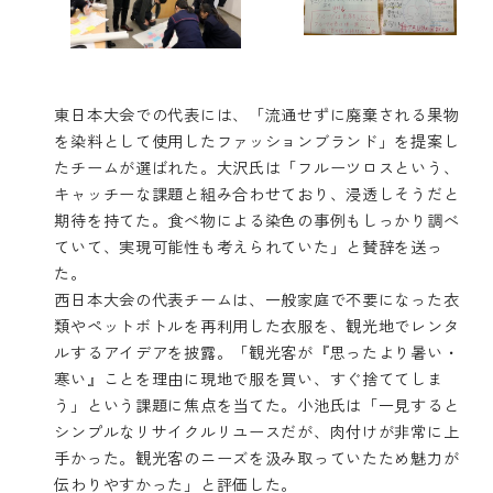
東日本大会での代表には、「流通せずに廃棄される果物
を染料として使用したファッションブランド」を提案し
たチームが選ばれた。大沢氏は「フルーツロスという、
キャッチーな課題と組み合わせており、浸透しそうだと
期待を持てた。食べ物による染色の事例もしっかり調べ
ていて、実現可能性も考えられていた」と賛辞を送っ
た。
西日本大会の代表チームは、一般家庭で不要になった衣
類やペットボトルを再利用した衣服を、観光地でレンタ
ルするアイデアを披露。「観光客が『思ったより暑い・
寒い』ことを理由に現地で服を買い、すぐ捨ててしま
う」という課題に焦点を当てた。小池氏は「一見すると
シンプルなリサイクルリユースだが、肉付けが非常に上
手かった。観光客のニーズを汲み取っていたため魅力が
伝わりやすかった」と評価した。