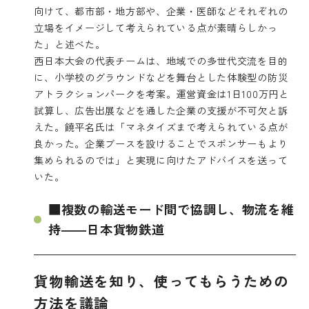
向けて、都市部・地方部や、企業・医師などそれぞれの
立場をイメージして考えられている点が素晴らしかっ
た」と述べた。
西日本大会の代表チームは、地域での多世代交流を目的
に、小学校のグラウンドなどを舞台とした体験型の防災
アトラクションパークを考案。運営資金は1日100万円と
試算し、広告出展などを通した企業の支援が不可欠と訴
えた。饒平名氏は「マネタイズまで考えられている点が
良かった。企業ブースを設けることでスポンサーもより
集められるのでは」と実現に向けたアドバイスを送って
いた。
■複数の輸送モード間で協調し、物流を維
持――日本貨物鉄道
貨物輸送を知り、使ってもらうための
方法を議論