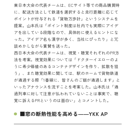
東日本大会の代表チームは、ECサイト等での商品購買時
に、配送方法として鉄道を選択すると走行距離に応じて
ポイントが付与される「貨物万歩計」というシステムを
提案。山本氏は「ポイント制度は社内でも実際にアイデ
アを出している段階なので、具体的に使えるヒントにな
った。アイデア名も漢字が多く、当社にぴったり」と冗
談めかしながら賞賛を送った。
西日本大会の代表チームは、視覚・聴覚それぞれのPR方
法を考案。視覚効果については「ドクターイエローのよ
うに希少価値のあるコンテナデザインを作り、拡散を狙
う」、また聴覚効果に関しては、駅のホームで貨物鉄道
が通過する際「1番線に、皆さんのご飯が通過します」と
いったアナウンスを流すことを考案した。山本氏は「通
過列車に対して注意が払われていないことは事実で、聴
覚に訴えるPRというのは面白い」とコメントした。
■窓の断熱性能を高める――YKK AP