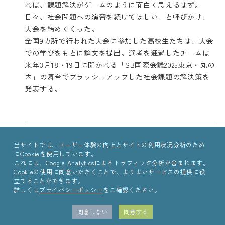
れば、課題解決がゲームのように面白く思えるはず。
日々、社会問題への演習を続けてほしい」と呼びかけ、
大会を締めくくった。
全国9カ所で行われた大会に参加した高校生たちは、大会
での学びをもとに論文を提出。選考を通過したチームは
来年3月18・19日に開かれる「SB国際会議2025東京・丸の
内」の舞台でブラッシュアップした社会課題の解決策を
発表する。
written by
当サイトでは、ユーザー体験の向上とサイトの利用状況分析のため
にCookieを使用しています。
これには、Google Analyticsによるトラフィック分析が含まれます。
Cookieの使用に同意いただくことで、よりよいサービスの提供に役
立てることができます。
詳しくは
プライバシーポリシー
をご確認ください。
同意しない
同意する