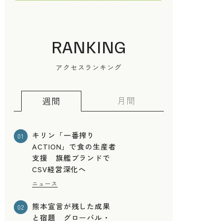
RANKING
アクセスランキング
月間
週間
キリン「一番搾り
01
ACTION」で食の生産者
支援 旗艦ブランドで
CSV経営深化へ
ニュース
熊本宣言が残した成果
02
と宿題 グローバル・