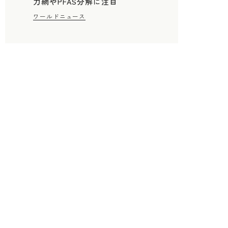
力網やPFAS分解に注目
ワールドニュース