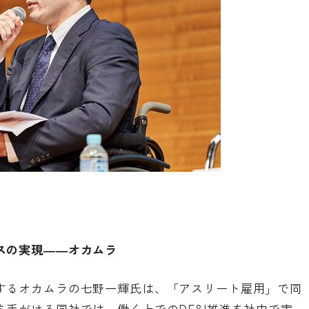
スの実現――オカムラ
するオカムラの七野一輝氏は、「アスリート雇用」で同
手がける同社では、働く上でのDE&I推進を社内で実