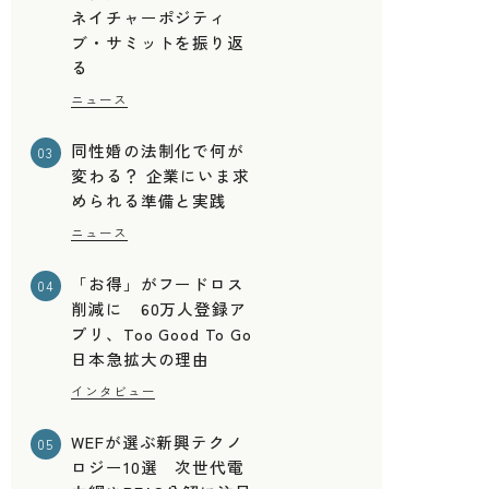
ネイチャーポジティ
ブ・サミットを振り返
る
ニュース
同性婚の法制化で何が
03
変わる？ 企業にいま求
められる準備と実践
ニュース
「お得」がフードロス
04
削減に 60万人登録ア
プリ、Too Good To Go
日本急拡大の理由
インタビュー
WEFが選ぶ新興テクノ
05
ロジー10選 次世代電