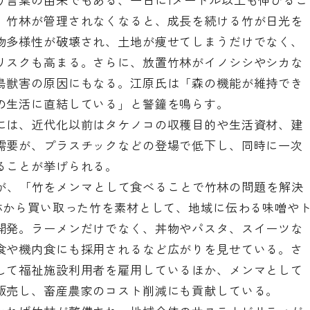
。竹林が管理されなくなると、成長を続ける竹が日光を
物多様性が破壊され、土地が痩せてしまうだけでなく、
リスクも高まる。さらに、放置竹林がイノシシやシカな
鳥獣害の原因にもなる。江原氏は「森の機能が維持でき
の生活に直結している」と警鐘を鳴らす。
には、近代化以前はタケノコの収穫目的や生活資材、建
需要が、プラスチックなどの登場で低下し、同時に一次
ることが挙げられる。
むのが、「竹をメンマとして食べることで竹林の問題を解決
竹林から買い取った竹を素材として、地域に伝わる味噌や
開発。ラーメンだけでなく、丼物やパスタ、スイーツな
食や機内食にも採用されるなど広がりを見せている。さ
して福祉施設利用者を雇用しているほか、メンマとして
販売し、畜産農家のコスト削減にも貢献している。