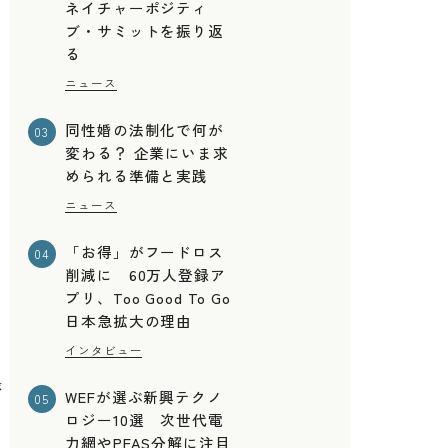
ネイチャーポジティ
ブ・サミットを振り返
る
ニュース
同性婚の法制化で何が
03
変わる？ 企業にいま求
められる準備と実践
ニュース
「お得」がフードロス
04
削減に 60万人登録ア
プリ、Too Good To Go
日本急拡大の理由
インタビュー
が
WEFが選ぶ新興テクノ
05
ロジー10選 次世代電
力網やPFAS分解に注目