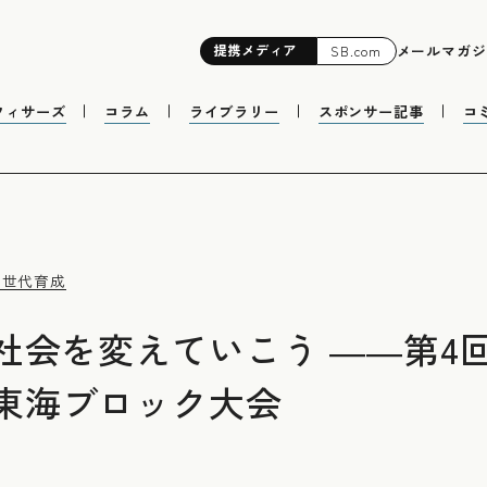
提携
メディア
メールマガジ
SB.com
フィサーズ
コラム
ライブラリー
スポンサー記事
コ
次世代育成
を変えていこう ――第4回SB 
北陸・東海ブロック大会