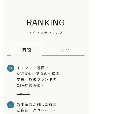
RANKING
アクセスランキング
月間
週間
キリン「一番搾り
01
ACTION」で食の生産者
支援 旗艦ブランドで
CSV経営深化へ
ニュース
の
熊本宣言が残した成果
02
と宿題 グローバル・