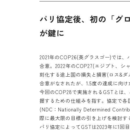
パリ協定後、初の「グ
が鍵に
2021年のCOP26(英グラスゴー)で
合意。2022年のCOP27(エジプト
刻化する途上国の損失と損害(ロス&ダ
合意がなされたが、1.5度の達成に向
今回のCOP28で実施されるGSTと
握するための仕組みを指す。協定で各
(NDC：Nationally Determine
際に最大限の目標の引き上げを検討す
パリ協定によってGSTは2023年に1