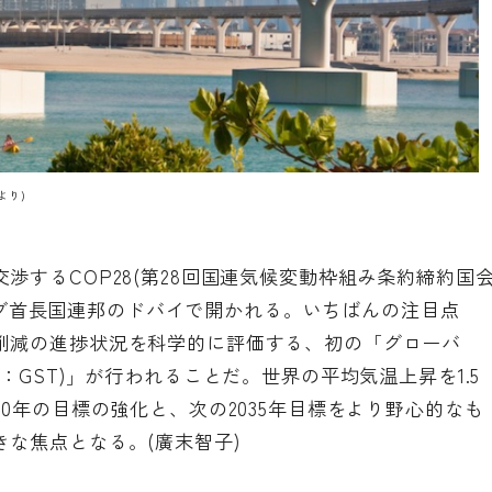
より)
渉するCOP28(第28回国連気候変動枠組み条約締約国
、アラブ首長国連邦のドバイで開かれる。いちばんの注目点
削減の進捗状況を科学的に評価する、初の「グローバ
take：GST)」が行われることだ。世界の平均気温上昇を1.5
0年の目標の強化と、次の2035年目標をより野心的なも
な焦点となる。(廣末智子)