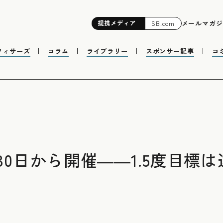
提携
メディア
メールマガジ
SB.com
フィサーズ
コラム
ライブラリー
スポンサー記事
コ
が30日から開催――1.5度目