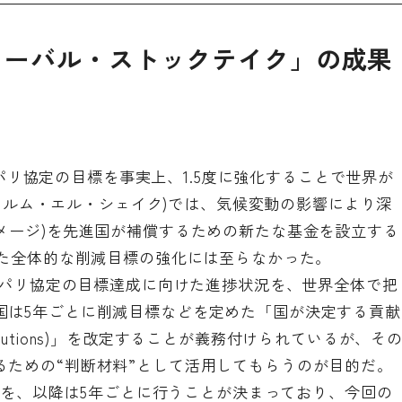
ローバル・ストックテイク」の成果
は、パリ協定の目標を事実上、1.5度に強化することで世界が
、シャルム・エル・シェイク)では、気候変動の影響により深
メージ)を先進国が補償するための新たな基金を設立する
けた全体的な削減目標の強化には至らなかった。
は、パリ協定の目標達成に向けた進捗状況を、世界全体で把
国は5年ごとに削減目標などを定めた「国が決定する貢献
d Contributions)」を改定することが義務付けられているが、そ
るための“判断材料”として活用してもらうのが目的だ。
回目を、以降は5年ごとに行うことが決まっており、今回の