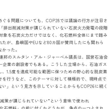
ぐる問題についても、COP28では議論の行方が注目さ
、「排出削減対策が講じられていない石炭火力発電の段階
の対象を石炭火力だけではなく、化石燃料全体にまで踏み
たが、島嶼国やEUなど80カ国が賛同したにも関わら
なかった。
国連邦のスルタン・アル・ジャーベル議長は、国営石油会
ギー企業の創設者でもある。こうした立場から、
石油ガス
、1.5度を達成可能な範囲に保つための野心的な脱炭素
け
を行うなど、このテーマに対して積極的で、現時点で
い」という見方を示していることからもCOP26に続く
削減策が講じられていない”という意味で使われ
れが「化石燃料」の前に付くかどうかが、争点の一つとされ