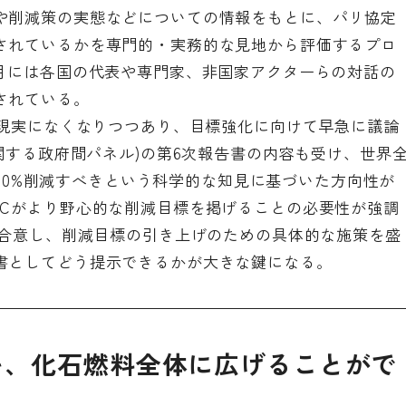
や削減策の実態などについての情報をもとに、パリ協定
されているかを専門的・実務的な見地から評価するプロ
9月には各国の代表や専門家、非国家アクターらの対話の
されている。
は現実になくなりつつあり、目標強化に向けて早急に議論
に関する政府間パネル)の第6次報告書
の内容も受け、世界
比で60%削減すべきという科学的な知見に基づいた方向性が
DCがより野心的な削減目標を掲げることの必要性が強調
に合意し、削減目標の引き上げのための具体的な施策を盛
書としてどう提示できるかが大きな鍵になる。
を、化石燃料全体に広げることがで