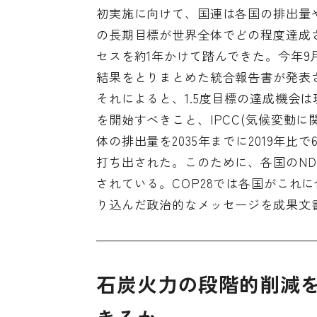
初実施に向けて、国連は各国の排出量
の長期目標が世界全体でどの程度達成
セスを約1年かけて踏んできた。今年
結果をとりまとめた
統合報告書
が発表
それによると、1.5度目標の達成機会
を開始すべきこと、
IPCC(気候変動
体の排出量を2035年までに2019年
打ち出された。このために、各国のN
されている。COP28では各国がこれ
り込んだ政治的なメッセージを成果文
石炭火力の段階的削減