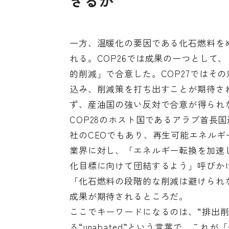
きるか
一方、温暖化の要因である化石燃料をめ
れる。COP26では成果の一つとして
的削減」で合意した。COP27ではそ
込み、削減策を打ち出すことが期待され
ず、産油国の強い反対で合意が得られ
COP28のホスト国であるアラブ首長
社のCEOでもあり、再生可能エネル
業界に対し、「エネルギー転換を加速し
化目標に向けて団結するよう」呼びか
「化石燃料の段階的な削減は避けられな
成果が期待されるところだ。
ここでキーワードになるのは、“排出
る“unabated”という言葉で、こ