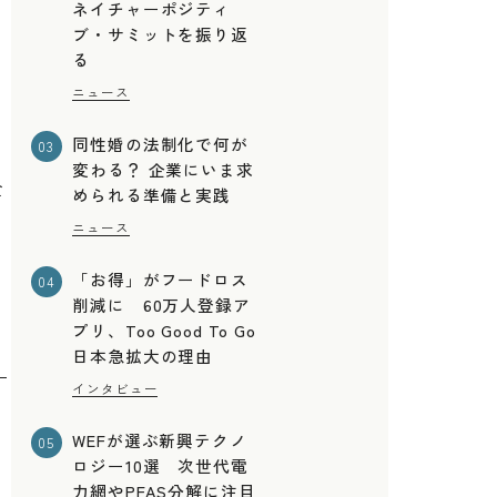
ネイチャーポジティ
ブ・サミットを振り返
る
ニュース
同性婚の法制化で何が
03
変わる？ 企業にいま求
全
められる準備と実践
ニュース
「お得」がフードロス
04
削減に 60万人登録ア
プリ、Too Good To Go
日本急拡大の理由
インタビュー
WEFが選ぶ新興テクノ
05
ロジー10選 次世代電
力網やPFAS分解に注目