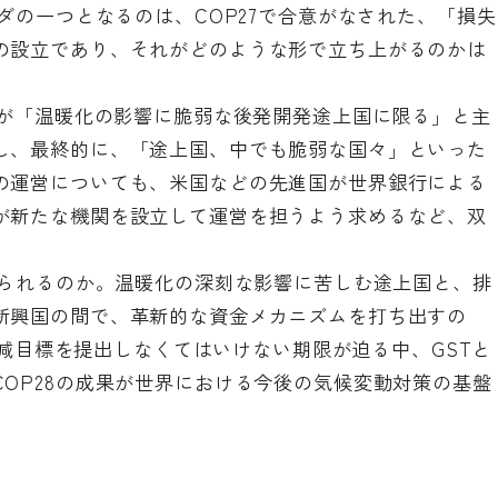
ンダの一つとなるのは、COP27で合意がなされた、「損失
の設立であり、それがどのような形で立ち上がるのかは
。
国が「温暖化の影響に脆弱な後発開発途上国に限る」と主
し、最終的に、「途上国、中でも脆弱な国々」といった
の運営についても、米国などの先進国が世界銀行による
が新たな機関を設立して運営を担うよう求めるなど、双
められるのか。温暖化の深刻な影響に苦しむ途上国と、排
新興国の間で、革新的な資金メカニズムを打ち出すの
の削減目標を提出しなくてはいけない期限が迫る中、GSTと
OP28の成果が世界における今後の気候変動対策の基盤