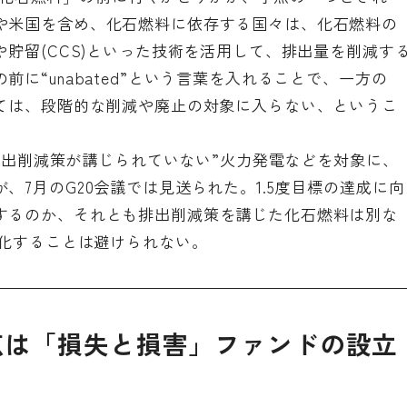
や米国を含め、化石燃料に依存する国々は、化石燃料の
や貯留(CCS)といった技術を活用して、排出量を削減す
に“unabated”という言葉を入れることで、一方の
いては、段階的な削減や廃止の対象に入らない、というこ
“排出削減策が講じられていない”火力発電などを対象に、
、7月のG20会議では見送られた。1.5度目標の達成に向
するのか、それとも排出削減策を講じた化石燃料は別な
激化することは避けられない。
点は「損失と損害」ファンドの設立