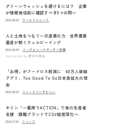
グリーンウォッシュを避けるには？ 企業
が情報発信前に確認すべき5つの問い
ワールドニュース
2026.08.06
人と土地をつなぐ一次産業の力 世界農業
遺産が開くウェルビーイング
インタビュー
スポンサー記事
2026.08.05
Sponsored by
農林水産省
「お得」がフードロス削減に 60万人登録
アプリ、Too Good To Go日本急拡大の理
由
ニュース
インタビュー
2026.08.03
キリン「一番搾りACTION」で食の生産者
支援 旗艦ブランドでCSV経営深化へ
ニュース
2026.07.30