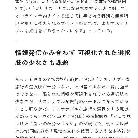
世界で12%、日本で22%高い。具体的には世界の42%(同
39%)が「よりサステナブルな選択をすることに対して、
オンライン予約サイトを通じて付与される特別な無料特
典や割引に換えられるポイントがあれば、よりサステナ
ブルな旅行をするきっかけになる」としている。
情報発信かみ合わず 可視化された選択
肢の少なさも課題
もっとも世界の51%の旅行者(同54%)が「サステナブルな
旅行の選択肢が十分にない」と回答するなど、費用面だ
けではなく、限られた情報や可視化されている選択肢の
少なさが、サステナブルな旅行のハードルになっている
ことは明らかだ。サステナブルな旅行の選択をする意欲
があっても世界の44%(同53%)はその選択肢を「どこで見
つけたら良いのか分からない」のが現状で、例えば世界
の75%(同53%)が「現地の文化を代表するような本格的な