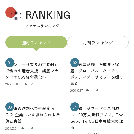
RANKING
アクセスランキング
週間ランキング
月間ランキング
01
02
キリン「一番搾りACTION」
熊本宣言が残した成果と宿
で食の生産者支援 旗艦ブラ
題 グローバル・ネイチャー
ンドでCSV経営深化へ
ポジティブ・サミットを振り
返る
ニュース
2026.07.30
ニュース
2026.07.27
03
04
同性婚の法制化で何が変わ
「お得」がフードロス削減
る？ 企業にいま求められる準
に 60万人登録アプリ、Too
備と実践
Good To Go日本急拡大の理
由
ニュース
2026.07.21