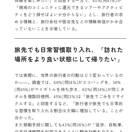
体験を楽しみたい」と回答する一方で、40%(同47%)が
「現地のコミュニティに還元できるツアーやアクティビ
ティをどう探せばよいか分からない」とし、旅行者の求
める情報と、旅行会社や宿泊先などの情報発信がかみ合
っていないことを示唆している。
旅先でも日常習慣取り入れ、「訪れた
場所をより良い状態にして帰りたい」
では実際に、世界の旅行者の行動はどう変わっているの
か――。調査では、68%(同54%)がエコバッグを、58%
(同45%)がマイボトルを持ち歩き、60%(同34%)が同じタ
オルを複数回使用、45%(同23%)は「旅先でごみをリサイ
クルする」と回答するなど、「旅行者が旅先でも日常的
な習慣を取り入れる割合は大幅に増加している」ことが
分かった。
また移動手段に関しても43%(同36%)が「徒歩、自転車、
公共交通機関を利用できるように観光計画を立てた」と