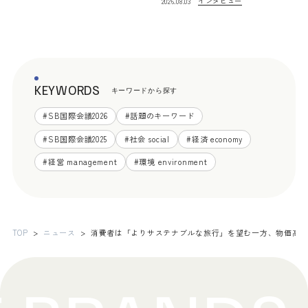
インタビュー
2026.08.03
KEYWORDS
キーワードから探す
#
SB国際会議2026
#
話題のキーワード
#
SB国際会議2025
#
社会 social
#
経済 economy
#
経営 management
#
環境 environment
TOP
ニュース
消費者は「よりサステナブルな旅行」を望む一方、物価高高