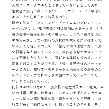
実際にサステナブルだとは信じていない」としており、
消費者が旅行に際しても“グリーンウォッシュ”に敏感で
あることが注目される結果も出た。
調査を踏まえ、ブッキング・ドットコムのグレン・フォ
ーゲルCEO は「旅行需要が回復傾向にある一方で、生活
費の高騰や気候変動への不安から、より低予算で地球に
環境負荷をかけない旅行の選択肢を求める声が強まって
いる」と分析。その上で、「旅行は地球環境に対して良
い影響を与え得るものであり、旅行者自身がサステナブ
ルな習慣をとり入れたり、責任ある体験を求めることで
変化を起こすことができる。今後も業界全体のパートナ
ーと協力し、旅行者へのサポートと地域社会や環境のた
めにポジティブな見直しを先頭に立って行っていきた
い」などと話している。
同社は2021年11月から、廃棄物や温室効果ガスの削減、自
然の保護、節水、地元コミュニティの支援などのカテゴ
リーに沿った宿泊施設の取り組みをラベルで評価し、旅
行者が宿泊予約時に検索・比較することのできる
「サス