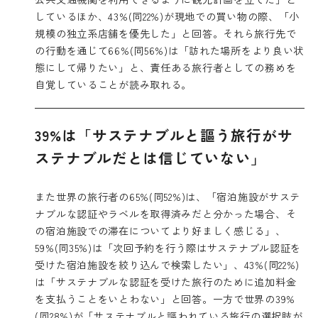
しているほか、43%(同22%)が現地での買い物の際、「小
規模の独立系店舗を優先した」と回答。それら旅行先で
の行動を通じて66%(同56%)は「訪れた場所をより良い状
態にして帰りたい」と、責任ある旅行者としての務めを
自覚していることが読み取れる。
39%は「サステナブルと謳う旅行がサ
ステナブルだとは信じていない」
また世界の旅行者の65%(同52%)は、「宿泊施設がサステ
ナブルな認証やラベルを取得済みだと分かった場合、そ
の宿泊施設での滞在についてより好ましく感じる」、
59%(同35%)は「次回予約を行う際はサステナブル認証を
受けた宿泊施設を絞り込んで検索したい」、43%(同22%)
は「サステナブルな認証を受けた旅行のために追加料金
を支払うことをいとわない」と回答。一方で世界の39%
(同28%)が「サステナブルと謳われている旅行の選択肢が