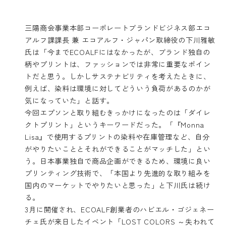
三陽商会事業本部コーポレートブランドビジネス部エコ
アルフ課課長 兼 エコアルフ・ジャパン取締役の下川雅敏
氏は「今までECOALFにはなかったが、ブランド独自の
柄やプリントは、ファッションでは非常に重要なポイン
トだと思う。しかしサステナビリティを考えたときに、
例えば、染料は環境に対してどういう負荷があるのかが
気になっていた」と話す。
今回エプソンと取り組むきっかけになったのは「ダイレ
クトプリント」というキーワードだった。「『Monna
Lisa』で使用するプリントの染料や在庫管理など、自分
がやりたいこととそれができることがマッチした」とい
う。日本事業独自で商品企画ができるため、環境に良い
プリンティング技術で、「本国より先進的な取り組みを
国内のマーケットでやりたいと思った」と下川氏は続け
る。
3月に開催され、ECOALF創業者のハビエル・ゴジェネー
チェ氏が来日したイベント「LOST COLORS ～失われて