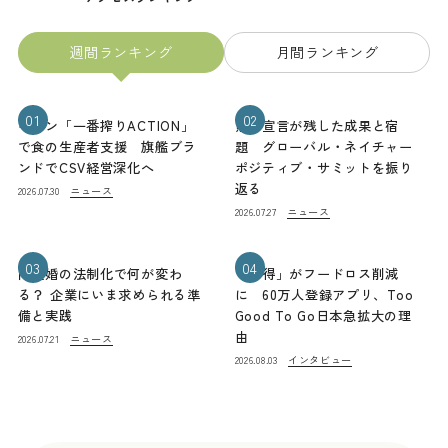
週間ランキング
月間ランキング
01
02
キリン「一番搾りACTION」
熊本宣言が残した成果と宿
で食の生産者支援 旗艦ブラ
題 グローバル・ネイチャー
ンドでCSV経営深化へ
ポジティブ・サミットを振り
返る
ニュース
2026.07.30
ニュース
2026.07.27
03
04
同性婚の法制化で何が変わ
「お得」がフードロス削減
る？ 企業にいま求められる準
に 60万人登録アプリ、Too
備と実践
Good To Go日本急拡大の理
由
ニュース
2026.07.21
インタビュー
2026.08.03