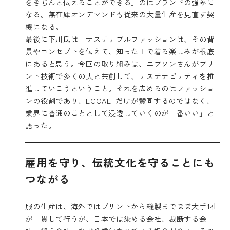
をきちんと伝えることができる」のはブランドの強みに
なる。無在庫オンデマンドも従来の大量生産を見直す契
機になる。
最後に下川氏は「サステナブルファッションは、その背
景やコンセプトを伝えて、知った上で着る楽しみが根底
にあると思う。今回の取り組みは、エプソンさんがプリ
ント技術で多くの人と共創して、サステナビリティを推
進していこうということ。それを広めるのはファッショ
ンの役割であり、ECOALFだけが賛同するのではなく、
業界に普通のこととして浸透していくのが一番いい」と
語った。
雇用を守り、伝統文化を守ることにも
つながる
服の生産は、海外ではプリントから縫製までほぼ大手1社
が一貫して行うが、日本では染める会社、裁断する会