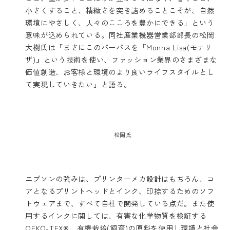
⼩さくすること、精緻さを突き詰めることこそが、自然
環境にやさしく、人々のこころを豊かにできる」という
意味が込められている。同社産業機器営業部部長の松岡
大樹氏は「まさにこのパーパスを『Monna Lisa(モナリ
ザ)』という技術を使い、ファッション業界のさまざまな
価値創造、お客様と環境のより良いライフスタイルとし
て実現していきたい」と語る。
松岡氏
エプソンの強みは、プリンターメカ設計はもちろん、コ
アとなるプリントヘッドとインク、印捺するためのソフ
トウェアまで、すべて自社で開発している点だ。また使
用するインクに関しては、有害な化学物質を検証する
OEKO-TEX®、有機栽培(飼育)の原料を使用し環境と社会