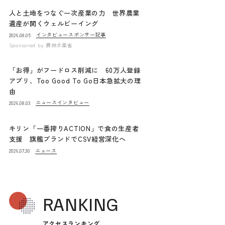
人と土地をつなぐ一次産業の力 世界農業
遺産が開くウェルビーイング
インタビュー
スポンサー記事
2026.08.05
Sponsored by
農林水産省
「お得」がフードロス削減に 60万人登録
アプリ、Too Good To Go日本急拡大の理
由
ニュース
インタビュー
2026.08.03
キリン「一番搾りACTION」で食の生産者
支援 旗艦ブランドでCSV経営深化へ
ニュース
2026.07.30
RANKING
アクセスランキング