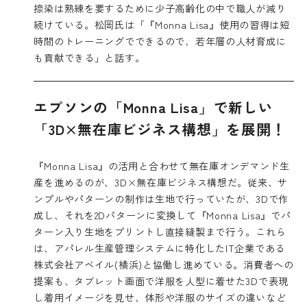
捺染は熟練を要するために少子高齢化の中で職人が減り
続けている。松岡氏は「『Monna Lisa』使用の習得は短
時間のトレーニングでできるので、若年層の人材育成に
も貢献できる」と話す。
エプソンの「Monna Lisa」で新しい
「3D×無在庫ビジネス構想」を展開！
『Monna Lisa』の活用と合わせて無在庫オンデマンド生
産を進めるのが、3D×無在庫ビジネス構想だ。従来、サ
ンプルやパターンの制作は生地で行っていたが、3Dで作
成し、それを2Dパターンに変換して『Monna Lisa』でパ
ターン入り生地をプリントし直接縫製まで行う。これら
は、アパレル生産管理システムに特化したIT企業である
株式会社アベイル(横浜)と協働し進めている。消費者への
提案も、タブレット画面で洋服を人型に着せた3Dで表現
し着用イメージを見せ、体形や洋服のサイズの違いなど