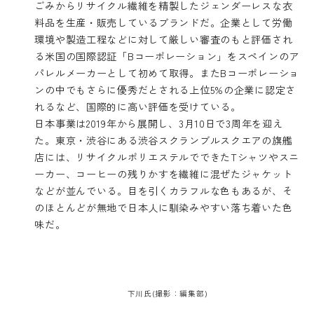
ごみからリサイクル繊維を精製したジェンダーレスな衣
料品を生産・販売しているブランドだ。企業として労働
環境や製造工程などに対して厳しい審査のもと評価され
る米国の国際認証「Bコーポレーション」をスペインのア
パレルメーカーとして初めて取得。またBコーポレーショ
ンの中でもさらに優秀だとされる上位5%の企業に認定さ
れるなど、国際的に高い評価を受けている。
日本事業は2019年から展開し、3月10日で3周年を迎え
た。東京・渋谷にある渋谷スクランブルスクエアの旗艦
店には、リサイクルポリエステルでできたTシャツやスニ
ーカー、コーヒーの残りかすを繊維に混ぜたジャケット
などが並んでいる。目を引くカラフルな色もあるが、そ
のほとんどが無地で日本人に馴染みやすい落ち着いた色
味だ。
下川氏(撮影：編集部)