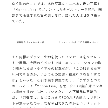
ゆく海の色～」では、水族写真家・二木あい氏の写真を
『Monna Lisa』でプリントしたタペストリーを展示。細
部まで表現された色の美しさに、訪れた人は目を見張っ
ていた。
創業者のゴジェネーチェ氏
タブレットに映した3Dの着用イメージ
また同様のプリント生地を使ったワンピースをタブレッ
トで展示。今回のイベントでは、3Dソリューションの取
り組みはまだトライアルの状況だが、「この服をまた再
利用できるのか、いかにその製造・在庫ロスをなくすの
か」といったこと引き続き課題であり、「まずひとつの
ゴールとして『Monna Lisa』を使った3D×無在庫ビジネ
ス構想を世の中に出していきたい」と下川氏は意欲的
だ。「消費者に、なぜこれまでECOALFの商品にプリン
トが無かったのか、なぜ今回できたのかというメリット