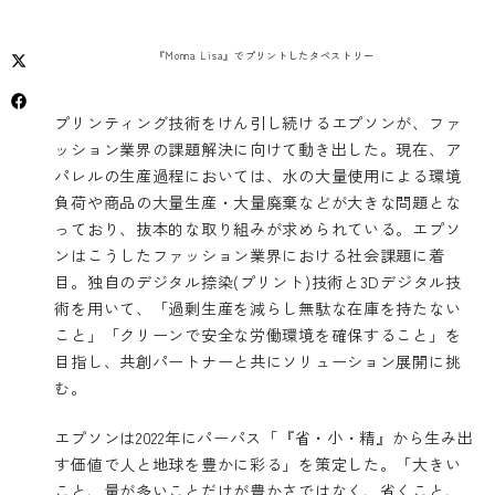
『Monna Lisa』でプリントしたタペストリー
プリンティング技術をけん引し続けるエプソンが、ファ
ッション業界の課題解決に向けて動き出した。現在、ア
パレルの生産過程においては、水の大量使用による環境
負荷や商品の大量生産・大量廃棄などが大きな問題とな
っており、抜本的な取り組みが求められている。エプソ
ンはこうしたファッション業界における社会課題に着
目。独自のデジタル捺染(プリント)技術と3Dデジタル技
術を用いて、「過剰生産を減らし無駄な在庫を持たない
こと」「クリーンで安全な労働環境を確保すること」を
目指し、共創パートナーと共にソリューション展開に挑
む。
エプソンは2022年にパーパス「『省・小・精』から生み出
す価値で人と地球を豊かに彩る」を策定した。「大きい
こと、量が多いことだけが豊かさではなく、省くこと、