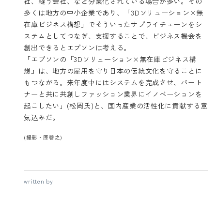
社、縫う会社、など分業化されている場合が多い。その
多くは地方の中小企業であり、「3Dソリューション×無
在庫ビジネス構想」でそういったサプライチェーンをシ
ステムとしてつなぎ、支援することで、ビジネス機会を
創出できるとエプソンは考える。
「エプソンの『3Dソリューション×無在庫ビジネス構
想』は、地方の雇用を守り日本の伝統文化を守ることに
もつながる。来年度中にはシステムを完成させ、パート
ナーと共に共創しファッション業界にイノベーションを
起こしたい」(松岡氏)と、国内産業の活性化に貢献する意
気込みだ。
(撮影・原啓之)
written by