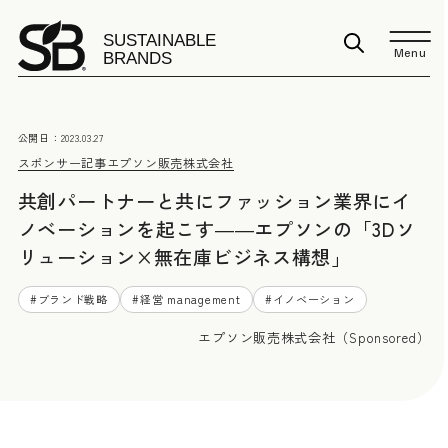
Menu
公開日：
2023.03.27
スポンサー記事
エプソン販売株式会社
共創パートナーと共にファッション業界にイ
ノベーションを起こす――エプソンの「3Dソ
リューション×無在庫ビジネス構想」
#
ブランド戦略
#
経営 management
#
イノベーション
エプソン販売株式会社（Sponsored）