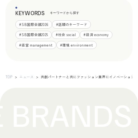
KEYWORDS
キーワードから探す
#
SB国際会議2026
#
話題のキーワード
#
SB国際会議2025
#
社会 social
#
経済 economy
#
経営 management
#
環境 environment
TOP
ニュース
共創パートナーと共にファッション業界にイノベーションを