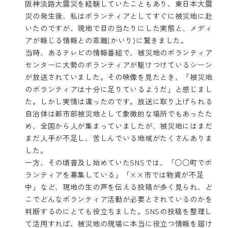
阪神淡路大震災を経験していたこともあり、東日本大震
災の発生後、私はボランティアとしてすぐに被災地に赴
いたのですが、現地で目の当たりにした実態と、メディ
アが報じる情報との乖離(かいり)に驚きました。
当時、あるテレビの情報番組で、被災地のボランティア
センターに大勢のボランティアが駆けつけているシーン
が放送されていました。その映像を見たとき、「被災地
のボランティアは十分に足りているようだ」と感じまし
た。しかし実情は違ったのです。放送に取り上げられる
自治体は都市部被災地として象徴的な場所でもあったた
め、全国から人が集まっていましたが、被災地にはまだ
まだ人手が不足し、苦しんでいる地域がたくさんありま
した。
一方、その頃普及し始めていたSNSでは、「○○町でボ
ランティアを募集している」「××市では物資が不足
中」など、現地の生の声を伝える投稿が多く見られ、ど
こでどんなボランティア活動が必要とされているのかを
判断するのにとても役立ちました。SNSの投稿を整理し
て活用すれば、被災地の現場に本当に役立つ情報を届け