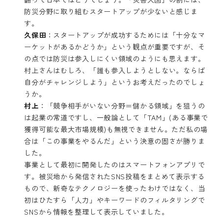
防災分野に取り組むスタートアップが少ないと感じま
す。
久保田
：スタートアップが成功するためには「十分なマ
ーケットがあるかどうか」という観点が重要ですが、そ
の点では防災は参入しにくい領域のようにも思えます。
村上さんはむしろ、「誰も参入しようとしない。ならば
自分がチャレンジしよう」というお考えだったのでしょ
うか。
村上
：「競争相手がいない分野＝儲かる領域」を狙うの
は起業の常道ですし、一般論として「TAM」(ある事業で
獲得可能な最大市場規模)も無視できません。ただ私の場
合は「この事業をやるんだ」という決意の固さが勝りま
した。
事業として最初に開発したのはスマートフォンアプリで
す。被災地から発信されたSNS投稿をまとめて表示する
もので、新奇なテクノロジーを使ったわけではなく、当
初はひたすら「人力」やキーワードのフィルタリングで
SNSから情報を整理して表示していました。