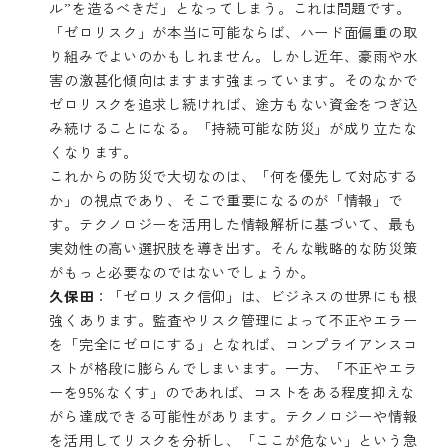
ル”を造るべきだ」となってしまう。これは問題です。
「ゼロリスク」が本当に可能ならば、ハード面偏重の取
り組みでよいのかもしれません。しかし近年、豪雨や水
害の激甚化傾向はますます強まっています。そのなかで
ゼロリスクを追求し続ければ、途方もない資金をつぎ込
み続けることになる。「持続可能な防災」が成り立たな
くなります。
これからの防災で大切なのは、「何を優先して対応する
か」の視点であり、そこで重要になるのが「情報」で
す。テクノロジーを活用した情報解析に基づいて、最も
実効性の高い選択肢を導き出す。そんな戦略的な防災策
がもっと必要なのではないでしょうか。
久保田
：「ゼロリスク信仰」は、ビジネスの世界にも根
強くあります。監査やリスク管理によって不正やエラー
を「完全にゼロにする」となれば、コンプライアンスコ
ストが格段に膨らんでしまいます。一方、「不正やエラ
ーを95%なくす」のであれば、コストをある程度抑えな
がら達成できる可能性があります。テクノロジーや情報
を活用してリスクを分析し、「ここが危ない」という急