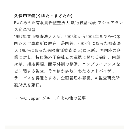
久保田正崇(くぼた・まさたか)
PwCあらた有限責任監査法人 執行役副代表 アシュアラン
ス変革担当
1997年青山監査法人入所。2002年から2004年までPwC米
国シカゴ事務所に駐在。帰国後、2006年にあらた監査法
人 (現PwCあらた有限責任監査法人)に入所。国内外の企
業に対し、特に海外子会社との連携に関わる会計、内部
統制、組織再編、開示体制の整備、コンプライアンスな
どに関する監査、そのほか多岐にわたるアドバイザリー
サービスを得意とする。企画管理本部長、AI監査研究所
副所長を兼任。
・
PwC Japan グループ その他の記事