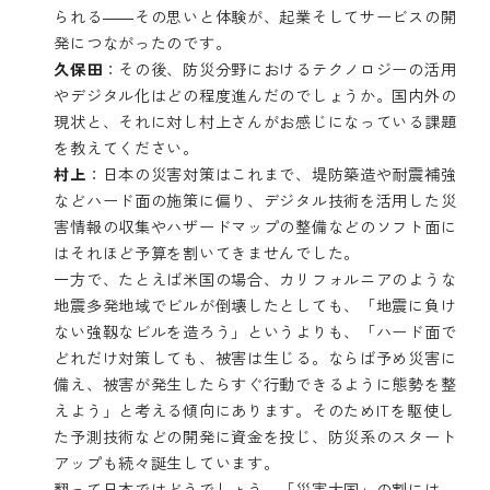
られる――その思いと体験が、起業そしてサービスの開
発につながったのです。
久保田
：その後、防災分野におけるテクノロジーの活用
やデジタル化はどの程度進んだのでしょうか。国内外の
現状と、それに対し村上さんがお感じになっている課題
を教えてください。
村上
：日本の災害対策はこれまで、堤防築造や耐震補強
などハード面の施策に偏り、デジタル技術を活用した災
害情報の収集やハザードマップの整備などのソフト面に
はそれほど予算を割いてきませんでした。
一方で、たとえば米国の場合、カリフォルニアのような
地震多発地域でビルが倒壊したとしても、「地震に負け
ない強靱なビルを造ろう」というよりも、「ハード面で
どれだけ対策しても、被害は生じる。ならば予め災害に
備え、被害が発生したらすぐ行動できるように態勢を整
えよう」と考える傾向にあります。そのためITを駆使し
た予測技術などの開発に資金を投じ、防災系のスタート
アップも続々誕生しています。
翻って日本ではどうでしょう。「災害大国」の割には、