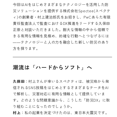
今回はAIをはじめさまざまなテクノロジーを活用した防
災ソリューションを提供する株式会社Spectee(スペクテ
ィ)の創業者・村上建治郎氏をお招きし、PwCあらた有限
責任監査法人で監査におけるDX推進をリードする久保田
正崇と対談いただきました。膨大な情報の中から信頼で
きる有用な情報を見極め、的確な行動へとつなげるには
――テクノロジーと人の力を融合した新しい防災のあり
方を探ります。
潮流は「ハードからソフト」へ
久保田
：村上さんが率いるスペクティは、被災地から発
信されるSNS投稿をはじめとするさまざまなテータをAI
で解析し、災害対応に有用な情報として提供していま
す。どのような問題意識から、こうした「防災DX」に取
り組むことになったのでしょうか。
村上
：私の起業を決定づけたのは、東日本大震災です。