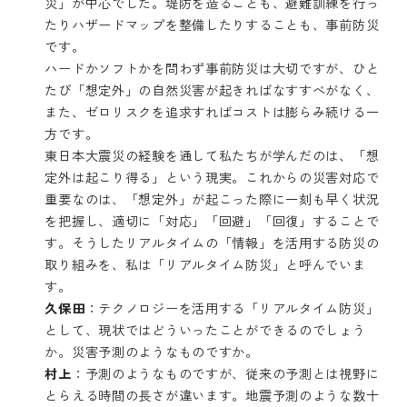
災」が中心でした。堤防を造ることも、避難訓練を行っ
たりハザードマップを整備したりすることも、事前防災
です。
ハードかソフトかを問わず事前防災は大切ですが、ひと
たび「想定外」の自然災害が起きればなすすべがなく、
また、ゼロリスクを追求すればコストは膨らみ続ける一
方です。
東日本大震災の経験を通して私たちが学んだのは、「想
定外は起こり得る」という現実。これからの災害対応で
重要なのは、「想定外」が起こった際に一刻も早く状況
を把握し、適切に「対応」「回避」「回復」することで
す。そうしたリアルタイムの「情報」を活用する防災の
取り組みを、私は「リアルタイム防災」と呼んでいま
す。
久保田
：テクノロジーを活用する「リアルタイム防災」
として、現状ではどういったことができるのでしょう
か。災害予測のようなものですか。
村上
：予測のようなものですが、従来の予測とは視野に
とらえる時間の長さが違います。地震予測のような数十