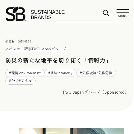
Menu
公開日：
2023.03.30
スポンサー記事
PwC Japanグループ
防災の新たな地平を切り拓く「情報力」
#
環境 environment
#
経済 economy
#
気候変動/気候危機
#
DX/デジタル
PwC Japanグループ（Sponsored）