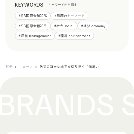
KEYWORDS
キーワードから探す
#
SB国際会議2026
#
話題のキーワード
#
SB国際会議2025
#
社会 social
#
経済 economy
#
経営 management
#
環境 environment
TOP
ニュース
防災の新たな地平を切り拓く「情報力」