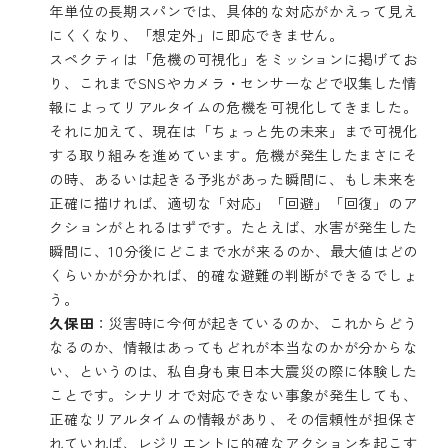
年単位の長期スパンでは、具体的な対応がかえって見え
にくくなり、「想定外」に即応できません。
スペクティは「危機の可視化」をミッションに掲げてお
り、これまでSNSやカメラ・センサーなどで収集した情
報によってリアルタイムの危機を可視化してきました。
それに加えて、現在は「ちょっと先の未来」まで可視化
する取り組みを進めています。危機が発生したまさにそ
の時、あるいは起きる予兆があった瞬間に、もし未来を
正確に描ければ、適切な「対応」「回避」「回復」のア
クションがとれるはずです。たとえば、水害が発生した
瞬間に、10分後にどこまで水が来るのか、最大値はどの
くらいかが分かれば、的確な避難の判断ができるでしょ
う。
久保田
：災害時に今何が起きているのか、これからどう
なるのか、情報はあってもどれが本当なのかが分からな
い、というのは、私自身も東日本大震災の際に体験した
ことです。シナリオで対応できない事象が発生しても、
正確なリアルタイムの情報があり、その信頼性が担保さ
れていれば、レジリエントに的確なアクションを起こす