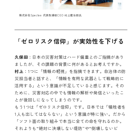
株式会社Spectee 代表取締役CEO 村上建治郎氏
「ゼロリスク信仰」が実効性を下げる
久保田
：日本の災害対策はハード偏重とのご指摘があり
ましたが、その課題の背景に何があるとお考えですか。
村上
：1つに「情報の軽視」を指摘できます。自治体の防
災担当者と話すと、「情報を有用な武器として戦略的に
活用する」という意識が不足していると感じます。その
ために、災害対応の中でも情報の解析や発信といったこ
とが後回しになってしまうのです。
もう1つは「ゼロリスク信仰」です。日本では「犠牲者を
1人も出してはならない」という意識が特に強い。だから
「ソフト面の取り組みで本当に全ての命を守れるのか。
それよりも“絶対に決壊しない堤防”や“倒壊しないビ