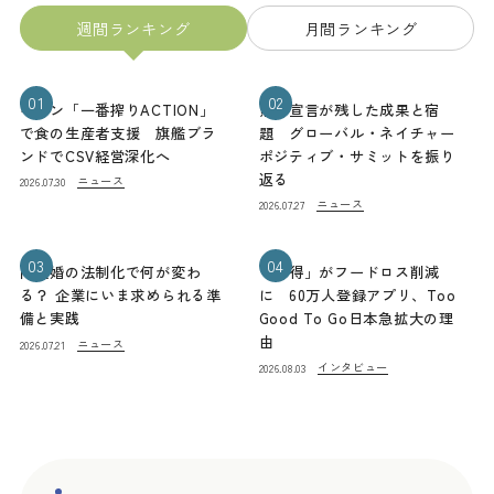
週間ランキング
月間ランキング
01
02
キリン「一番搾りACTION」
熊本宣言が残した成果と宿
で食の生産者支援 旗艦ブラ
題 グローバル・ネイチャー
ンドでCSV経営深化へ
ポジティブ・サミットを振り
返る
ニュース
2026.07.30
ニュース
2026.07.27
03
04
同性婚の法制化で何が変わ
「お得」がフードロス削減
る？ 企業にいま求められる準
に 60万人登録アプリ、Too
備と実践
Good To Go日本急拡大の理
由
ニュース
2026.07.21
インタビュー
2026.08.03