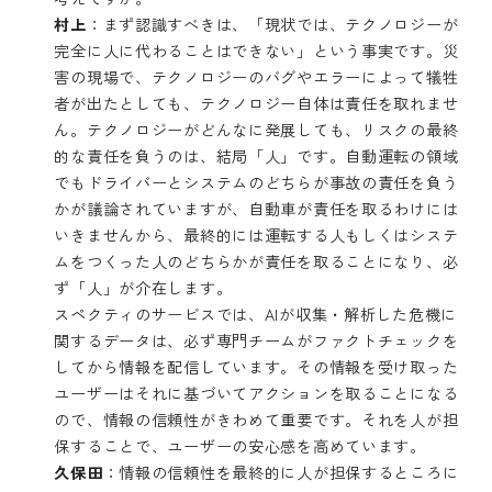
村上
：まず認識すべきは、「現状では、テクノロジーが
完全に人に代わることはできない」という事実です。災
害の現場で、テクノロジーのバグやエラーによって犠牲
者が出たとしても、テクノロジー自体は責任を取れませ
ん。テクノロジーがどんなに発展しても、リスクの最終
的な責任を負うのは、結局「人」です。自動運転の領域
でもドライバーとシステムのどちらが事故の責任を負う
かが議論されていますが、自動車が責任を取るわけには
いきませんから、最終的には運転する人もしくはシステ
ムをつくった人のどちらかが責任を取ることになり、必
ず「人」が介在します。
スペクティのサービスでは、AIが収集・解析した危機に
関するデータは、必ず専門チームがファクトチェックを
してから情報を配信しています。その情報を受け取った
ユーザーはそれに基づいてアクションを取ることになる
ので、情報の信頼性がきわめて重要です。それを人が担
保することで、ユーザーの安心感を高めています。
久保田
：情報の信頼性を最終的に人が担保するところに