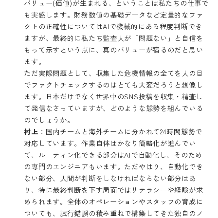
バリュー(価値)が生まれる、ということは私たちの仕事で
も実感します。財務数値の基礎データなど定量的なファ
クトの正確性についてはAIで機械的にある程度判断でき
ますが、最終的に私たち監査人が「問題ない」と自信を
もって示すという点に、真のバリューが宿るのだと思い
ます。
ただ実際問題として、収集した危機情報の全てを人の目
でファクトチェックするのはとても大変だろうと想像し
ます。日本だけでなく世界中のSNS投稿を収集・精査し
て発信なさっていますが、どのような態勢を組んでいる
のでしょうか。
村上
：国内チームと海外チームに分かれて24時間態勢で
対応しています。作業自体はかなり簡略化が進んでい
て、ルーティン化できる部分はAIで自動化し、そのため
の専門のエンジニアもいます。ただやはり、自動化でき
ない部分、人間が判断をしなければならない部分はあ
り、特に最終判断を下す局面ではリテラシーや経験が求
められます。全体のオペレーションやスタッフの育成に
ついても、試行錯誤の積み重ねで構築してきた独自のノ