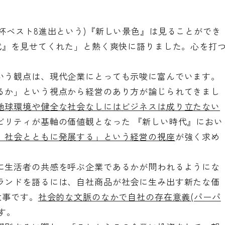
杯ベスト8進出という)『新しい景色』は見ることができ
時代』を見せてくれた」と熱く爽快に語りました。心を打
いう観点は、現代企業にとっても示唆に富んでいます。
るか」という視点から経営のあり方が論じられてきまし
地球環境や健全な社会なしにはビジネスは成り立たない
ビリティが基軸の価値観となった 『新しい時代』におい
、社会とともに発展する」という経営の視座
が強く求め
に生活者の共感を呼ぶ企業であるかが問われるようにな
ランドを語るには、自社商品が社会に生み出す新たな価
大事です。
社会的な文脈のなかで自社の存在意義(パーパ
す。