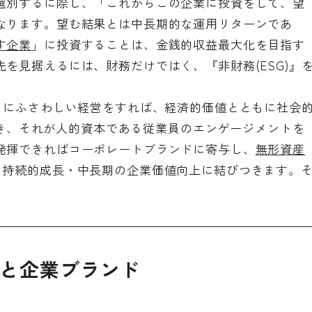
選別するに際し、「これからこの企業に投資をして、望
なります。望む結果とは中長期的な運用リターンであ
す企業
」に投資することは、金銭的収益最大化を目指す
を見据えるには、財務だけではく、『非財務(ESG)』
)』にふさわしい経営をすれば、経済的価値とともに社会
n)が獲得でき、それが人的資本である従業員のエンゲージメントを
発揮できればコーポレートブランドに寄与し、
無形資産
、持続的成長・中長期の企業価値向上に結びつきます。
。
ドと企業ブランド