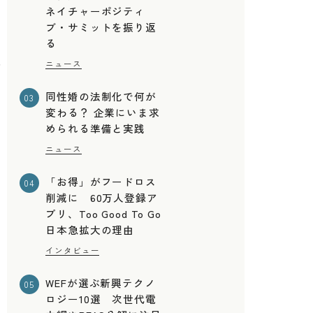
ネイチャーポジティ
ブ・サミットを振り返
る
つ
ニュース
同性婚の法制化で何が
03
変わる？ 企業にいま求
められる準備と実践
ニュース
「お得」がフードロス
04
削減に 60万人登録ア
プリ、Too Good To Go
日本急拡大の理由
インタビュー
WEFが選ぶ新興テクノ
05
ロジー10選 次世代電