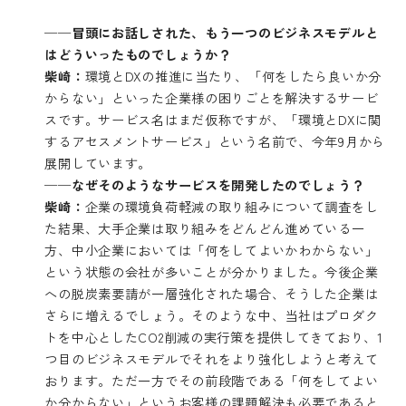
──冒頭にお話しされた、もう一つのビジネスモデルと
はどういったものでしょうか？
柴崎：
環境とDXの推進に当たり、「何をしたら良いか分
からない」といった企業様の困りごとを解決するサービ
スです。サービス名はまだ仮称ですが、「環境とDXに関
するアセスメントサービス」という名前で、今年9月から
展開しています。
──なぜそのようなサービスを開発したのでしょう？
柴崎：
企業の環境負荷軽減の取り組みについて調査をし
た結果、大手企業は取り組みをどんどん進めている一
方、中小企業においては「何をしてよいかわからない」
という状態の会社が多いことが分かりました。今後企業
への脱炭素要請が一層強化された場合、そうした企業は
さらに増えるでしょう。そのような中、当社はプロダク
トを中心としたCO2削減の実行策を提供してきており、1
つ目のビジネスモデルでそれをより強化しようと考えて
おります。ただ一方でその前段階である「何をしてよい
か分からない」というお客様の課題解決も必要であると