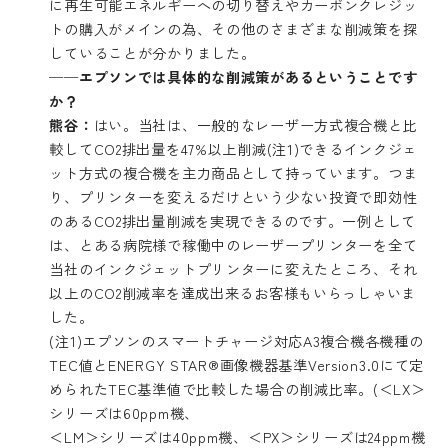
に再生可能エネルギーへの切り替えやカーボンクレジッ
トの購入がメインの為、その他のさまざまな削減策を探
していることが分かりました。
──エプソンでは具体的な削減策があるということです
か？
熊谷：
はい。当社は、一般的なレーザー方式複合機と比
較してCO2排出量を47%以上削減(注1)できるインクジェ
ット方式の複合機を主力商品として持っています。つま
り、プリンターを変えるだけという少ない投資で即効性
のあるCO2排出量削減を実現できるのです。一例として
は、とある病院様で稼働中のレーザープリンターを全て
当社のインクジェットプリンターに変えたところ、それ
以上のCO2削減率を達成出来るお客様もいらっしゃいま
した。
(注1)エプソンのスマートチャージ対応A3複合機各機種の
TEC値とENERGY STAR®画像機器基準Version3.0にて定
められたTEC基準値で比較した場合の削減比率。(＜LX＞
シリーズは60ppm機、
＜LM＞シリーズは40ppm機、＜PX＞シリーズは24ppm機