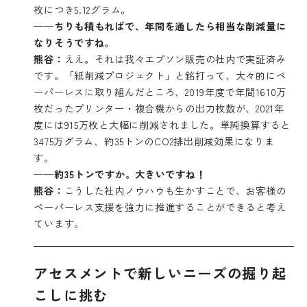
枚につき5.12グラム。
──ちりも積もればで、年間を通したら相当な削減量に
なりそうですね。
熊谷：
ええ。それは我々エプソン販売の社内で実証済み
です。「紙削減プロジェクト」と銘打って、大々的にペ
ーパーレスに取り組んだところ、2019年度で年間1610万
枚だったプリンター・複合機からの出力枚数が、2021年
度には915万枚と大幅に削減されました。単純換算すると
3475万グラム、約35トンのCO2排出削減効果になりま
す。
──約35トンですか。大きいですね！
熊谷：
こうした社内ノウハウも生かすことで、お客様の
ペーパーレス支援を強力に推進することができると考え
ています。
アセスメントで新しいニーズの掘り起
こしに挑む