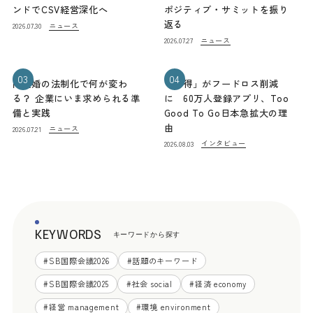
ンドでCSV経営深化へ
ポジティブ・サミットを振り
返る
ニュース
2026.07.30
ニュース
2026.07.27
03
04
同性婚の法制化で何が変わ
「お得」がフードロス削減
る？ 企業にいま求められる準
に 60万人登録アプリ、Too
備と実践
Good To Go日本急拡大の理
由
ニュース
2026.07.21
インタビュー
2026.08.03
KEYWORDS
キーワードから探す
#
SB国際会議2026
#
話題のキーワード
#
SB国際会議2025
#
社会 social
#
経済 economy
#
経営 management
#
環境 environment