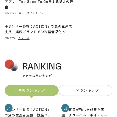
アプリ、Too Good To Go日本急拡大の理
由
ニュース
インタビュー
2026.08.03
キリン「一番搾りACTION」で食の生産者
支援 旗艦ブランドでCSV経営深化へ
ニュース
2026.07.30
RANKING
アクセスランキング
週間ランキング
月間ランキング
01
02
キリン「一番搾りACTION」
熊本宣言が残した成果と宿
で食の生産者支援 旗艦ブラ
題 グローバル・ネイチャー