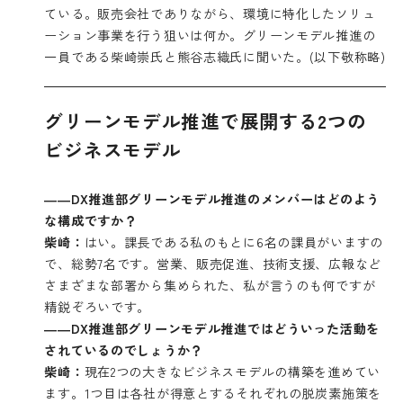
ている。販売会社でありながら、環境に特化したソリュ
ーション事業を行う狙いは何か。グリーンモデル推進の
一員である柴崎崇氏と熊谷志織氏に聞いた。(以下敬称略)
グリーンモデル推進で展開する2つの
ビジネスモデル
――DX推進部グリーンモデル推進のメンバーはどのよう
な構成ですか？
柴崎：
はい。課長である私のもとに6名の課員がいますの
で、総勢7名です。営業、販売促進、技術支援、広報など
さまざまな部署から集められた、私が言うのも何ですが
精鋭ぞろいです。
――DX推進部グリーンモデル推進ではどういった活動を
されているのでしょうか？
柴崎：
現在2つの大きなビジネスモデルの構築を進めてい
ます。1つ目は各社が得意とするそれぞれの脱炭素施策を