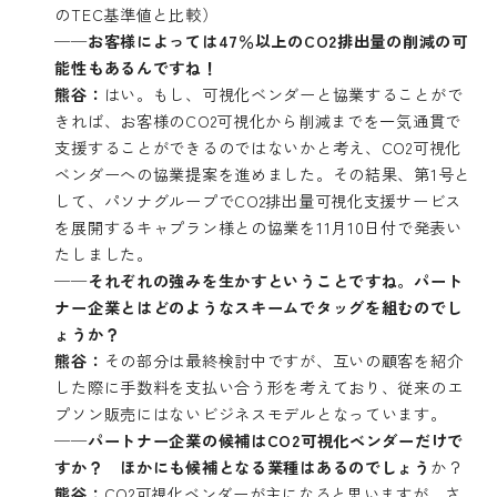
のTEC基準値と比較）
──お客様によっては47％以上のCO2排出量の削減の可
能性もあるんですね！
熊谷：
はい。もし、可視化ベンダーと協業することがで
きれば、お客様のCO2可視化から削減までを一気通貫で
支援することができるのではないかと考え、CO2可視化
ベンダーへの協業提案を進めました。その結果、第1号と
して、パソナグループでCO2排出量可視化支援サービス
を展開するキャプラン様との協業を11月10日付で発表い
たしました。
──それぞれの強みを生かすということですね。パート
ナー企業とはどのようなスキームでタッグを組むのでし
ょうか？
熊谷：
その部分は最終検討中ですが、互いの顧客を紹介
した際に手数料を支払い合う形を考えており、従来のエ
プソン販売にはないビジネスモデルとなっています。
──パートナー企業の候補はCO2可視化ベンダーだけで
すか？ ほかにも候補となる業種はあるのでしょう
か？
熊谷：
CO2可視化ベンダーが主になると思いますが、さ