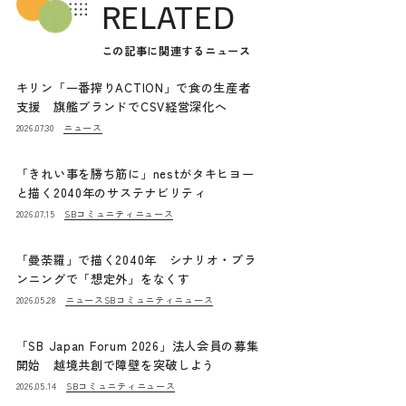
RELATED
この記事に関連するニュース
キリン「一番搾りACTION」で食の生産者
支援 旗艦ブランドでCSV経営深化へ
ニュース
2026.07.30
「きれい事を勝ち筋に」nestがタキヒヨー
と描く2040年のサステナビリティ
SBコミュニティニュース
2026.07.15
「曼荼羅」で描く2040年 シナリオ・プラ
ンニングで「想定外」をなくす
ニュース
SBコミュニティニュース
2026.05.28
「SB Japan Forum 2026」法人会員の募集
開始 越境共創で障壁を突破しよう
SBコミュニティニュース
2026.05.14