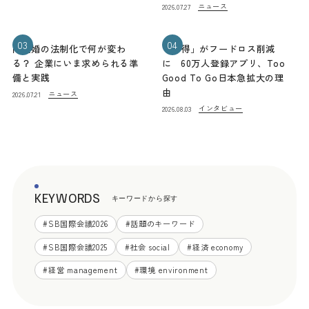
ニュース
2026.07.27
03
04
同性婚の法制化で何が変わ
「お得」がフードロス削減
る？ 企業にいま求められる準
に 60万人登録アプリ、Too
備と実践
Good To Go日本急拡大の理
由
ニュース
2026.07.21
インタビュー
2026.08.03
KEYWORDS
キーワードから探す
#
SB国際会議2026
#
話題のキーワード
#
SB国際会議2025
#
社会 social
#
経済 economy
#
経営 management
#
環境 environment