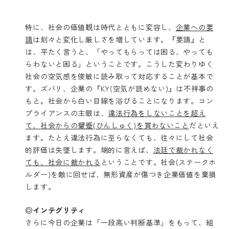
特に、社会の価値観は時代とともに変容し、
企業への要
請
は刻々と変化し厳しさを増しています。『要請』と
は、平たく言うと、「やってもらっては困る、やっても
らわないと困る」ということです。こうした変わりゆく
社会の空気感を俊敏に読み取って対応することが基本で
す。ズバリ、企業の『KY(空気が読めない)』は不祥事の
もと。社会から白い目線を浴びることになります。コン
プライアンスの主眼は、
違法行為をしないことを超え
て、社会からの顰蹙(ひんしゅく)を買わないこと
だといえ
ます。たとえ違法行為に至らなくても、往々にして社会
的評価は失墜します。端的に言えば、
法廷で裁かれなく
ても、社会に裁かれる
ということです。社会(ステークホ
ルダー)を敵に回せば、無形資産が傷つき企業価値を棄損
します。
◎インテグリティ
さらに今日の企業は「一段高い判断基準」をもって、組