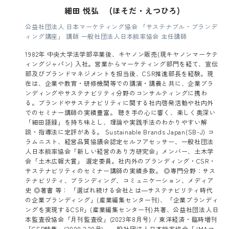
細田 悦弘 (ほそだ・えつひろ)
公益社団法人 日本マーケティング協会 「サステナブル・ブランデ
ィング講座」 講師 一般社団法人日本能率協会 主任講師
1982年 中央大学法学部卒業後、キヤノン販売(現キヤノンマーケテ
ィングジャパン) 入社。営業からマーケティング部門を経て、宣伝
部及びブランドマネジメントを担当後、CSR推進部長を経験。現
在は、企業や教育・研修機関等での講演・講義と共に、企業ブラ
ンディングやサステナビリティ分野のコンサルティングに携わ
る。ブランドやサステナビリティに関する社内啓発活動や社内外
でのセミナー講師の実績豊富。 聴き手の心に響く、楽しく奥深い
「細田語録」を持ち味とし、理論や実践手法のわかりやすい解
説・指導法に定評がある。 Sustainable Brands Japan(SB-J) コ
ラムニスト、経営品質協議会認定セルフアセッサー、一般社団法
人日本能率協会「新しい経営のあり方研究会」メンバー、土木学
会「土木広報大賞」 選定委員。社内外のブランディング・CSR・
サステナビリティのセミナー講師の実績多数。 ◎専門分野：サス
テナビリティ、ブランディング、コミュニケーション、メディア
史 ◎著書 等： 「選ばれ続ける会社とは―サステナビリティ時代
の企業ブランディング」(産業編集センター刊)、「企業ブランディ
ングを実現するCSR」(産業編集センター刊)共著、公益社団法人日
本監査役協会「月刊監査役」(2023年8月号) / 東洋経済・臨時増刊
「CSR特集」(2008.2.20号)、一般社団法人日本能率協会「JMAマ