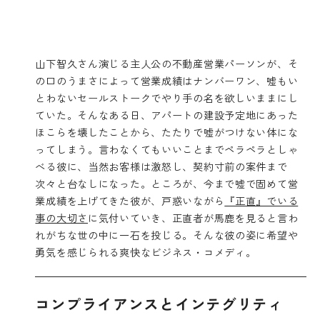
山下智久さん演じる主人公の不動産営業パーソンが、そ
の口のうまさによって営業成績はナンバーワン、嘘もい
とわないセールストークでやり手の名を欲しいままにし
ていた。そんなある日、アパートの建設予定地にあった
ほこらを壊したことから、たたりで嘘がつけない体にな
ってしまう。言わなくてもいいことまでペラペラとしゃ
べる彼に、当然お客様は激怒し、契約寸前の案件まで
次々と台なしになった。ところが、今まで嘘で固めて営
業成績を上げてきた彼が、戸惑いながら
『正直』でいる
事の大切さ
に気付いていき、正直者が馬鹿を見ると言わ
れがちな世の中に一石を投じる。そんな彼の姿に希望や
勇気を感じられる爽快なビジネス・コメディ。
コンプライアンスとインテグリティ