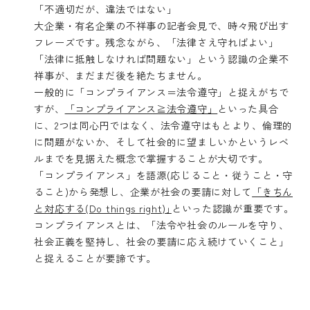
「不適切だが、違法ではない」
大企業・有名企業の不祥事の記者会見で、時々飛び出す
フレーズです。残念ながら、「法律さえ守ればよい」
「法律に抵触しなければ問題ない」という認識の企業不
祥事が、まだまだ後を絶たちません。
一般的に「コンプライアンス＝法令遵守」と捉えがちで
すが、
「コンプライアンス≧法令遵守」
といった具合
に、2つは同心円ではなく、法令遵守はもとより、倫理的
に問題がないか、そして社会的に望ましいかというレベ
ルまでを見据えた概念で掌握することが大切です。
「コンプライアンス」を語源(応じること・従うこと・守
ること)から発想し、企業が社会の要請に対して
「きちん
と対応する(Do things right)｣
といった認識が重要です。
コンプライアンスとは、「法令や社会のルールを守り、
社会正義を堅持し、社会の要請に応え続けていくこと」
と捉えることが要諦です。