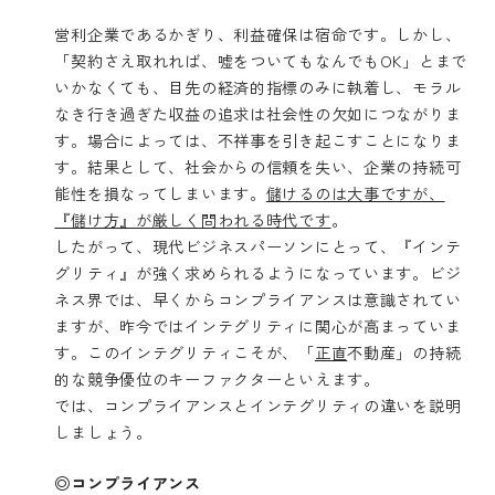
営利企業であるかぎり、利益確保は宿命です。しかし、
「契約さえ取れれば、嘘をついてもなんでもOK」とまで
いかなくても、目先の経済的指標のみに執着し、モラル
なき行き過ぎた収益の追求は社会性の欠如につながりま
す。場合によっては、不祥事を引き起こすことになりま
す。結果として、社会からの信頼を失い、企業の持続可
能性を損なってしまいます。
儲けるのは大事ですが、
『儲け方』が厳しく問われる時代です
。
したがって、現代ビジネスパーソンにとって、『インテ
グリティ』が強く求められるようになっています。ビジ
ネス界では、早くからコンプライアンスは意識されてい
ますが、昨今ではインテグリティに関心が高まっていま
す。このインテグリティこそが、「
正直
不動産」の持続
的な競争優位のキーファクターといえます。
では、コンプライアンスとインテグリティの違いを説明
しましょう。
◎コンプライアンス