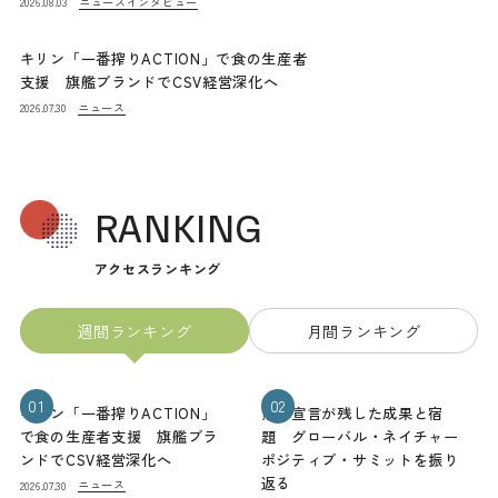
ニュース
インタビュー
2026.08.03
キリン「一番搾りACTION」で食の生産者
支援 旗艦ブランドでCSV経営深化へ
ニュース
2026.07.30
RANKING
アクセスランキング
週間ランキング
月間ランキング
01
02
キリン「一番搾りACTION」
熊本宣言が残した成果と宿
で食の生産者支援 旗艦ブラ
題 グローバル・ネイチャー
ンドでCSV経営深化へ
ポジティブ・サミットを振り
返る
ニュース
2026.07.30