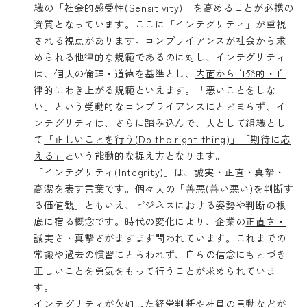
織の「社会的感受性(Sensitivity)」を高めることが必携の
資質となっています。ここに「インテグリティ」が重視
される視点があります。コンプライアンスが社会から求
められる
他律的な規範
であるのに対し、インテグリティ
は、個人の倫理・道徳を基準とし、
内面から自発的・自
律的にわき上がる規範
といえます。「悪いことをしな
い」という受動的なコンプライアンスにとどまらず、イ
ンテグリティは、さらに踏み込んで、人として組織とし
て
「正しいことを行う(Do the right thing)」「期待に応
える」
という能動的な捉え方となります。
「インテグリティ(Integrity)」は、誠実・正直・真摯・
高潔を表す言葉です。個々人の「善悪(善い悪い)を判断す
る価値観」ともいえ、ビジネスにおける姿勢や判断の根
底に宿る概念です。時代の変化により、企業の
正直さ・
誠実さ・真摯さ
がますます問われています。これまでの
常識や過去の慣習にとらわれず、自らの信念にもとづき
正しいことを勇気をもって行うことが求められていま
す。
インテグリティが欠如した経営判断や社員の言動などが