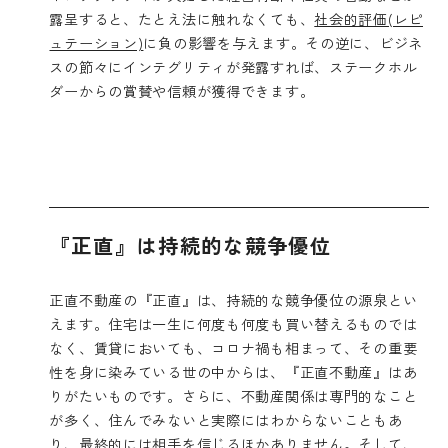
露呈すると、たとえ法に触れなくても、
社会的評価(レピ
ュテーション)
に負の影響を与えます。その逆に、ビジネ
スの節々にインテグリティが発露すれば、ステークホル
ダーからの賞賛や信頼が獲得できます。
『正直』は持続的な競争優位
正直不動産の『正直』は、持続的な競争優位の源泉とい
えます。住宅は一生に何度も何度も買い替えるものでは
なく、賃貸においても、コロナ禍も相まって、その重要
性を身に染みている世の中からは、『正直不動産』はあ
りがたいものです。さらに、不動産関係は専門的なこと
が多く、住んでみないと実際にはわからないこともあ
り、最終的には相手を信じるほかありません。そして、