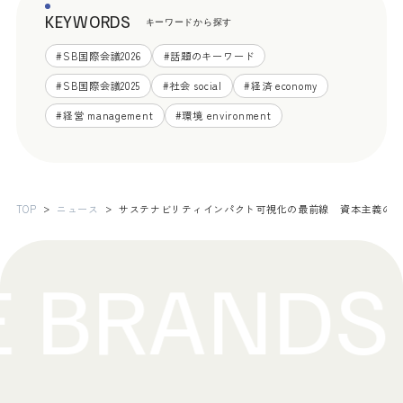
KEYWORDS
キーワードから探す
#
SB国際会議2026
#
話題のキーワード
#
SB国際会議2025
#
社会 social
#
経済 economy
#
経営 management
#
環境 environment
TOP
ニュース
サステナビリティインパクト可視化の最前線 資本主義の