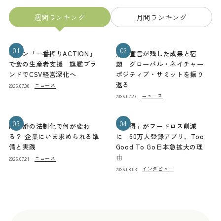
週間ランキング
月間ランキング
01
02
キリン「一番搾りACTION」
熊本宣言が残した成果と宿
で食の生産者支援 旗艦ブラ
題 グローバル・ネイチャー
ンドでCSV経営深化へ
ポジティブ・サミットを振り
返る
ニュース
2026.07.30
ニュース
2026.07.27
03
04
同性婚の法制化で何が変わ
「お得」がフードロス削減
る？ 企業にいま求められる準
に 60万人登録アプリ、Too
備と実践
Good To Go日本急拡大の理
由
ニュース
2026.07.21
インタビュー
2026.08.03