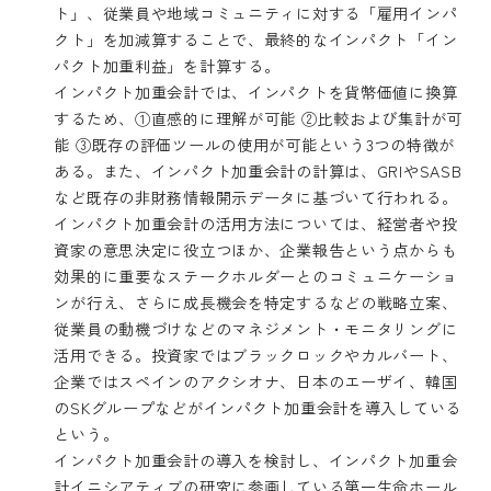
ト」、従業員や地域コミュニティに対する「雇用インパ
クト」を加減算することで、最終的なインパクト「イン
パクト加重利益」を計算する。
インパクト加重会計では、インパクトを貨幣価値に換算
するため、①直感的に理解が可能 ②比較および集計が可
能 ③既存の評価ツールの使用が可能という3つの特徴が
ある。また、インパクト加重会計の計算は、GRIやSASB
など既存の非財務情報開示データに基づいて行われる。
インパクト加重会計の活用方法については、経営者や投
資家の意思決定に役立つほか、企業報告という点からも
効果的に重要なステークホルダーとのコミュニケーショ
ンが行え、さらに成長機会を特定するなどの戦略立案、
従業員の動機づけなどのマネジメント・モニタリングに
活用できる。投資家ではブラックロックやカルバート、
企業ではスペインのアクシオナ、日本のエーザイ、韓国
のSKグループなどがインパクト加重会計を導入している
という。
インパクト加重会計の導入を検討し、インパクト加重会
計イニシアティブの研究に参画している第一生命ホール