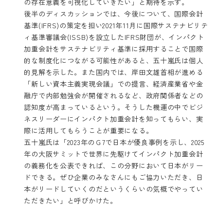
の存在意義を可視化していきたい」と期待を示す。
後半のディスカッションでは、今後について、国際会計
基準(IFRS)の策定を担い2021年11月に国際サステナビリテ
ィ基準審議会(ISSB)を設立したIFRS財団が、インパクト
加重会計をサステナビリティ基準に採用することで国際
的な制度化につながる可能性があると、五十嵐氏は個人
的見解を示した。また国内では、岸田文雄首相が進める
「新しい資本主義実現会議」での提言、経済産業省や金
融庁で内部勉強会が開催されるなど、政府関係者などの
認知度が高まっているという。そうした機運の中でビジ
ネスリーダーにインパクト加重会計を知ってもらい、実
際に活用してもらうことが重要になる。
五十嵐氏は「2023年のＧ7で日本が優良事例を示し、2025
年の大阪サミットで世界に先駆けてインパクト加重会計
の義務化を公表できれば、この分野において日本がリー
ドできる。ぜひ企業のみなさんにもご協力いただき、日
本がリードしていくのだというくらいの気概でやってい
ただきたい」と呼びかけた。