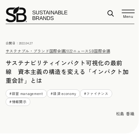
Menu
公開日：
2022.04.27
サステナブル・ブランド国際会議2022
ニュース
SB国際会議
サステナビリティインパクト可視化の最前
線 資本主義の構造を変える「インパクト加
重会計」とは
#
経営 management
#
経済 economy
#
ファイナンス
#
情報開示
松島 香織