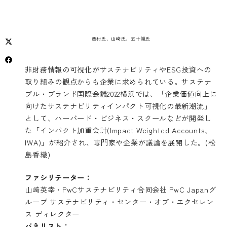
西村氏、山﨑氏、五十嵐氏
非財務情報の可視化がサステナビリティやESG投資への
取り組みの観点からも企業に求められている。サステナ
ブル・ブランド国際会議2022横浜では、「企業価値向上に
向けたサステナビリティインパクト可視化の最新潮流」
として、ハーバード・ビジネス・スクールなどが開発し
た「インパクト加重会計(Impact Weighted Accounts、
IWA)」が紹介され、専門家や企業が議論を展開した。(松
島香織)
ファシリテーター：
山﨑英幸・PwCサステナビリティ合同会社 PwC Japanグ
ループ サステナビリティ・センター・オブ・エクセレン
ス ディレクター
パネリスト：