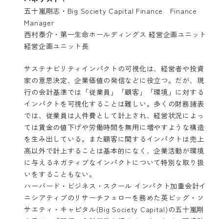
五十嵐剛志・Big Society Capital Finance Finance
Manager
西村泰介・第一生命ホールディングス 経営企画ユニット
経営企画ユニット長
サステナビリティインパクトの可視化は、経営者や投資
家の意思決定、企業価値の発信などに役立つ。だが、現
行の会計基準では「従業員」「顧客」「環境」に対する
インパクトを可視化することは難しい。多くの財務諸表
では、従業員は人件費として計上され、経営状況によっ
ては賃金の値下げや労働時間を無用に増やすような構造
を生み出している。また顧客に関するインパクトは売上
高以外で計上することは基本的になく、企業活動が環境
に与えるネガティブなインパクトについて特別な取り扱
いをすることもない。
ハーバード・ビジネス・スクール インパクト加重会計イ
ニシアティブのリサーチフェローを務めた英ビッグ・ソ
サエティ・キャピタル(Big Society Capital)の五十嵐剛