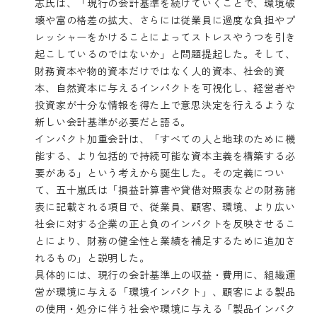
志氏は、「現行の会計基準を続けていくことで、環境破
壊や富の格差の拡大、さらには従業員に過度な負担やプ
レッシャーをかけることによってストレスやうつを引き
起こしているのではないか」と問題提起した。そして、
財務資本や物的資本だけではなく人的資本、社会的資
本、自然資本に与えるインパクトを可視化し、経営者や
投資家が十分な情報を得た上で意思決定を行えるような
新しい会計基準が必要だと語る。
インパクト加重会計は、「すべての人と地球のために機
能する、より包括的で持続可能な資本主義を構築する必
要がある」という考えから誕生した。その定義につい
て、五十嵐氏は「損益計算書や貸借対照表などの財務諸
表に記載される項目で、従業員、顧客、環境、より広い
社会に対する企業の正と負のインパクトを反映させるこ
とにより、財務の健全性と業績を補足するために追加さ
れるもの」と説明した。
具体的には、現行の会計基準上の収益・費用に、組織運
営が環境に与える「環境インパクト」、顧客による製品
の使用・処分に伴う社会や環境に与える「製品インパク