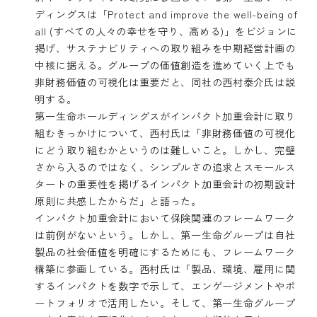
ディングスは「Protect and improve the well-being of
all (すべての人々の幸せを守り、高める)」をビジョンに
掲げ、サステナビリティへの取り組みを中期経営計画の
中核に据える。グループの価値創造を進めていく上でも
非財務価値の可視化は重要だと、同社の西村泰介氏は説
明する。
第一生命ホールディングスがインパクト加重会計に取り
組むきっかけについて、西村氏は「非財務価値の可視化
にどう取り組むかというのは難しいこと。しかし、完璧
さから入るのではなく、シンプルさの追求とスモールス
タートの重要性を掲げるインパクト加重会計の初期設計
原則に共感したからだ」と語った。
インパクト加重会計において保険関連のフレームワーク
は前例がないという。しかし、第一生命グループは自社
製品の社会価値を明確にするためにも、フレームワーク
構築に参画している。西村氏は「製品、環境、雇用に関
するインパクトを数字で示して、エンゲージメントやポ
ートフォリオで活用したい。そして、第一生命グループ