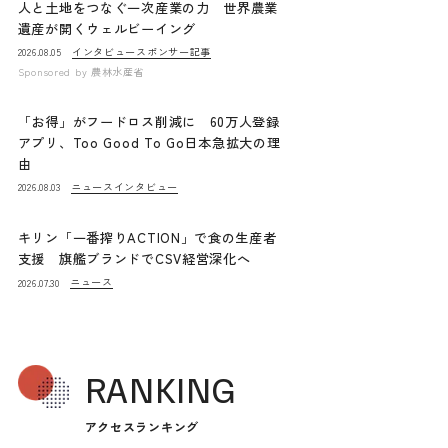
人と土地をつなぐ一次産業の力 世界農業
遺産が開くウェルビーイング
インタビュー
スポンサー記事
2026.08.05
Sponsored by
農林水産省
「お得」がフードロス削減に 60万人登録
アプリ、Too Good To Go日本急拡大の理
由
ニュース
インタビュー
2026.08.03
キリン「一番搾りACTION」で食の生産者
支援 旗艦ブランドでCSV経営深化へ
ニュース
2026.07.30
RANKING
アクセスランキング