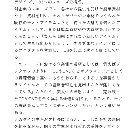
デザイン)」の3つのフェーズで構成。
対企業のフェーズでは、各社から提供を受けた廃棄資材
や中古資材を用い、それらがバージン素材でつくられた
既存のモノ・アイテムよりも「何らかの魅力を備えたア
イテム」として、または廃棄資材や中古資材を用いてつ
くったことが「なんら問題にされない新しいアイテム」
として生まれ変わらせるよう、さまざまなアイデアによ
るプロダクトを考案し、TUBを起点に次々と形にしてい
る。
このフェーズにおける企業側の希望としては、例えばブ
ックオフのように「CDやDVDなどがプラスチックとして
の資源価値は高いにもかかわらず、さまざまな事情から
リサイクルとしての経済合理性を見出すことが難しくな
っている」ことから、美大生の発想により、「売れ残っ
たCDやDVDを全く異なる価値に創り変えることで、モノ
の寿命を延ばすことにチャレンジしたい」という思いが
ある。
ナカダイの中台澄之社長によると、こうした各社の意図
を組みながら、個々の学生がそれぞれの感性をデザイン