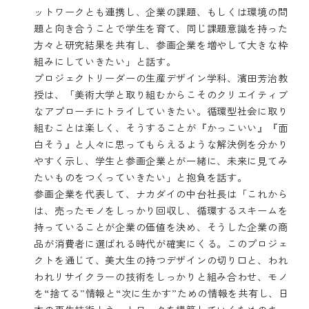
ットワークとも連携し、企業の課題、もしくは環境の問
題と向き合うことで学生を育て、同じ課題意識を持った
方々と研究結果を共有し、参画企業を増やして大きな枠
組みにしていきたい」と話す。
プロジェクトリーダーの生産デザイン学科、濱田芳治教
授は、「美術大学と取り組むからこそのクリエイティブ
なアプローチにトライしていきたい。循環型社会に取り
組むことは楽しく、そうすることが『かっこいい』『面
白そう』と人々に思ってもらえるような解決例を分かり
やすく示し、学生と参画企業とが一緒に、未来に見てみ
たいものをつくっていきたい」と抱負を話す。
参画企業を代表して、ナカダイの中台社長は「これから
は、売ったモノをしっかり回収し、循環するスキームを
持っていることが企業の価値を決め、そうした企業の商
品が消費者に選ばれる時代が確実にくる。このプロジェ
クトを通じて、美大生の持つデザインの切り口と、われ
われリサイクラーの技術をしっかりと組み合わせ、モノ
を“捨てる”情報と“次に生かす”ための情報を共有し、日