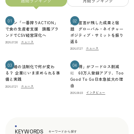
週間ランキング
月間ランキング
01
02
キリン「一番搾りACTION」
熊本宣言が残した成果と宿
で食の生産者支援 旗艦ブラ
題 グローバル・ネイチャー
ンドでCSV経営深化へ
ポジティブ・サミットを振り
返る
ニュース
2026.07.30
ニュース
2026.07.27
03
04
同性婚の法制化で何が変わ
「お得」がフードロス削減
る？ 企業にいま求められる準
に 60万人登録アプリ、Too
備と実践
Good To Go日本急拡大の理
由
ニュース
2026.07.21
インタビュー
2026.08.03
KEYWORDS
キーワードから探す