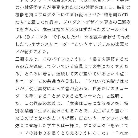
の小林優季さんが廃棄されたCDの盤面を加工し、時計の
機能を持つプロダクトに生まれ変わらせた“時を刻むCD
たち”と題した作品や、プロダクトデザイン専攻の三瀬み
ゆきさんが、本来は捨てられるはずだったスツールパイ
プに3Dプリンターで作成したパーツを組み合わせて作成
した“ルネサンスリコーダー”というオリジナルの楽器な
どが紹介された。
三瀬さんは、このパイプのように、「長さを調節するた
めの穴が連続して空いている家具は世の中にたくさんあ
る」ところに着目。連続して穴が空いているという点に
リコーダーとの共通点を見出し、「きれいな音階ではな
いが、使う素材によって音が変わる、自分だけのリコー
ダーを手にすることができると思い付いた」と説明し
た。この作品の意義は、「本来はごみになるモノを、特
別な楽器に生まれ変わらせることで、人生がより豊かに
なるのではないかという提案」だという。オンライン勉
強会に登場した学生らは一様に、プロジェクトを通じて
「モノの終わりを長くとらえるようになった」「これか