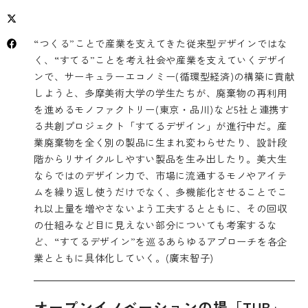
“つくる”ことで産業を支えてきた従来型デザインではな
く、“すてる”ことを考え社会や産業を支えていくデザイ
ンで、サーキュラーエコノミー(循環型経済)の構築に貢献
しようと、多摩美術大学の学生たちが、廃棄物の再利用
を進めるモノファクトリー(東京・品川)など5社と連携す
る共創プロジェクト「すてるデザイン」が進行中だ。産
業廃棄物を全く別の製品に生まれ変わらせたり、設計段
階からリサイクルしやすい製品を生み出したり。美大生
ならではのデザイン力で、市場に流通するモノやアイテ
ムを繰り返し使うだけでなく、多機能化させることでこ
れ以上量を増やさないよう工夫するとともに、その回収
の仕組みなど目に見えない部分についても考案するな
ど、“すてるデザイン”を巡るあらゆるアプローチを各企
業とともに具体化していく。(廣末智子)
オープンイノベーションの場「TUB」