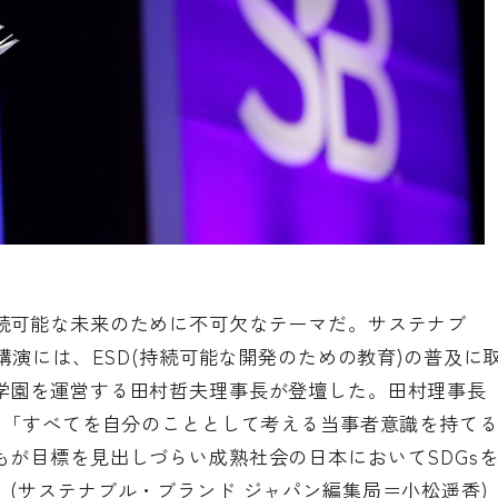
続可能な未来のために不可欠なテーマだ。サステナブ
講演には、ESD(持続可能な開発のための教育)の普及に
学園を運営する田村哲夫理事長が登壇した。田村理事長
て「すべてを自分のこととして考える当事者意識を持て
が目標を見出しづらい成熟社会の日本においてSDGs
(サステナブル・ブランド ジャパン編集局＝小松遥香)