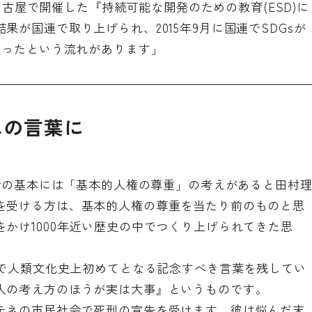
に名古屋で開催した『持続可能な開発のための教育(ESD)に
が国連で取り上げられ、2015年9月に国連でSDGsが
いったという流れがあります」
スの言葉に
社会の基本には「基本的人権の尊重」の考えがあると田村
を受ける方は、基本的人権の尊重を当たり前のものと思
かけ1000年近い歴史の中でつくり上げられてきた思
ャで人類文化史上初めてとなる記念すべき言葉を残してい
人の考え方のほうが実は大事』というものです。
テネの市民社会で死刑の宣告を受けます。彼は悩んだ末