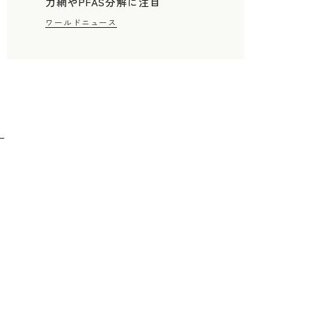
力網やPFAS分解に注目
ワールドニュース
発