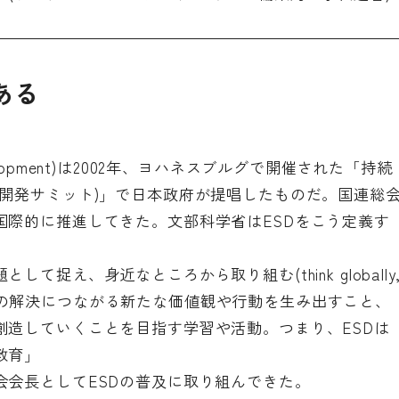
ある
ble Development)は2002年、ヨハネスブルグで開催された「持続
境開発サミット)」で日本政府が提唱したものだ。国連総
国際的に推進してきた。文部科学省はESDをこう定義す
捉え、身近なところから取り組む(think globally
らの課題の解決につながる新たな価値観や行動を生み出すこと、
創造していくことを目指す学習や活動。つまり、ESDは
教育」
会会長としてESDの普及に取り組んできた。