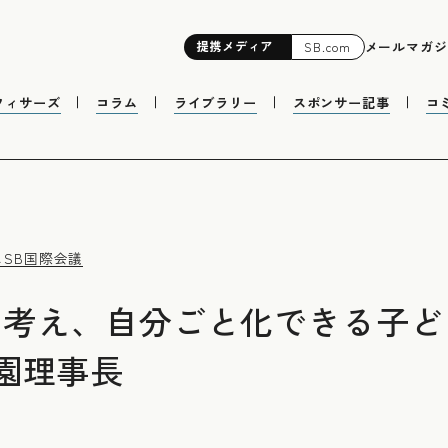
提携
メディア
メールマガジ
SB.com
フィサーズ
コラム
ライブラリー
スポンサー記事
コ
ス
SB国際会議
自ら考え、自分ごと化できる子
園理事長