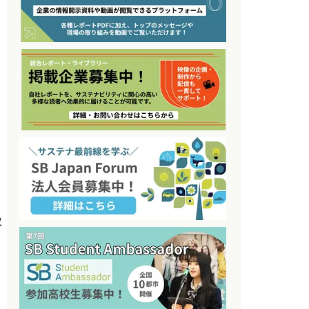
取
る
を