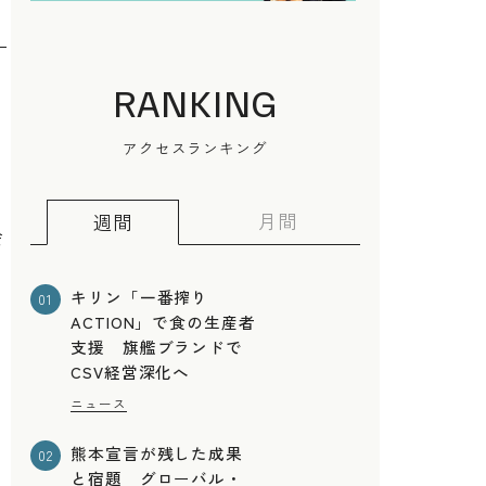
RANKING
アクセスランキング
月間
週間
会
キリン「一番搾り
01
ACTION」で食の生産者
,
支援 旗艦ブランドで
CSV経営深化へ
ニュース
熊本宣言が残した成果
02
と宿題 グローバル・