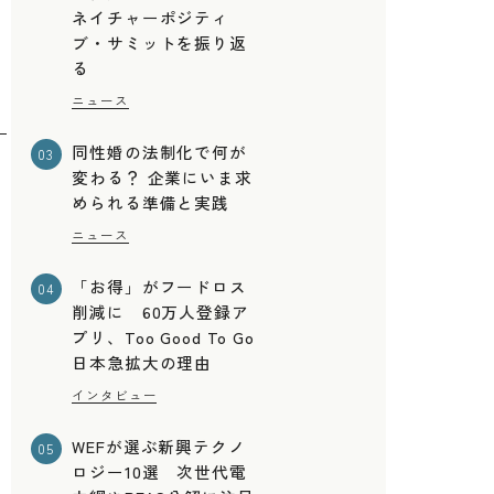
ネイチャーポジティ
ブ・サミットを振り返
る
ニュース
同性婚の法制化で何が
03
変わる？ 企業にいま求
められる準備と実践
ニュース
「お得」がフードロス
04
理
削減に 60万人登録ア
プリ、Too Good To Go
日本急拡大の理由
インタビュー
WEFが選ぶ新興テクノ
05
ロジー10選 次世代電