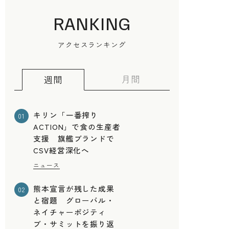
RANKING
アクセスランキング
月間
週間
キリン「一番搾り
01
ACTION」で食の生産者
支援 旗艦ブランドで
CSV経営深化へ
ニュース
熊本宣言が残した成果
02
と宿題 グローバル・
ネイチャーポジティ
指
ブ・サミットを振り返