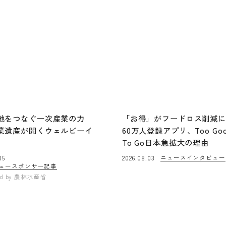
地をつなぐ一次産業の力
「お得」がフードロス削減
業遺産が開くウェルビーイ
60万人登録アプリ、Too Go
To Go日本急拡大の理由
ニュース
インタビュー
05
2026.08.03
ュー
スポンサー記事
ed by
農林水産省