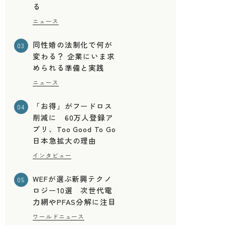
た
る
ニュース
同性婚の法制化で何が
03
変わる？ 企業にいま求
められる準備と実践
ニュース
「お得」がフードロス
04
削減に 60万人登録ア
プリ、Too Good To Go
日本急拡大の理由
インタビュー
WEFが選ぶ新興テクノ
05
ロジー10選 次世代電
力網やPFAS分解に注目
ワールドニュース