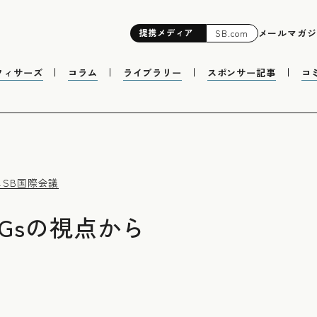
提携
メディア
メールマガジ
SB.com
フィサーズ
コラム
ライブラリー
スポンサー記事
コ
ス
SB国際会議
DGsの視点から