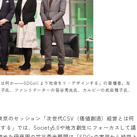
とは何か――SDGsにより社会をリ・デザインする」の登壇者。左
み子氏、ファシリテーターの笹谷秀光氏、カルビーの武田雅子氏、
9東京のセッション「次世代CSV（価値創造）経営とは何
る」では、Society5.0や地方創生にフォーカスして議
めた伊藤園の笹谷秀光顧問は「SDGsの実装から経営