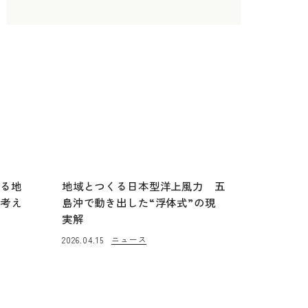
する地
地域とつくる日本型洋上風力 五
で考え
島沖で動き出した“浮体式”の現
実解
ニュース
2026.04.15