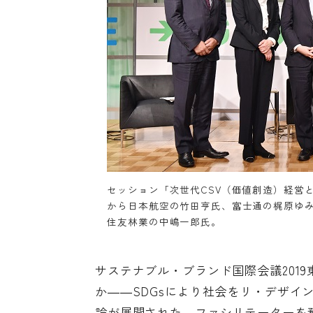
セッション「次世代CSV（価値創造）経営
から日本航空の竹田亨氏、富士通の梶原ゆ
住友林業の中嶋一郎氏。
サステナブル・ブランド国際会議201
か――SDGsにより社会をリ・デザインす
論が展開された。ファシリテーターを務