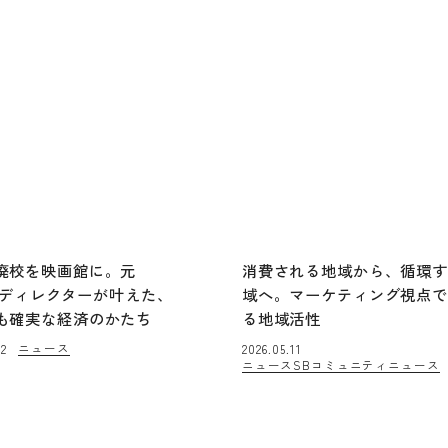
廃校を映画館に。元
消費される地域から、循環
lixディレクターが叶えた、
域へ。マーケティング視点
も確実な経済のかたち
る地域活性
ニュース
02
2026.05.11
ニュース
SBコミュニティニュース