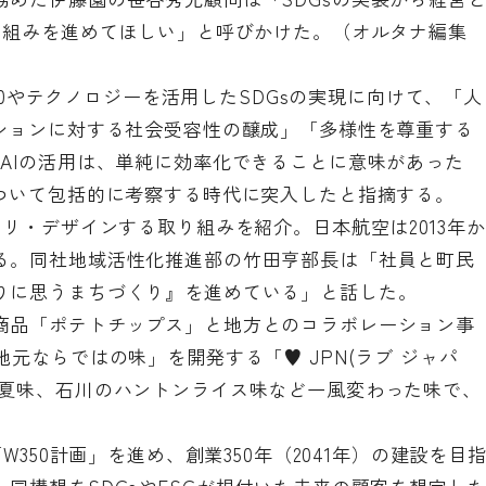
り組みを進めてほしい」と呼びかけた。（オルタナ編集
5.0やテクノロジーを活用したSDGsの実現に向けて、「人
ーションに対する社会受容性の醸成」「多様性を尊重する
AIの活用は、単純に効率化できることに意味があった
について包括的に考察する時代に突入したと指摘する。
をリ・デザインする取り組みを紹介。日本航空は2013年か
る。同社地域活性化推進部の竹田亨部長は「社員と町民
りに思うまちづくり』を進めている」と話した。
商品「ポテトチップス」と地方とのコラボレーション事
元ならではの味」を開発する「♥ JPN(ラブ ジャパ
向夏味、石川のハントンライス味など一風変わった味で、
W350計画」を進め、創業350年（2041年）の建設を目