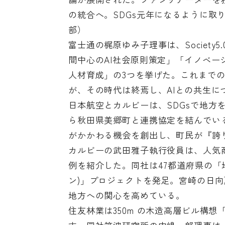
の統合へ。SDGs元年になるように取
部）
富士通の梶原ゆみ子理事は、Society
間中心のAI社会原則策定」「イノベ
人材育成」の3つを挙げた。これまでの
が、その時代は終焉し、AIとの共生
日本航空とカルビーは、SDGsで地方
ら秋田県美郷町と連携協定を結んでい
がかかわる機会を創出し、町民が『誇
カルビーの武田雅子執行役員は、人気
例を紹介した。同社は47都道府県の「地
ン)」プロジェクトを発足。宮崎の日
地方への関心を高めている。
住友林業は350m の木造高層ビル構想「