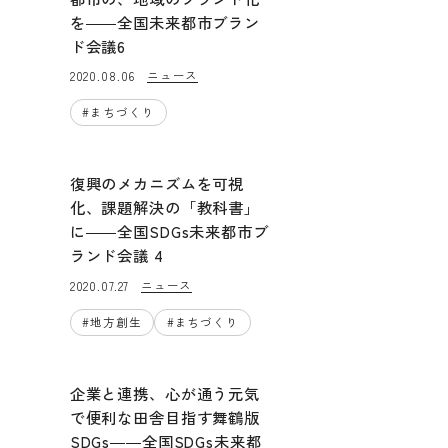
を――全国未来都市ブラン
ド会議6
ニュース
2020.08.06
#
まちづくり
復興のメカニズムを可視
化、課題解決の「教科書」
に――全国SDGs未来都市ブ
ランド会議 4
ニュース
2020.07.27
#
地方創生
#
まちづくり
企業と連携、心が通う元気
で便利な田舎目指す舞鶴版
SDGs――全国SDGs未来都