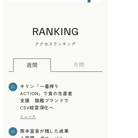
RANKING
アクセスランキング
月間
週間
キリン「一番搾り
01
ACTION」で食の生産者
支援 旗艦ブランドで
CSV経営深化へ
ニュース
熊本宣言が残した成果
02
と宿題 グローバル・