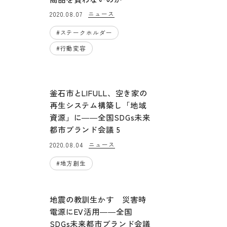
ニュース
2020.08.07
#
ステークホルダー
#
行動変容
釜石市とLIFULL、空き家の
再生システム構築し「地域
資源」に――全国SDGs未来
都市ブランド会議 5
ニュース
2020.08.04
#
地方創生
地震の教訓生かす 災害時
電源にEV活用――全国
SDGs未来都市ブランド会議