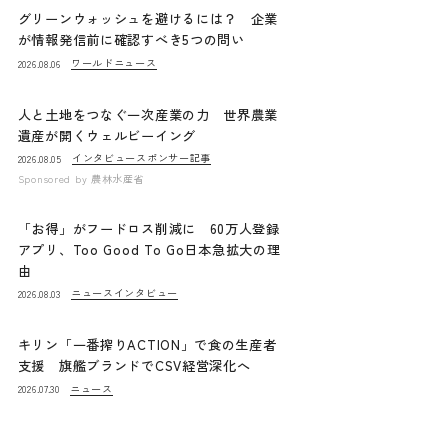
グリーンウォッシュを避けるには？ 企業
が情報発信前に確認すべき5つの問い
ワールドニュース
2026.08.06
人と土地をつなぐ一次産業の力 世界農業
遺産が開くウェルビーイング
インタビュー
スポンサー記事
2026.08.05
Sponsored by
農林水産省
「お得」がフードロス削減に 60万人登録
アプリ、Too Good To Go日本急拡大の理
由
ニュース
インタビュー
2026.08.03
キリン「一番搾りACTION」で食の生産者
支援 旗艦ブランドでCSV経営深化へ
ニュース
2026.07.30