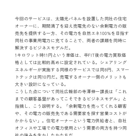
今回のサービスは、太陽光パネルを設置した同社の住宅
オーナーに、期間満了を迎え売電先のない余剰電力の販
売先を提供する一方、その電力を自然エネ100%を目指す
同社の事業用電力に充てることで、両者の課題を同時に
解決するビジネスモデルだ。
1キロワット時11円という単価は、卒FIT後の電力買取価
格としては比較的高めに設定されている。シェアリング
エネルギーが実施する同様のサービスでは同8円、スマー
トテックは同10円だ。売電するオーナー側のメリットも
大きい設計になっている。
こうした点について同社広報部の寺澤伸一課長は「これ
までの顧客基盤があってこそできるビジネスモデル」と
指摘し、こう説明する。「余剰電力を売ってくれる顧客
や、その電力の販売先である需要家を探す営業コストが
かからない」。住宅オーナーという電力供給者と、自社
オフィスや工場での電力使用という需要の両方を持つ同
社の強みを生かしたかたちだ。