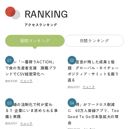
RANKING
アクセスランキング
週間ランキング
月間ランキング
01
02
キリン「一番搾りACTION」
熊本宣言が残した成果と宿
で食の生産者支援 旗艦ブラ
題 グローバル・ネイチャー
ンドでCSV経営深化へ
ポジティブ・サミットを振り
返る
ニュース
2026.07.30
ニュース
2026.07.27
03
04
同性婚の法制化で何が変わ
「お得」がフードロス削減
る？ 企業にいま求められる準
に 60万人登録アプリ、Too
備と実践
Good To Go日本急拡大の理
由
ニュース
2026.07.21