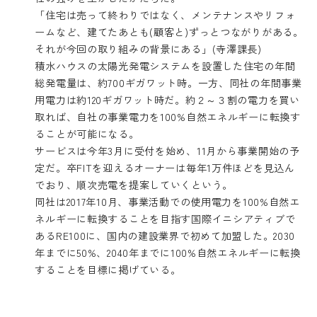
「住宅は売って終わりではなく、メンテナンスやリフォ
ームなど、建てたあとも(顧客と)ずっとつながりがある。
それが今回の取り組みの背景にある」(寺澤課長)
積水ハウスの太陽光発電システムを設置した住宅の年間
総発電量は、約700ギガワット時。一方、同社の年間事業
用電力は約120ギガワット時だ。約２～３割の電力を買い
取れば、自社の事業電力を100%自然エネルギーに転換す
ることが可能になる。
サービスは今年3月に受付を始め、11月から事業開始の予
定だ。卒FITを迎えるオーナーは毎年1万件ほどを見込ん
でおり、順次売電を提案していくという。
同社は2017年10月、事業活動での使用電力を100%自然エ
ネルギーに転換することを目指す国際イニシアティブで
あるRE100に、国内の建設業界で初めて加盟した。2030
年までに50%、2040年までに100%自然エネルギーに転換
することを目標に掲げている。