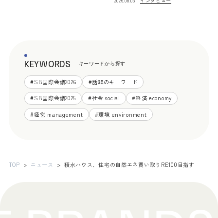
インタビュー
2026.08.03
KEYWORDS
キーワードから探す
#
SB国際会議2026
#
話題のキーワード
#
SB国際会議2025
#
社会 social
#
経済 economy
#
経営 management
#
環境 environment
TOP
ニュース
積水ハウス、住宅の自然エネ買い取りRE100目指す