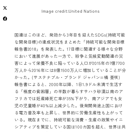
Image credit:United Nations
国連はこのほど、発効から3年目を迎えたSDGs(持続可能
な開発目標)の達成状況をまとめた「持続可能な開発目標
報告書2018」を発表した。17目標に関連する様々な分野
において進展があった一方で、紛争と気候変動関連の災
害によって栄養不良に陥っている人口が2015年の7億7700
万人から2016年には8億1500万人に増加していることが分
かった。(サステナブル・ブランド ジャパン=橘 亜咲)
報告書
によると、2000年以降、1日1.9ドル未満で生活す
る「極度の貧困層」の半数が暮らすサハラ砂漠以南のア
フリカでは妊産婦死亡率が35%下がり、南アジアでも女
児の児童婚が40%以上減少した。後発開発途上国におけ
る電力普及率も上昇し、世界的に労働生産性も上がって
いる。現在までに、持続可能な消費・生産の政策やイニ
シアティブを策定している国は100カ国を超え、世界は共