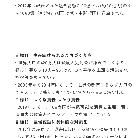
• 2017年に記録された送金総額6130億ドル(約68兆円)のう
ち4660億ドル(約51兆円)は低・中所得国に送金された
目標11 住み続けられるまちづくりを
• 世界人口の420万人は環境大気汚染が原因で亡くなり、
都市に暮らす10人中9人はWHOの基準を上回る汚染され
た空気を吸っている
• 2000年から2014年にかけて、世界の都市に暮らす人口の
うちスラムで暮らす割合は28.4%から22.8%に減少した
目標12 つくる責任 つかう責任
• 2018年までに、108カ国が持続可能な消費と生産に関す
る国内の政策とイニシアティブを策定している
目標13 気候変動に具体的な対策を
• 2017年の時点で、災害に起因する経済的損失は3000億
ドル(約33兆円)を上回った。北大西洋のハリケーンによ