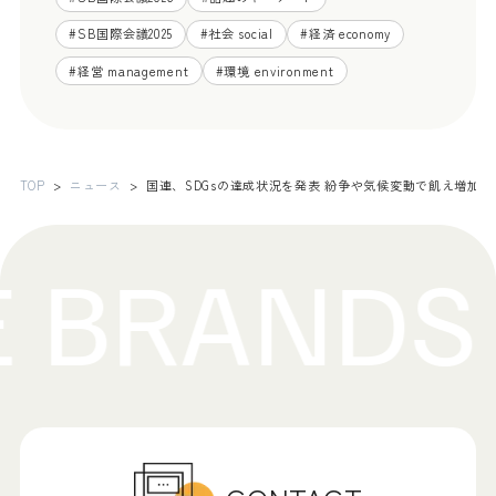
#
SB国際会議2025
#
社会 social
#
経済 economy
#
経営 management
#
環境 environment
TOP
ニュース
国連、SDGsの達成状況を発表 紛争や気候変動で飢え増加