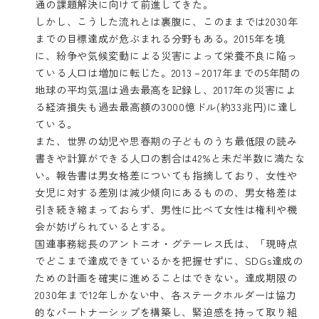
通の課題解決に向けて前進してきた。
しかし、こうした流れとは裏腹に、このままでは2030年
までの目標達成が危ぶまれる分野もある。2015年を境
に、紛争や気候変動による災害によって栄養不良に陥っ
ている人口は増加に転じた。2013－2017年までの5年間の
地球の平均気温は過去最高を記録し、2017年の災害によ
る経済損失も過去最高額の3000憶ドル(約33兆円)に達し
ている。
また、世界の幼児や
思春期の子ども
のうち最低限の読み
書きや計算ができる人口の割合は42%と未だ半数に満たな
い。報告書は男女格差についても指摘しており、女性や
女児に対する差別は減少傾向にあるものの、男女格差は
引き続き縮まっておらず、男性に比べて女性は権利や機
会が妨げられているとする。
国連事務総長のアントニオ・グテーレス氏は、「現時点
でどこまで達成できているかを把握せずに、SDGs達成の
ための計画を確実に進めることはできない。達成期限の
2030年まで12年しかない中、各ステークホルダーは協力
的なパートナーシップを構築し、緊迫感を持って取り組