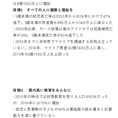
は8億1500万人に増加
目標3 すべての人に健康と福祉を
• 5歳未満の幼児死亡率は2000年から2016年にかけて47%
低下。5歳未満の死者数も990万人から560万人に減少した
• 2000年以降、サハラ砂漠以南のアフリカでは妊産婦死亡
率が35%、5歳未満死亡率が50%低下した
• 2030年までに全世界でマラリアを撲滅する目処は立って
いない。2016年、マラリア患者は2億1600万人に達し、
2013年の2億1000万人を上回った
目標4 質の高い教育をみんなに
• 2010年の時点では初等教育を受ける人口が63%だった
が、2016年には70%に増加
• 幼児と思春期の子どもの58%は最低限の読み書きと計算
能力を身に着けていない