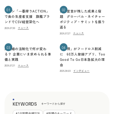
01
02
キリン「一番搾りACTION」
熊本宣言が残した成果と宿
で食の生産者支援 旗艦ブラ
題 グローバル・ネイチャー
ンドでCSV経営深化へ
ポジティブ・サミットを振り
返る
ニュース
2026.07.30
ニュース
2026.07.27
03
04
同性婚の法制化で何が変わ
「お得」がフードロス削減
る？ 企業にいま求められる準
に 60万人登録アプリ、Too
備と実践
Good To Go日本急拡大の理
由
ニュース
2026.07.21
インタビュー
2026.08.03
KEYWORDS
キーワードから探す
#
SB国際会議2026
#
話題のキーワード