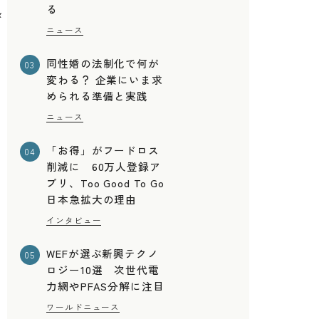
る
＆
ニュース
ネ
同性婚の法制化で何が
03
変わる？ 企業にいま求
められる準備と実践
ニュース
「お得」がフードロス
04
削減に 60万人登録ア
プリ、Too Good To Go
日本急拡大の理由
インタビュー
WEFが選ぶ新興テクノ
05
ロジー10選 次世代電
力網やPFAS分解に注目
ワールドニュース