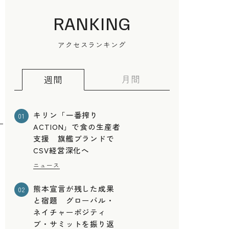
RANKING
アクセスランキング
月間
週間
キリン「一番搾り
01
ACTION」で食の生産者
支援 旗艦ブランドで
CSV経営深化へ
ニュース
熊本宣言が残した成果
02
と宿題 グローバル・
ネイチャーポジティ
ブ・サミットを振り返