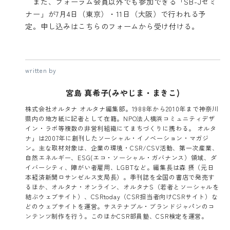
また、フォーラム会員以外でも参加できる「SB-Jセミ
ナー」が7月4日（東京）・11日（大阪）で行われる予
定。申し込みは
こちらのフォーム
から受け付ける。
written by
宮島 真希子(みやじま・まきこ)
株式会社オルタナ オルタナ編集部。1988年から2010年まで神奈川
県内の地方紙に記者として在籍。NPO法人横浜コミュニティデザ
イン・ラボ等複数の非営利組織にてまちづくりに携わる。 オルタ
ナ」は2007年に創刊したソーシャル・イノベーション・マガジ
ン。主な取材対象は、企業の環境・CSR/CSV活動、第一次産業、
自然エネルギー、ESG(エコ・ソーシャル・ガバナンス）領域、ダ
イバーシティ、障がい者雇用、LGBTなど。編集長は森 摂（元日
本経済新聞ロサンゼルス支局長）。季刊誌を全国の書店で発売す
るほか、オルタナ・オンライン、オルタナS（若者とソーシャルを
結ぶウェブサイト）、CSRtoday（CSR担当者向けCSRサイト）な
どのウェブサイトを運営。サステナブル・ブランドジャパンのコ
ンテンツ制作を行う。このほかCSR部員塾、CSR検定を運営。