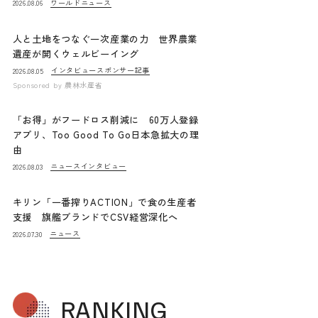
ワールドニュース
2026.08.06
人と土地をつなぐ一次産業の力 世界農業
遺産が開くウェルビーイング
インタビュー
スポンサー記事
2026.08.05
Sponsored by
農林水産省
「お得」がフードロス削減に 60万人登録
アプリ、Too Good To Go日本急拡大の理
由
ニュース
インタビュー
2026.08.03
キリン「一番搾りACTION」で食の生産者
支援 旗艦ブランドでCSV経営深化へ
ニュース
2026.07.30
RANKING