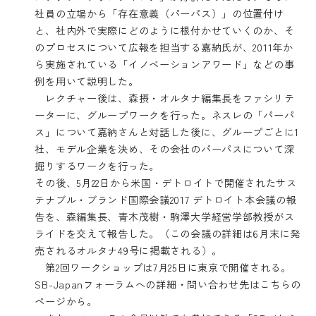
社員の立場から「存在意義（パーパス）」の位置付け
と、社内外で実際にどのように根付かせていくのか、そ
のプロセスについて広報を担当する嘉納氏が、2011年か
ら実施されている「イノベーションアワード」などの事
例を用いて説明した。
レクチャー後は、森摂・オルタナ編集長をファシリテ
ーターに、グループワークを行った。ネスレの「パーパ
ス」について嘉納さんと対話した後に、グループごとに1
社、モデル企業を決め、その会社のパーパスについて深
掘りするワークを行った。
その後、5月22日から米国・デトロイトで開催されたサス
テナブル・ブランド国際会議2017 デトロイト本会議の報
告を、森編集長、青木茂樹・駒澤大学経営学部教授がス
ライドを交えて報告した。（この会議の詳細は6月末に発
売されるオルタナ49号に掲載される）。
第2回ワークショップは7月25日に東京で開催される。
SB-Japanフォーラムへの詳細・問い合わせ先は
こちらの
ページ
から。