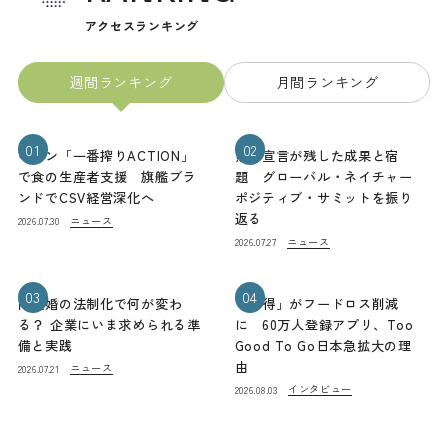
アクセスランキング
週間ランキング
月間ランキング
01
02
キリン「一番搾りACTION」
熊本宣言が残した成果と宿
で食の生産者支援 旗艦ブラ
題 グローバル・ネイチャー
ンドでCSV経営深化へ
ポジティブ・サミットを振り
返る
ニュース
2026.07.30
ニュース
2026.07.27
03
04
同性婚の法制化で何が変わ
「お得」がフードロス削減
る？ 企業にいま求められる準
に 60万人登録アプリ、Too
備と実践
Good To Go日本急拡大の理
由
ニュース
2026.07.21
インタビュー
2026.08.03