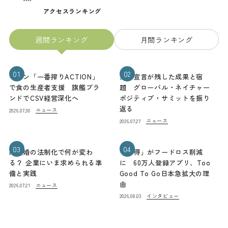
アクセスランキング
週間ランキング
月間ランキング
01
02
キリン「一番搾りACTION」
熊本宣言が残した成果と宿
で食の生産者支援 旗艦ブラ
題 グローバル・ネイチャー
ンドでCSV経営深化へ
ポジティブ・サミットを振り
返る
ニュース
2026.07.30
ニュース
2026.07.27
03
04
同性婚の法制化で何が変わ
「お得」がフードロス削減
る？ 企業にいま求められる準
に 60万人登録アプリ、Too
備と実践
Good To Go日本急拡大の理
由
ニュース
2026.07.21
インタビュー
2026.08.03