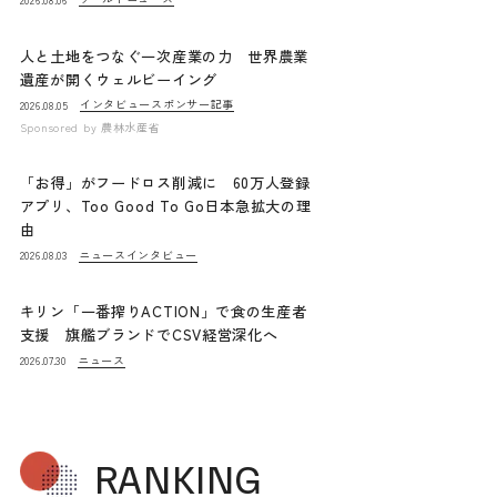
人と土地をつなぐ一次産業の力 世界農業
遺産が開くウェルビーイング
インタビュー
スポンサー記事
2026.08.05
Sponsored by
農林水産省
「お得」がフードロス削減に 60万人登録
アプリ、Too Good To Go日本急拡大の理
由
ニュース
インタビュー
2026.08.03
キリン「一番搾りACTION」で食の生産者
支援 旗艦ブランドでCSV経営深化へ
ニュース
2026.07.30
RANKING