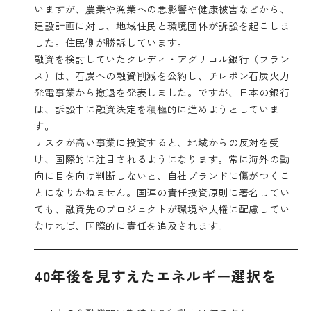
いますが、農業や漁業への悪影響や健康被害などから、
建設計画に対し、地域住民と環境団体が訴訟を起こしま
した。住民側が勝訴しています。
融資を検討していたクレディ・アグリコル銀行（フラン
ス）は、石炭への融資削減を公約し、チレボン石炭火力
発電事業から撤退を発表しました。ですが、日本の銀行
は、訴訟中に融資決定を積極的に進めようとしていま
す。
リスクが高い事業に投資すると、地域からの反対を受
け、国際的に注目されるようになります。常に海外の動
向に目を向け判断しないと、自社ブランドに傷がつくこ
とになりかねません。国連の責任投資原則に署名してい
ても、融資先のプロジェクトが環境や人権に配慮してい
なければ、国際的に責任を追及されます。
40年後を見すえたエネルギー選択を