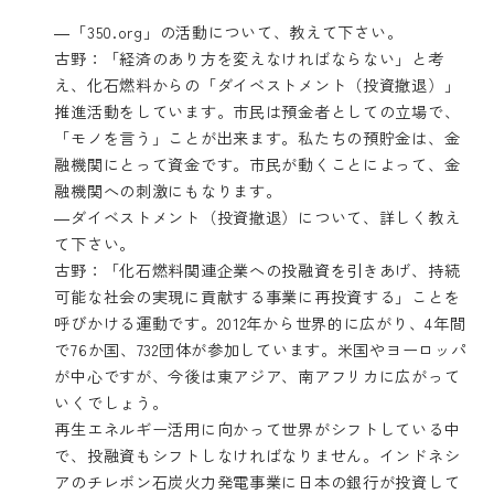
―「350.org」の活動について、教えて下さい。
古野：「経済のあり方を変えなければならない」と考
え、化石燃料からの「ダイベストメント（投資撤退）」
推進活動をしています。市民は預金者としての立場で、
「モノを言う」ことが出来ます。私たちの預貯金は、金
融機関にとって資金です。市民が動くことによって、金
融機関への刺激にもなります。
―ダイベストメント（投資撤退）について、詳しく教え
て下さい。
古野：「化石燃料関連企業への投融資を引きあげ、持続
可能な社会の実現に貢献する事業に再投資する」ことを
呼びかける運動です。2012年から世界的に広がり、4年間
で76か国、732団体が参加しています。米国やヨーロッパ
が中心ですが、今後は東アジア、南アフリカに広がって
いくでしょう。
再生エネルギー活用に向かって世界がシフトしている中
で、投融資もシフトしなければなりません。インドネシ
アのチレボン石炭火力発電事業に日本の銀行が投資して