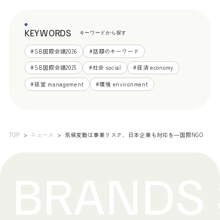
KEYWORDS
キーワードから探す
#
SB国際会議2026
#
話題のキーワード
#
SB国際会議2025
#
社会 social
#
経済 economy
#
経営 management
#
環境 environment
TOP
ニュース
気候変動は事業リスク、日本企業も対応を―国際NGO