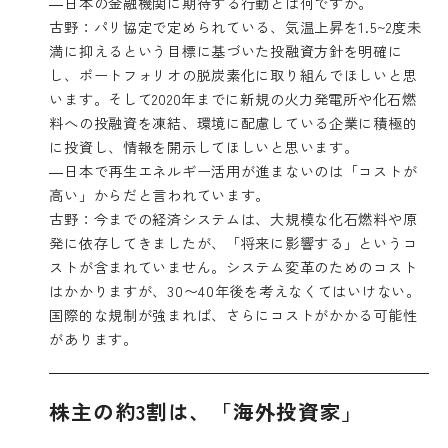
―日本の金融機関に期待する行動とは何ですか。
古野：パリ協定で定められている、気温上昇を1.5~2度未
満に抑えるという目標に基づいた投融資方針を明確に
し、ポートフォリオの脱炭素化に取り組んでほしいと思
います。そして2020年までに新規の火力発電所や化石燃
料への投融資を凍結、環境に配慮している企業に積極的
に投資し、情報を開示してほしいと思います。
―日本で再生エネルギー活用が進まないのは「コストが
高い」からだと言われています。
古野：今までの経済システムは、大規模な化石燃料や原
発に依存してきましたが、「将来に影響する」というコ
ストが含まれていません。システム変革のためのコスト
はかかりますが、30〜40年後を考えなくてはいけない。
国際的な規制が強まれば、さらにコストがかかる可能性
があります。
株主の約3割は、「海外投資家」