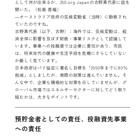
として何が出来るか、350.org Japanの古野真代表に話を
聞いた。（松島 香織）
―オーストラリア政府の気候変動省（当時）に勤務され
ていたのですね。
古野真代表（以下、古野）：海外では、気候変動は、経
済全体に影響を及ぼす財務・事業リスクとして認識して
います。事業への投融資では企業に責任があり、市民
は、将来世代の健康や生活手段を危機にさらしていない
か厳しく見ています。
日本政府はパリ協定に署名し目標を「2050年までに80％
削減」としましたが、実際の政策は進んでいません。そ
んな中で、企業も積極的な対策を示していませんが、グ
ローバル市場ではエネルギーセクターに対してどう取り
組むかは、大きなポイントです。
預貯金者としての責任、投融資先事業
への責任