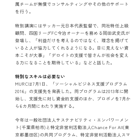
属チームが無償でコンサルティングやその他のサポート
を行う。
特別講演にはサッカー元日本代表監督で、同社特任上級
顧問、四国リーグFC今治オーナーを務める岡田武史氏が
登場し、「利益だけを考えるのではなく、理念を掲げて
いると人が協力してくれるようになる。目に見えない資
本こそが大事」「デロイトの支援で皆さんが社会を変え
る力になることを期待している」などと話した。
特別なスキルは必要ない
MURCは7月1日、「ソーシャルビジネス支援プログラム
2016」の支援先を発表した。同プログラムは2013年に開
始し、支援先に対し資金的支援のほか、プロボノを7月か
ら6カ月間にわたり実施する。
今年は一般社団法人サステナビリティ・エンパワーメン
ト(千葉県柏市)と特定非営利活動法人Chance For All(東
京都墨田区)の共同プログラム、特定非営利活動法人スマ