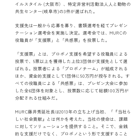
イルスタイル (大阪市）、特定非営利活動法人人と動物の
共生センター(岐阜市)の3件が選ばれた。
支援先は一般から応募を募り、書類選考を経てプレゼン
テーション選考会を実施し決定。選考会では、MURCの
役職員が「支援票」と「共感票」を投票した。
「支援票」とは、プロボノ支援を希望する役職員による
投票で、5票以上を獲得した上位3団体が支援先として選
ばれる。投票者による「プロボノチーム」が組成される
ほか、資金的支援として1団体に50万円が授与される。す
べての役職員による「共感票」は、プレゼン大会に参加
した全6団体を対象とし、投票数に応じて総額100万円が
分配される仕組みだ。
MURC藤井秀延社長は2013年の立ち上げ当初、「『当社ら
しい社会貢献』とは何かを考えた。当社の使命は、課題
に対してソリューションを提供すること。そこで、金銭
的な支援だけでなく、プロボノという形で支援すること