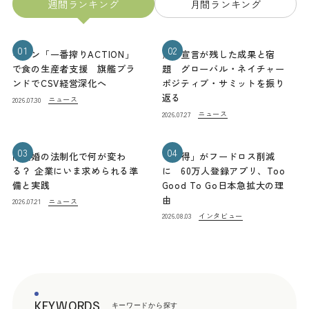
週間ランキング
月間ランキング
01
02
キリン「一番搾りACTION」
熊本宣言が残した成果と宿
で食の生産者支援 旗艦ブラ
題 グローバル・ネイチャー
ンドでCSV経営深化へ
ポジティブ・サミットを振り
返る
ニュース
2026.07.30
ニュース
2026.07.27
03
04
同性婚の法制化で何が変わ
「お得」がフードロス削減
る？ 企業にいま求められる準
に 60万人登録アプリ、Too
備と実践
Good To Go日本急拡大の理
由
ニュース
2026.07.21
インタビュー
2026.08.03
KEYWORDS
キーワードから探す