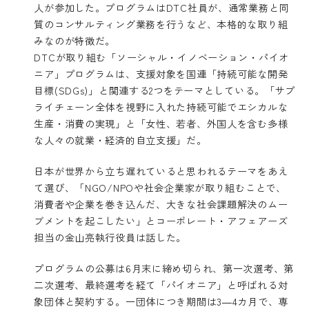
人が参加した。プログラムはDTC社員が、通常業務と同
質のコンサルティング業務を行うなど、本格的な取り組
みなのが特徴だ。
DTCが取り組む「ソーシャル・イノベーション・パイオ
ニア」プログラムは、支援対象を国連「持続可能な開発
目標(SDGs)」と関連する2つをテーマとしている。「サプ
ライチェーン全体を視野に入れた持続可能でエシカルな
生産・消費の実現」と「女性、若者、外国人を含む多様
な人々の就業・経済的自立支援」だ。
日本が世界から立ち遅れていると思われるテーマをあえ
て選び、「NGO/NPOや社会企業家が取り組むことで、
消費者や企業を巻き込んだ、大きな社会課題解決のムー
ブメントを起こしたい」とコーポレート・アフェアーズ
担当の金山亮執行役員は話した。
プログラムの公募は6月末に締め切られ、第一次選考、第
二次選考、最終選考を経て「パイオニア」と呼ばれる対
象団体と契約する。一団体につき期間は3―4カ月で、専