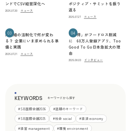
ンドでCSV経営深化へ
ポジティブ・サミットを振り
返る
ニュース
2026.07.30
ニュース
2026.07.27
03
04
同性婚の法制化で何が変わ
「お得」がフードロス削減
る？ 企業にいま求められる準
に 60万人登録アプリ、Too
備と実践
Good To Go日本急拡大の理
由
ニュース
2026.07.21
インタビュー
2026.08.03
KEYWORDS
キーワードから探す
#
SB国際会議2026
#
話題のキーワード
#
SB国際会議2025
#
社会 social
#
経済 economy
#
経営 management
#
環境 environment