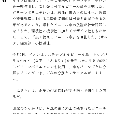
イオンは生地にサトウキビ由来のグリーンポリエチレン
を一部使用し、着せ替え可能なビニール傘を発売した。
グリーンポリエチレンは、石油由来のものに比べ、製造
や流通過程における二酸化炭素の排出量を削減できる効
果があるという。壊れたビニール傘の放置が社会問題に
なるなか、環境性と機能性に加えてデザイン性をもたせ
たことで、「長く使えるビニール傘」を目指した。(オル
タナ編集部・小松遥佳)
今月2日、イオンはサステナブルなビニール傘「トップバ
リュfururi」(以下、「ふるり」)を発売した。生地の65%
にグリーンポリエチレンを使用し、傘をパーツごとに分
解することができ、ごみの分別とリサイクルがしやす
い。
「ふるり」は、企業のCSR活動が実を結んで誕生した商
品だ。
開発のきっかけは、台風の後に路上に残されたビニール