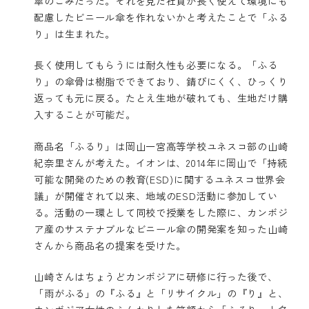
傘のごみだった。それを見た社員が長く使えて環境にも
配慮したビニール傘を作れないかと考えたことで「ふる
り」は生まれた。
長く使用してもらうには耐久性も必要になる。「ふる
り」の傘骨は樹脂でできており、錆びにくく、ひっくり
返っても元に戻る。たとえ生地が破れても、生地だけ購
入することが可能だ。
商品名「ふるり」は岡山一宮高等学校ユネスコ部の山崎
紀奈里さんが考えた。イオンは、2014年に岡山で「持続
可能な開発のための教育(ESD)に関するユネスコ世界会
議」が開催されて以来、地域のESD活動に参加してい
る。活動の一環として同校で授業をした際に、カンボジ
ア産のサステナブルなビニール傘の開発案を知った山崎
さんから商品名の提案を受けた。
山崎さんはちょうどカンボジアに研修に行った後で、
「雨がふる」の『ふる』と「リサイクル」の『り』と、