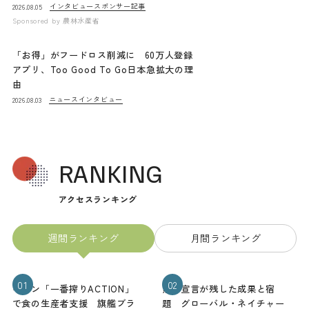
インタビュー
スポンサー記事
2026.08.05
Sponsored by
農林水産省
「お得」がフードロス削減に 60万人登録
アプリ、Too Good To Go日本急拡大の理
由
ニュース
インタビュー
2026.08.03
RANKING
アクセスランキング
週間ランキング
月間ランキング
01
02
キリン「一番搾りACTION」
熊本宣言が残した成果と宿
で食の生産者支援 旗艦ブラ
題 グローバル・ネイチャー