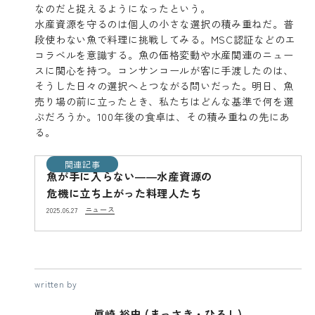
なのだと捉えるようになったという。
水産資源を守るのは個人の小さな選択の積み重ねだ。普
段使わない魚で料理に挑戦してみる。MSC認証などのエ
コラベルを意識する。魚の価格変動や水産関連のニュー
スに関心を持つ。コンサンコールが客に手渡したのは、
そうした日々の選択へとつながる問いだった。明日、魚
売り場の前に立ったとき、私たちはどんな基準で何を選
ぶだろうか。100年後の食卓は、その積み重ねの先にあ
る。
関連記事
魚が手に入らない――水産資源の
危機に立ち上がった料理人たち
ニュース
2025.06.27
written by
眞崎 裕史 (まっさき・ひろし)