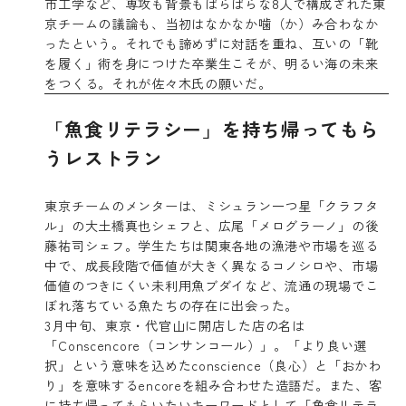
市工学など、専攻も背景もばらばらな8人で構成された東
京チームの議論も、当初はなかなか噛（か）み合わなか
ったという。それでも諦めずに対話を重ね、互いの「靴
を履く」術を身につけた卒業生こそが、明るい海の未来
をつくる。それが佐々木氏の願いだ。
「魚食リテラシー」を持ち帰ってもら
うレストラン
東京チームのメンターは、ミシュラン一つ星「クラフタ
ル」の大土橋真也シェフと、広尾「メログラーノ」の後
藤祐司シェフ。学生たちは関東各地の漁港や市場を巡る
中で、成長段階で価値が大きく異なるコノシロや、市場
価値のつきにくい未利用魚ブダイなど、流通の現場でこ
ぼれ落ちている魚たちの存在に出会った。
3月中旬、東京・代官山に開店した店の名は
「Conscencore（コンサンコール）」。「より良い選
択」という意味を込めたconscience（良心）と「おかわ
り」を意味するencoreを組み合わせた造語だ。また、客
に持ち帰ってもらいたいキーワードとして「魚食リテラ