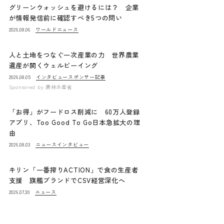
グリーンウォッシュを避けるには？ 企業
が情報発信前に確認すべき5つの問い
ワールドニュース
2026.08.06
人と土地をつなぐ一次産業の力 世界農業
遺産が開くウェルビーイング
インタビュー
スポンサー記事
2026.08.05
Sponsored by
農林水産省
「お得」がフードロス削減に 60万人登録
アプリ、Too Good To Go日本急拡大の理
由
ニュース
インタビュー
2026.08.03
キリン「一番搾りACTION」で食の生産者
支援 旗艦ブランドでCSV経営深化へ
ニュース
2026.07.30