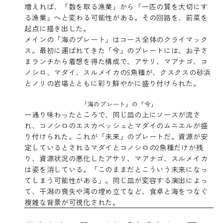
増えれば、「数を取る漁業」から「一匹の質を大切にす
る漁業」へと変わる可能性がある。その回路を、前菜を
起点に描き出した。
メインの「海のプレート」はコース全体のクライマック
ス。最初に運ばれてきた「今」のプレートには、お子さ
まランチから着想を得た構成で、アサリ、マアナゴ、コ
ノシロ、マダイ、スルメイカの5魚種が、クスクスの砂浜
とノリの岩場とともに彩り鮮やかに盛り付けられた。
「海のプレート」の「今」
一通り味わったところで、同じ皿の上にソースが流さ
れ、コノシロのエスカベッシュとマダイのムニエルが盛
り付けられた。これが「未来」のプレートだ。資源が安
定しているとされるマダイとコノシロの2魚種だけが残
り、資源状況の悪化したアサリ、マアナゴ、スルメイカ
は姿を消している。「このままだとこういう未来になっ
てしまう可能性がある」。同じ皿が変容する演出によっ
て、干潟の喪失や湾の埋め立てなど、食卓と海をつなぐ
複雑な背景が可視化された。