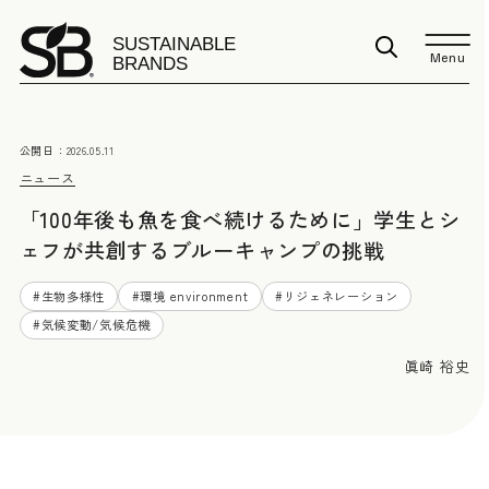
Menu
公開日：
2026.05.11
ニュース
「100年後も魚を食べ続けるために」学生とシ
ェフが共創するブルーキャンプの挑戦
#
生物多様性
#
環境 environment
#
リジェネレーション
#
気候変動/気候危機
眞崎 裕史