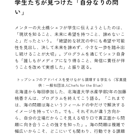
学生たちが見つけた「自分なりの問
い」
メンターの大土橋シェフが学生に伝えようとしたのは、
「現状を知ること、未来に希望を持つこと、諦めないこ
と」だったという。「絶望的な状況の中にも希望や可能
性を見出し、決して未来を諦めず、小さな一歩を踏み出
し続けることが大切」。プログラムを通じてシェフ自身
も「誰しもがメディアになり得ること、発信に責任が伴
うことを改めて実感した」と振り返る。
トップシェフのアドバイスを受けながら調理する学生ら（写真提
供：一般社団法人Chefs for the Blue）
北海道から毎回参加した、北海道大学水産学部2年の加藤
桃香さんは、プログラムを終えてこう語る。「これまで
は、海の問題は海というフィールドの中だけで解決する
イメージを持っていた。でも、それぞれが違う方向か
ら、自分の立場だからこそ見える切り口で真正面から問
題に向き合うことの強さを知った」。海の問題は複雑で
幅広いからこそ、どこにいても関わり、行動できる課題