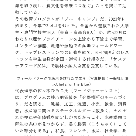
海を取り戻し、食文化を未来につなぐ」ことを掲げて活
動している。
その教育プログラムが「ブルーキャンプ」だ。2023年に
始まり、今年で3回目を迎えた。全国から選抜された大学
生・専門学校生16人（東京・京都各8人）が、約5カ月に
わたり水産サプライチェーンを上流から下流まで学習。
オンライン講座、漁港や漁船での産地フィールドワー
ク、トップレストランでの研修を経て、6日間限定のレス
トランを学生自身が企画・運営する仕組みだ。「サステ
ナアワード2024」で農林水産大臣賞を受賞している。
フィールドワークで漁港を訪れた学生ら（写真提供：一般社団法
人Chefs for the Blue）
代表理事の佐々木ひろこ氏（フードジャーナリスト）
は、プログラムの核心的価値を「分野横断のチームづく
り」だと語る。「漁業、加工、流通、小売、飲食、消費
者。水産物に関わるステークホルダーは数多く、それぞ
れが視点や価値観を固定しがちだからこそ、水産課題は
解決の糸口が見つからず、長く膠着（こうちゃく）して
いた部分もある」。和食、フレンチ、水産、社会学、都