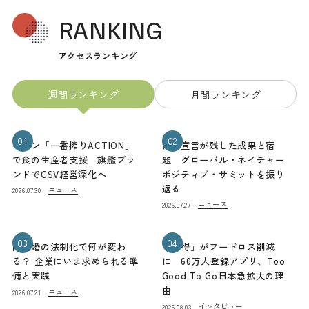
RANKING
アクセスランキング
週間ランキング
月間ランキング
01
02
キリン「一番搾りACTION」
熊本宣言が残した成果と宿
で食の生産者支援 旗艦ブラ
題 グローバル・ネイチャー
ンドでCSV経営深化へ
ポジティブ・サミットを振り
返る
ニュース
2026.07.30
ニュース
2026.07.27
03
04
同性婚の法制化で何が変わ
「お得」がフードロス削減
る？ 企業にいま求められる準
に 60万人登録アプリ、Too
備と実践
Good To Go日本急拡大の理
由
ニュース
2026.07.21
インタビュー
2026.08.03