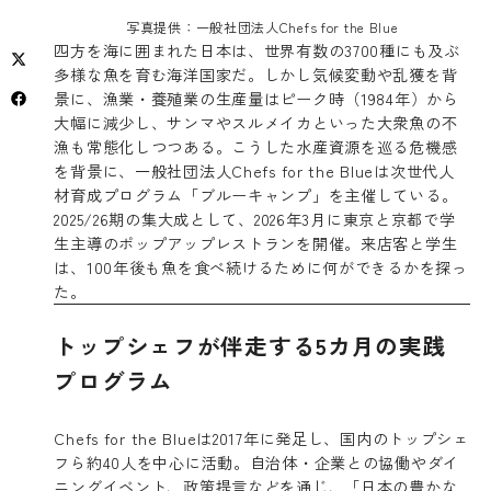
写真提供：一般社団法人Chefs for the Blue
四方を海に囲まれた日本は、世界有数の3700種にも及ぶ
多様な魚を育む海洋国家だ。しかし気候変動や乱獲を背
景に、漁業・養殖業の生産量はピーク時（1984年）から
大幅に減少し、サンマやスルメイカといった大衆魚の不
漁も常態化しつつある。こうした水産資源を巡る危機感
を背景に、一般社団法人Chefs for the Blueは次世代人
材育成プログラム「ブルーキャンプ」を主催している。
2025/26期の集大成として、2026年3月に東京と京都で学
生主導のポップアップレストランを開催。来店客と学生
は、100年後も魚を食べ続けるために何ができるかを探っ
た。
トップシェフが伴走する5カ月の実践
プログラム
Chefs for the Blueは2017年に発足し、国内のトップシェ
フら約40人を中心に活動。自治体・企業との協働やダイ
ニングイベント、政策提言などを通じ、「日本の豊かな