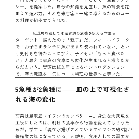
シー」を提案した。自分の知識を見直し、魚の背景を踏
まえて選ぶ力。それを来店客と一緒に考えるためのコー
ス料理が組み立てられた。
紙芝居を通して水産資源の危機を訴える学生ら
ターゲットに据えたのは「親子」だ。フィールドワーク
で「お子さまランチに魚があまり使われていない」とい
う気付きを得たことに加え、子どもが「もっと食べた
い」と思えば家庭の食卓にも変化が生まれると考えたか
らだという。冒頭は紙芝居によるイントロダクション
で、客の意識を一気にコース料理の世界へと導いた。
5魚種が2魚種に――皿の上で可視化さ
れる海の変化
前菜は鳥取産マイワシのカッペリーニ。身近な大衆魚を
主役にしたのは、明日の食卓から行動を変えてもらうた
めだ。学生は「現在水揚げされているマイワシの約8割が
養殖業の餌になっている」と説明。食用としての需要が