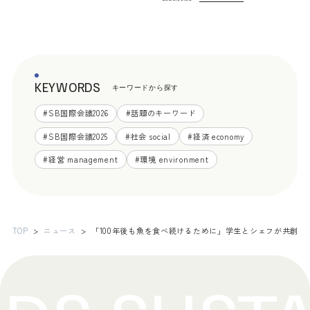
KEYWORDS
キーワードから探す
#
SB国際会議2026
#
話題のキーワード
#
SB国際会議2025
#
社会 social
#
経済 economy
#
経営 management
#
環境 environment
TOP
ニュース
「100年後も魚を食べ続けるために」学生とシェフが共創す