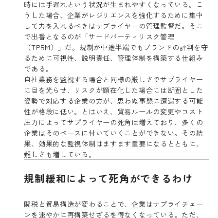
時には手遅れという状況が生まれやすくなっている。こ
うした場合、企業がレジリエンスを強化するために集中
して力を入れるべきはサプライヤーの管理監督だ。そこ
で出番となるのが「サードパーティリスク管理
（TPRM）」だ。規制が中途半端でもブランドの評判を守
るために可視性、説明責任、管理体制を構築する仕組み
である。
自社業務を監視する場合と同様の厳しさでサプライヤー
に目を光らせ、リスクが顕在化した場合には断固とした
姿勢で対応する企業の方が、思わぬ事態に遭遇する可能
性が格段に低い。とはいえ、貿易ルールの変更やコスト
圧力によってサプライヤーの死角は増えており、多くの
企業はそのペースに付いていくことができない。その結
果、効果的な監視体制はますます重要になるとともに、
難しさも増している。
規制緩和によって死角ができるわけ
関税と貿易構造が変わることで、企業はサプライチェー
ンを速やかに再構築せざるを得なくなっている。ただ、