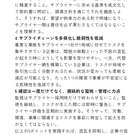
に精査すること。サプライヤーに求める基準を成文化し
て契約書に明記し、調達方針を通じてそれを徹底しよ
う。そうすれば、要望が拘束力のある形で明確になり、
サプライヤー側は責任を必ず果たさなくてはならないこ
とを理解する。
4.サプライチェーンを多様化し脆弱性を低減
重要な業務をサプライヤー1社や1地域に任せてリスクを
集中させている企業は、関税の発動といった不測の混乱
が起きた時にどうしても影響を受けやすい。一方、代替
サプライヤー網を構築している企業は、リスクが地域や
取引先に広く分散されるため、状況が変わっても柔軟な
適応が可能となり、たった1つの障害で事業が不安定にな
る危険性を低減できる。
5.確認は一度だけでなく、継続的な監視・管理に力点
監視はサプライヤー採用時だけで終わらせないこと。監
視を継続し、リスクが生じた際には即時に警告し、サプ
ライヤー評価を定期的に実施する。そうやって、労働、
環境、事業に関連するリスクを事前に特定して拡大を防
がなくてはならない。
以上の5ポイントを実践すれば、混乱を抑制し、企業の信