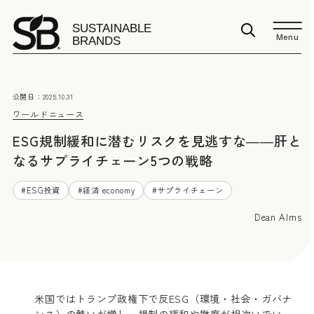
Menu
公開日：
2025.10.31
ワールドニュース
ESG規制緩和に潜むリスクを見逃すな――肝と
なるサプライチェーン5つの戦略
#
ESG投資
#
経済 economy
#
サプライチェーン
Dean Alms
米国ではトランプ政権下で反ESG（環境・社会・ガバナ
ンス）の勢いが増し、規制の緩和や撤廃が相次いでい