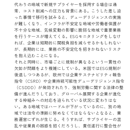
代わりの地域で新規サプライヤーを採用する場合は通
常、コスト削減への圧力も背景にある。こうした差し迫
った事情で移行を試みると、デューデリジェンスの実施
が難しくなり、インフラが不安定な地域や労働者保護が
不十分な地域、気候変動の影響に脆弱な地域で重要業務
を行うケースが増えてくる。ESGモニタリングをしなけ
れば、企業は短期的に関税負担を減らせるかもしれない
が、長期的には、業務の不安定化を招きかねないリスク
を抱え込むことになる。
それと同時に、市場ごとに規制が異なるという一貫性の
欠如が問題をより複雑にしている。米国ではESG規制が
後退しつつあるが、欧州では企業サステナビリティ報告
指令（CSRD）や企業持続可能性デューデリジェンス指令
（CSDDD）が発効されたり、強制労働に関する法律の整
備が進んだりしており、グローバル展開する企業が進化
する枠組みへの対応を迫られている状況に変わりはな
い。ある地域ではハードルが下がっているのに、別の地
域では法令の準拠に努めなくてはならないとなると、業
務運営にずれが生じる。そうすれば、サプライヤーの混
乱や従業員の困惑を招くだろうし、責任遂行に整合性が