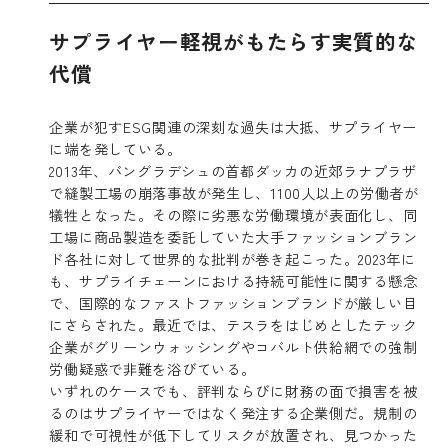
サプライヤー軽視がもたらす実質的な
代償
企業が犯すESG関連の深刻な過失は大抵、サプライヤー
に端を発している。
2013年、バングラデシュの首都ダッカの近郊ラナプラザ
で縫製工場の崩落事故が発生し、1100人以上の労働者が
犠牲となった。その際に劣悪な労働環境が表面化し、同
工場に商品製造を委託していた大手ファッションブラン
ド各社に対して世界的な批判が巻き起こった。2023年に
も、サプライチェーンにおける持続可能性に関する懸念
で、国際的なファストファッションブランドが厳しい目
にさらされた。最近では、テスラをはじめとしたテック
企業がグリーンウォッシングやコバルト供給網での強制
労働疑惑で非難を浴びている。
いずれのケースでも、評判ならびに財務の面で損害を被
るのはサプライヤーではなく発注する企業側だ。規制の
緩和で可視性が低下してリスクが放置され、見つかった