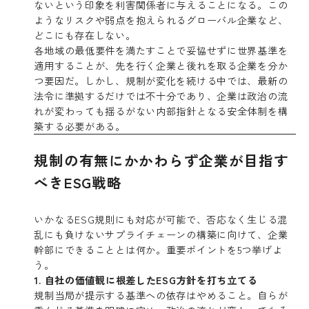
ないという印象を利害関係者に与えることになる。この
ようなリスクや弱点を抱えられるグローバル企業など、
どこにも存在しない。
各地域の最低要件を満たすことで妥協せずに世界基準を
適用することが、先を行く企業と後れを取る企業を分か
つ要因だ。しかし、規制が変化を続ける中では、最新の
法令に準拠するだけでは不十分であり、企業は政治の流
れが変わっても揺るがない内部指針となる安全体制を構
築する必要がある。
規制の有無にかかわらず企業が目指す
べきESG戦略
いかなるESG規則にも対応が可能で、否応なく生じる混
乱にも負けないサプライチェーンの構築に向けて、企業
幹部にできることとは何か。重要ポイントを5つ挙げよ
う。
1. 自社の価値観に根差したESG方針を打ち立てる
規制当局が提示する基準への依存はやめること。自らが