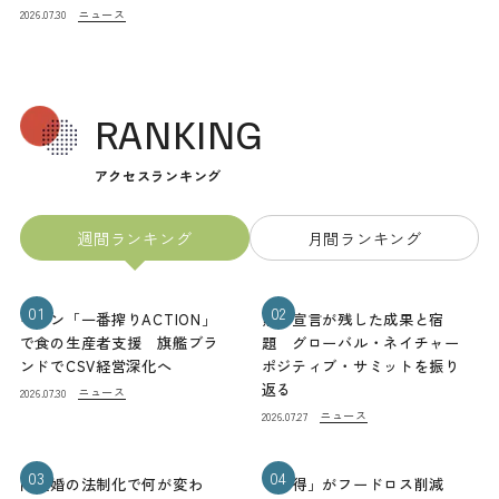
ニュース
2026.07.30
RANKING
アクセスランキング
週間ランキング
月間ランキング
01
02
キリン「一番搾りACTION」
熊本宣言が残した成果と宿
で食の生産者支援 旗艦ブラ
題 グローバル・ネイチャー
ンドでCSV経営深化へ
ポジティブ・サミットを振り
返る
ニュース
2026.07.30
ニュース
2026.07.27
03
04
同性婚の法制化で何が変わ
「お得」がフードロス削減