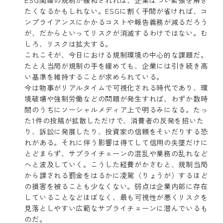
たくなるかもしれない。ESGに割く手間が省ければ、コ
ンプライアンスにかかるコストや報告義務が減るだろう
が、だからといってリスクが消滅するわけではない。む
しろ、リスクは拡大する。
これこそが、今日における規制環境の中心的な課題だ。
たとえ当局が規制の手を緩めても、企業には引き続き高
い基準を維持することが求められている。
今は物事がリアルタイムで可視化される時代であり、環
境破壊や強制労働などの問題が発生すれば、わずか数時
間のうちにソーシャルメディア上で明るみになる。たっ
た1件の投稿が拡散しただけで、消費者の反発を招いた
り、訴訟に発展したり、投資家の信頼をそいだりする恐
れがある。それに伴う影響は得てして信用の失墜だけに
とどまらず、サプライチェーンの混乱や業務の乱れなど
へと波及していく。こうした経費がかさむと、規制当局
から課される罰金をはるかに凌駕（りょうが）するほど
の損害を被ることも少なくない。弱点は企業内部に存在
していることなどほぼなく、最も可視性が悪くリスクを
見落としやすい広範なサプライチェーンに潜んでいるも
のだ。