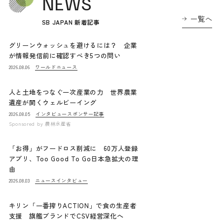
NEWS
一覧へ
SB JAPAN 新着記事
グリーンウォッシュを避けるには？ 企業
が情報発信前に確認すべき5つの問い
ワールドニュース
2026.08.06
人と土地をつなぐ一次産業の力 世界農業
遺産が開くウェルビーイング
インタビュー
スポンサー記事
2026.08.05
Sponsored by
農林水産省
「お得」がフードロス削減に 60万人登録
アプリ、Too Good To Go日本急拡大の理
由
ニュース
インタビュー
2026.08.03
キリン「一番搾りACTION」で食の生産者
支援 旗艦ブランドでCSV経営深化へ