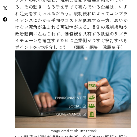
る。その動きにもろ手を挙げて喜んでいる企業は、いず
れ足元をすくわれるだろう。規制緩和によってコンプラ
イアンスにかかる手間やコストが低減する一方、思いが
けない死角が生まれる可能性がある。目先の規制緩和や
政治動向に左右されず、価値観を共有する鉄壁のサプラ
イチェーンを確立するために企業側が今すぐ検討すべき
ポイントを5つ紹介しよう。（翻訳・編集＝遠藤康子）
Image credit: shutterstock
ESG関連の規制が緩和されれば、企業はつい緊張を解き