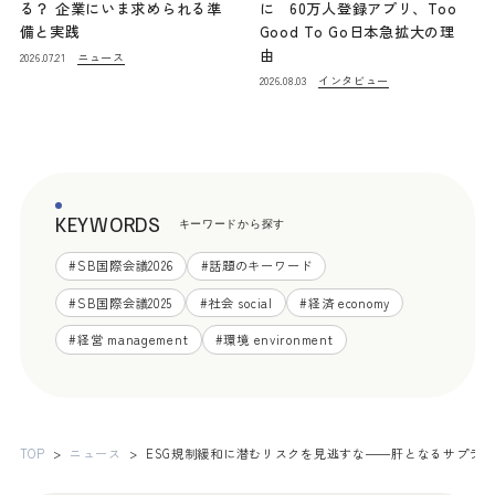
る？ 企業にいま求められる準
に 60万人登録アプリ、Too
備と実践
Good To Go日本急拡大の理
由
ニュース
2026.07.21
インタビュー
2026.08.03
KEYWORDS
キーワードから探す
#
SB国際会議2026
#
話題のキーワード
#
SB国際会議2025
#
社会 social
#
経済 economy
#
経営 management
#
環境 environment
TOP
ニュース
ESG規制緩和に潜むリスクを見逃すな――肝となるサプライ