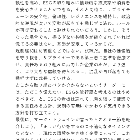
頼性を高め、ESGの取り組みに懐疑的な投資家や消費者
を安心させることができる。それと同時に、サプライチ
ェーンの安全性、倫理性、レジリエンスを維持し、政治
的な逆風が吹いて変動が起きても動じずに済む。ルール
が再び変わることは避けられないだろう。しかし、そう
なった場合でも、揺るぎない枠組みが確立されていれば
慌てる必要はない。基盤が安定しているからだ。
規制緩和は防御壁などではない。試練だ。自社の価値観
を守り抜き、サプライヤーである第三者に基準を徹底さ
せ、責任ある取り組みに尽力した企業のみが、より強
く、より大きな信頼を得られるし、混乱が再び起きても
動揺せずに成長していける。
どこから取り組むべきか分からないというリーダーに
は、ただこう伝えたい。ESGを流行語と考えるのはやめ
るべきだ、と。ESGの看板は忘れて、胸を張って擁護で
きる責任ある方針、規制の有無にかかわらず支持できる
方針を打ち立てよう。
最後に、マーク・トウェインが言ったとされる一節を紹
介しよう。「正しい行いをするのに不適切なタイミング
などない」。現代の環境を生き抜く企業にとって、これ
は単なるアドバイスではない。企業を持続可能に導く唯