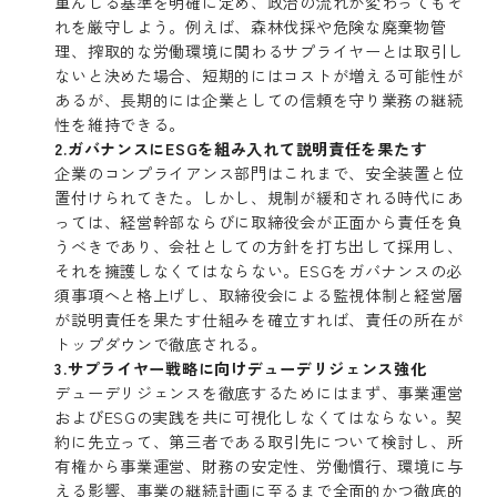
重んじる基準を明確に定め、政治の流れが変わってもそ
れを厳守しよう。例えば、森林伐採や危険な廃棄物管
理、搾取的な労働環境に関わるサプライヤーとは取引し
ないと決めた場合、短期的にはコストが増える可能性が
あるが、長期的には企業としての信頼を守り業務の継続
性を維持できる。
2.ガバナンスにESGを組み入れて説明責任を果たす
企業のコンプライアンス部門はこれまで、安全装置と位
置付けられてきた。しかし、規制が緩和される時代にあ
っては、経営幹部ならびに取締役会が正面から責任を負
うべきであり、会社としての方針を打ち出して採用し、
それを擁護しなくてはならない。ESGをガバナンスの必
須事項へと格上げし、取締役会による監視体制と経営層
が説明責任を果たす仕組みを確立すれば、責任の所在が
トップダウンで徹底される。
3.サプライヤー戦略に向けデューデリジェンス強化
デューデリジェンスを徹底するためにはまず、事業運営
およびESGの実践を共に可視化しなくてはならない。契
約に先立って、第三者である取引先について検討し、所
有権から事業運営、財務の安定性、労働慣行、環境に与
える影響、事業の継続計画に至るまで全面的かつ徹底的