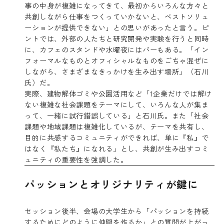
事の中身が複雑になってきて、最初からいろんな方々と
共創しながら仕事をつくっていかないと、ベストソリュ
ーションが提供できない」との思いがあったと言う。ピ
ントでは、外部の人たちと研究開発や実験を行うと同時
に、カフェのスタンドや水曜夜にはバーもある。「イン
フォーマルなものとオフィシャルなものをごちゃ混ぜに
しながら、さまざまなきっかけを生み出す場所」（石川
氏）だ。
実際、建物解体ゴミや公園活用など「1企業だけでは解け
ない複雑な社会課題をテーマにして、いろんな人が集ま
って、一緒に試行錯誤している」と石川氏。また「社会
課題や地域課題は複雑化しているが、テーマを共有し、
目的に共感するコミュニティができれば、単に『私』で
はなく『私たち』になれる」とし、共創が生み出すコミ
ュニティの重要性を強調した。
パッションとオリジナリティが鍵に
セッション後半、会場の大学生から「パッションを持続
するためにどのように仲間を作るか」との質問が上がっ