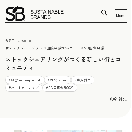
Menu
公開日：
2025.06.18
サステナブル・ブランド国際会議2025
ニュース
SB国際会議
ストックシェアリングがつくる新しい街とコ
ミュニティ
#
経営 management
#
社会 social
#
地方創生
#
パートナーシップ
#
SB国際会議2025
眞崎 裕史