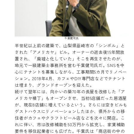
千葉健司氏
半世紀以上前の建築で、山梨県韮崎市の「シンボル」と
された「アメリカヤ」ビル。オーナーの逝去後15年間放
置され、「廃墟と化していた」そこを再生させたのが、
地元で一級建築士事務所を営む千葉健司氏だ。SNSを中
心にテナントを募集しながら、工事期間5カ月でリノベー
ション。2018年4月、カフェやDIY専門店などでテナント
は埋まり、グランドオープンを迎えた。
続けて翌年には、向かいの築70年の長屋を改修した「ア
メリカヤ横丁」もオープンさせ、当初5店舗だった居酒屋
が、現在8店舗に増えているという。さらには空きビルも
ゲストハウスにリノベーションしたほか、県外からの移
住者がカフェやクラフトビール店などを次々に開店。こ
れに伴い、市は改修補助を50万円から拡充し、家賃補助
要件を移住起業者にも広げた。千葉氏は「商店街の中の