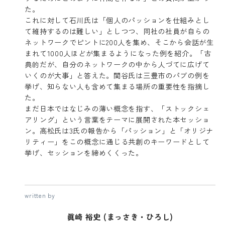
た。
これに対して石川氏は「個人のパッションを仕組みとし
て維持するのは難しい」としつつ、同社の社員が自らの
ネットワークでピントに200人を集め、そこから会話が生
まれて1000人ほどが集まるようになった例を紹介。「古
典的だが、自分のネットワークの中から人づてに広げて
いくのが大事」と答えた。関谷氏は三豊市のパブの例を
挙げ、知らない人も含めて集まる場所の重要性を指摘し
た。
まだ日本ではなじみの薄い概念を指す、「ストックシェ
アリング」という言葉をテーマに展開された本セッショ
ン。高松氏は3氏の報告から「パッション」と「オリジナ
リティー」をこの概念に通じる共創のキーワードとして
挙げ、セッションを締めくくった。
written by
眞崎 裕史 (まっさき・ひろし)