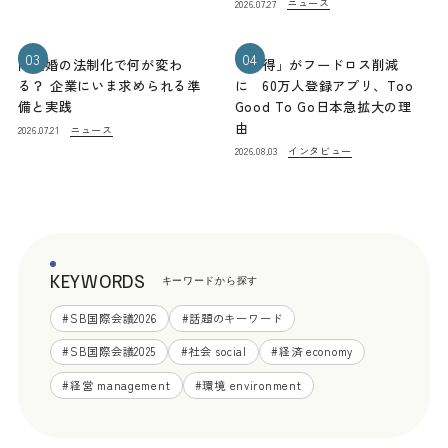
ニュース
2026.07.27
03
04
同性婚の法制化で何が変わ
「お得」がフードロス削減
る？ 企業にいま求められる準
に 60万人登録アプリ、Too
備と実践
Good To Go日本急拡大の理
由
ニュース
2026.07.21
インタビュー
2026.08.03
KEYWORDS
キーワードから探す
#
SB国際会議2026
#
話題のキーワード
#
SB国際会議2025
#
社会 social
#
経済 economy
#
経営 management
#
環境 environment