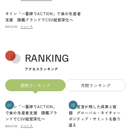
キリン「一番搾りACTION」で食の生産者
支援 旗艦ブランドでCSV経営深化へ
ニュース
2026.07.30
RANKING
アクセスランキング
週間ランキング
月間ランキング
01
02
キリン「一番搾りACTION」
熊本宣言が残した成果と宿
で食の生産者支援 旗艦ブラ
題 グローバル・ネイチャー
ンドでCSV経営深化へ
ポジティブ・サミットを振り
返る
ニュース
2026.07.30