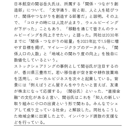
日本航空の関谷岳久氏は、所属する「関係・つながり創
造部」について、「文字通り、街と街、人と人を結びつ
け、関係やつながりを創造する部署だ」と説明。その上
で、「コロナの時には人流が止まり、ウェルビーイング
が下がった」こともあり、「移動を通じて皆さんのウェ
ルビーイングを向上させたい」と語った。同社は2030年
までに「関係・つながりの総量」を2023年比で1.5倍に増
やす目標を掲げ、マイレージクラブのデータから、「関
係人口の人数」と「地域との関わり度の向上」を独自に
数値化しているという。
ストックシェアリングの事例として関谷氏が注目するの
が、香川県三豊市だ。若い移住者が空き家や耕作放棄地
を活用し、ローカルビジネスを次々と起業している。背
景には「例えばうどん屋さんをやりたいと言えば、友達
が株主になって応援する」（関谷氏）といった、“直接金
融”の文化があると言い、関谷氏はこれを「知人の新しい
取り組みに小口の出資という形で関わる。みんなでシェ
アして成り立っている社会」と解説した。同社もこうし
た地域企業に出資した上で、インバウンド誘致の支援な
どを行っている。