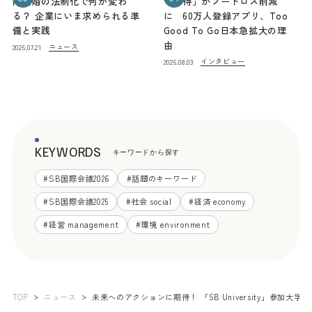
同性婚の法制化で何が変わ
「お得」がフードロス削減
る？ 企業にいま求められる準
に 60万人登録アプリ、Too
備と実践
Good To Go日本急拡大の理
由
ニュース
2026.07.21
インタビュー
2026.08.03
KEYWORDS
キーワードから探す
#
SB国際会議2026
#
話題のキーワード
#
SB国際会議2025
#
社会 social
#
経済 economy
#
経営 management
#
環境 environment
TOP
ニュース
未来へのアクションに期待！ 「SB University」参加大