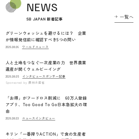
NEWS
一覧へ
SB JAPAN 新着記事
グリーンウォッシュを避けるには？ 企業
が情報発信前に確認すべき5つの問い
ワールドニュース
2026.08.06
人と土地をつなぐ一次産業の力 世界農業
遺産が開くウェルビーイング
インタビュー
スポンサー記事
2026.08.05
Sponsored by
農林水産省
「お得」がフードロス削減に 60万人登録
アプリ、Too Good To Go日本急拡大の理
由
ニュース
インタビュー
2026.08.03
キリン「一番搾りACTION」で食の生産者