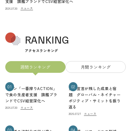
支援 旗艦ブランドでCSV経営深化へ
ニュース
2026.07.30
RANKING
アクセスランキング
週間ランキング
月間ランキング
01
02
キリン「一番搾りACTION」
熊本宣言が残した成果と宿
で食の生産者支援 旗艦ブラ
題 グローバル・ネイチャー
ンドでCSV経営深化へ
ポジティブ・サミットを振り
返る
ニュース
2026.07.30
ニュース
2026.07.27
03
04