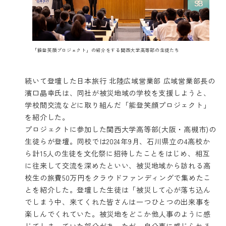
「能登笑顔プロジェクト」の紹介をする関西大学高等部の生徒たち
続いて登壇した日本旅行 北陸広域営業部 広域営業部長の
濱口晶幸氏は、同社が被災地域の学校を支援しようと、
学校間交流などに取り組んだ「能登笑顔プロジェクト」
を紹介した。
プロジェクトに参加した関西大学高等部(大阪・高槻市)の
生徒らが登壇。同校では2024年9月、石川県立の4高校か
ら計15人の生徒を文化祭に招待したことをはじめ、相互
に往来して交流を深めたといい、被災地域から訪れる高
校生の旅費50万円をクラウドファンディングで集めたこ
とを紹介した。登壇した生徒は「被災して心が落ち込ん
でしまう中、来てくれた皆さんは一つひとつの出来事を
楽しんでくれていた。被災地をどこか他人事のように感
じてしまっていた部分があったが、自分事に感じられる