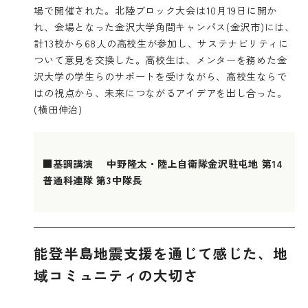
場で開催された。北陸ブロック大会は10月19日に開か
れ、会場となった金沢大学角間キャンパス(金沢市)には、
計13校から68人の高校生が参加し、サステナビリティに
ついて意見を交換した。高校生は、メンターを務めた金
沢大学の学生らのサポートを受けながら、高校生ならで
はの視点から、未来につながるアイデアを出し合った。
(横田伸治)
■基調講演 中野隆太・陸上自衛隊金沢駐屯地 第14
普通科連隊 第3中隊長
能登半島地震支援を通じて感じた、地
域コミュニティの大切さ