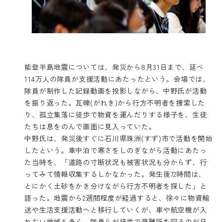
能登半島地震については、発災から8月31日まで、延べ
114万人の隊員が支援活動にあたったという。会場では、
隊員が制作した記録動画を投影しながら、中野氏が活動
を振り返った。瓦礫(がれき)から行方不明者を捜索した
り、孤立集落に徒歩で物資を運んだりする様子を、生徒
たちは息をのんで画面に見入っていた。
中野氏は、発災後すぐに石川県珠洲(すず)市で活動を開始
したという。車中泊で寒さをしのぎながら活動にあたっ
た当時を、「道路の寸断状況も被害状況も分からず、行
ってみて情報収集するしかなかった。発生後72時間は、
とにかく土砂をかき分けながら行方不明者を探した」と
語った。地震から2週間程度が経過すると、徐々に物資輸
送や生活支援活動へと移行していくが、車や航空機が入
れない地域も多く、隊員らが徒歩で避難所を回るのが日