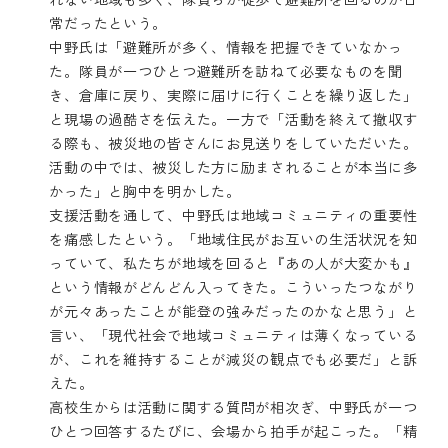
常だったという。
中野氏は「避難所が多く、情報を把握できていなかっ
た。隊員が一つひとつ避難所を訪ねて必要なものを聞
き、倉庫に戻り、実際に届けに行くことを繰り返した」
と現場の過酷さを伝えた。一方で「活動を終えて撤収す
る際も、被災地の皆さんにお見送りをしていただいた。
活動の中では、被災した方に励まされることが本当に多
かった」と胸中を明かした。
支援活動を通して、中野氏は地域コミュニティの重要性
を痛感したという。「地域住民がお互いの生活状況を知
っていて、私たちが地域を回ると『あの人が大変かも』
という情報がどんどん入ってきた。こういったつながり
が元々あったことが能登の強みだったのかなと思う」と
言い、「現代社会で地域コミュニティは薄くなっている
が、これを維持することが減災の観点でも必要だ」と訴
えた。
高校生からは活動に関する質問が相次ぎ、中野氏が一つ
ひとつ回答するたびに、会場から拍手が起こった。「精