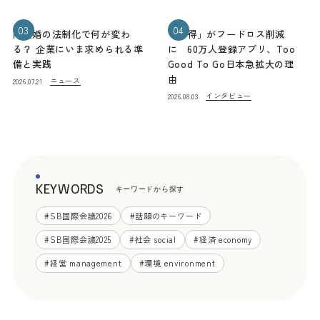
03
04
同性婚の法制化で何が変わ
「お得」がフードロス削減
る？ 企業にいま求められる準
に 60万人登録アプリ、Too
備と実践
Good To Go日本急拡大の理
由
ニュース
2026.07.21
インタビュー
2026.08.03
KEYWORDS
キーワードから探す
#
SB国際会議2026
#
話題のキーワード
#
SB国際会議2025
#
社会 social
#
経済 economy
#
経営 management
#
環境 environment