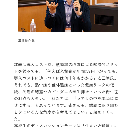
三浦俊介氏
課題は導入コストだ。熱効率の改善による経済的メリッ
トを鑑みても、「例えば光熱費が年間2万円下がっても、
導入コストに追いつくには何十年もかかる」と三浦氏。
それでも、熱中症や低体温症といった健康リスクの低
減、冬期の結露やカビ・ダニの発生抑止といった衛生面
の利点も大きい。「私たちは、『窓で世の中を本当に幸
せにする』と思っています。皆さんも、課題に取り組む
ときにいろんな角度から考えてほしい」と締めくくっ
た。
高校生のディスカッションテーマは「住まいと環境」。