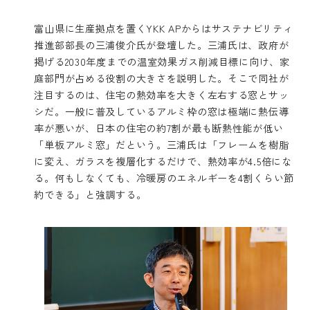
富山県に生産拠点を置くYKK APからはサステナビリティ
推進部部長の三浦俊介氏が登壇した。三浦氏は、政府が
掲げる2030年度までの温室効果ガス削減目標に向け、家
庭部門が占める役割の大きさを説明した。そこで同社が
注目するのは、住宅の熱効率を大きく左右する窓とサッ
シだ。一般に普及しているアルミ枠の窓は極端に熱伝導
率が悪いが、日本の住宅の約7割が最も断熱性能が低い
「単板アルミ窓」だという。三浦氏は「フレームを樹脂
に変え、ガラスを複層化するだけで、熱効率が4.5倍にな
る。何もしなくても、冷暖房のエネルギーを4割くらい節
約できる」と強調する。