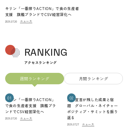
キリン「一番搾りACTION」で食の生産者
支援 旗艦ブランドでCSV経営深化へ
ニュース
2026.07.30
RANKING
アクセスランキング
週間ランキング
月間ランキング
01
02
キリン「一番搾りACTION」
熊本宣言が残した成果と宿
で食の生産者支援 旗艦ブラ
題 グローバル・ネイチャー
ンドでCSV経営深化へ
ポジティブ・サミットを振り
返る
ニュース
2026.07.30
ニュース
2026.07.27