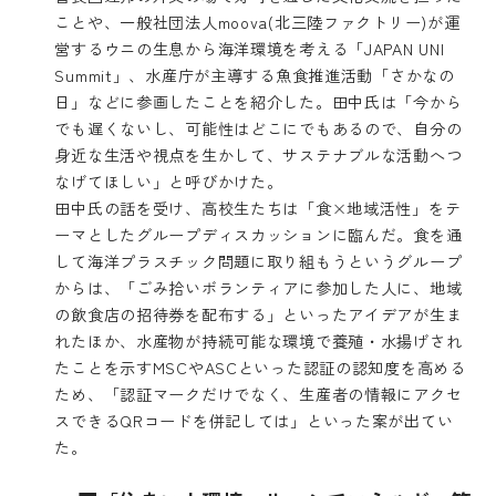
ことや、一般社団法人moova(北三陸ファクトリー)が運
営するウニの生息から海洋環境を考える「JAPAN UNI
Summit」、水産庁が主導する魚食推進活動「さかなの
日」などに参画したことを紹介した。田中氏は「今から
でも遅くないし、可能性はどこにでもあるので、自分の
身近な生活や視点を生かして、サステナブルな活動へつ
なげてほしい」と呼びかけた。
田中氏の話を受け、高校生たちは「食×地域活性」をテ
ーマとしたグループディスカッションに臨んだ。食を通
して海洋プラスチック問題に取り組もうというグループ
からは、「ごみ拾いボランティアに参加した人に、地域
の飲食店の招待券を配布する」といったアイデアが生ま
れたほか、水産物が持続可能な環境で養殖・水揚げされ
たことを示すMSCやASCといった認証の認知度を高める
ため、「認証マークだけでなく、生産者の情報にアクセ
スできるQRコードを併記しては」といった案が出てい
た。