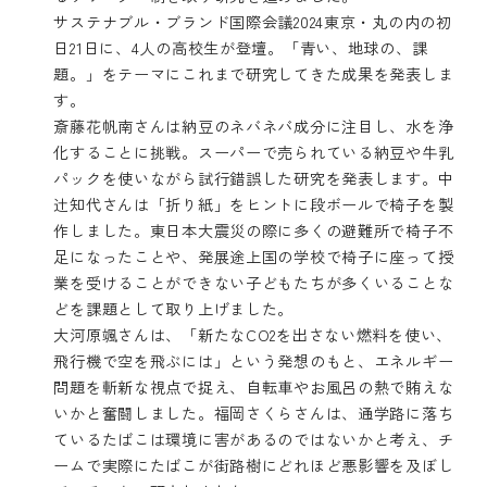
サステナブル・ブランド国際会議2024東京・丸の内の初
日21日に、4人の高校生が登壇。「青い、地球の、課
題。」をテーマにこれまで研究してきた成果を発表しま
す。
斎藤花帆南さんは納豆のネバネバ成分に注目し、水を浄
化することに挑戦。スーパーで売られている納豆や牛乳
パックを使いながら試行錯誤した研究を発表します。中
辻知代さんは「折り紙」をヒントに段ボールで椅子を製
作しました。東日本大震災の際に多くの避難所で椅子不
足になったことや、発展途上国の学校で椅子に座って授
業を受けることができない子どもたちが多くいることな
どを課題として取り上げました。
大河原颯さんは、「新たなCO2を出さない燃料を使い、
飛行機で空を飛ぶには」という発想のもと、エネルギー
問題を斬新な視点で捉え、自転車やお風呂の熱で賄えな
いかと奮闘しました。福岡さくらさんは、通学路に落ち
ているたばこは環境に害があるのではないかと考え、チ
ームで実際にたばこが街路樹にどれほど悪影響を及ぼし