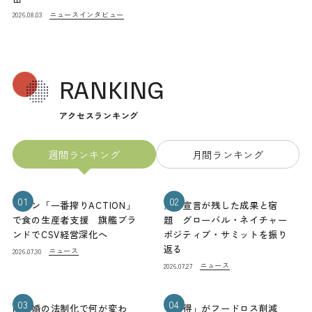
ニュース
インタビュー
2026.08.03
RANKING
アクセスランキング
週間ランキング
月間ランキング
01
02
キリン「一番搾りACTION」
熊本宣言が残した成果と宿
で食の生産者支援 旗艦ブラ
題 グローバル・ネイチャー
ンドでCSV経営深化へ
ポジティブ・サミットを振り
返る
ニュース
2026.07.30
ニュース
2026.07.27
03
04
同性婚の法制化で何が変わ
「お得」がフードロス削減