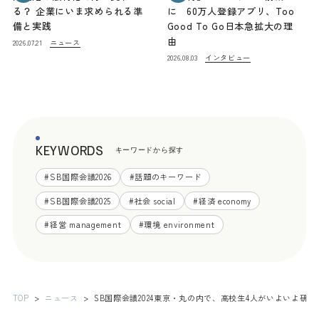
る？ 企業にいま求められる準
に 60万人登録アプリ、Too
備と実践
Good To Go日本急拡大の理
由
ニュース
2026.07.21
インタビュー
2026.08.03
KEYWORDS
キーワードから探す
#
SB国際会議2026
#
話題のキーワード
#
SB国際会議2025
#
社会 social
#
経済 economy
#
経営 management
#
環境 environment
TOP
ニュース
SB国際会議2024東京・丸の内で、高校生4人がいよいよ研