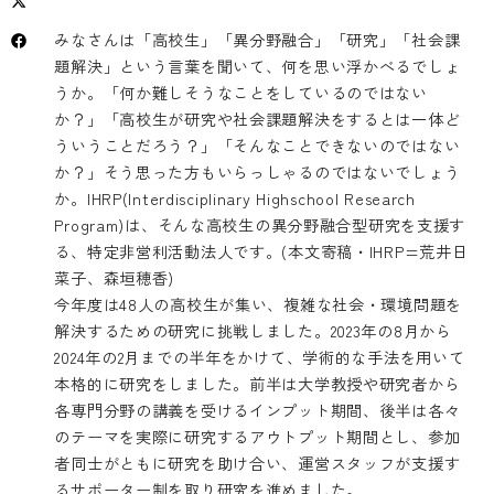
みなさんは「高校生」「異分野融合」「研究」「社会課
題解決」という言葉を聞いて、何を思い浮かべるでしょ
うか。「何か難しそうなことをしているのではない
か？」「高校生が研究や社会課題解決をするとは一体ど
ういうことだろう？」「そんなことできないのではない
か？」そう思った方もいらっしゃるのではないでしょう
か。IHRP(Interdisciplinary Highschool Research
Program)は、そんな高校生の異分野融合型研究を支援す
る、特定非営利活動法人です。(本文寄稿・IHRP=荒井日
菜子、森垣穂香)
今年度は48人の高校生が集い、複雑な社会・環境問題を
解決するための研究に挑戦しました。2023年の8月から
2024年の2月までの半年をかけて、学術的な手法を用いて
本格的に研究をしました。前半は大学教授や研究者から
各専門分野の講義を受けるインプット期間、後半は各々
のテーマを実際に研究するアウトプット期間とし、参加
者同士がともに研究を助け合い、運営スタッフが支援す
るサポーター制を取り研究を進めました。