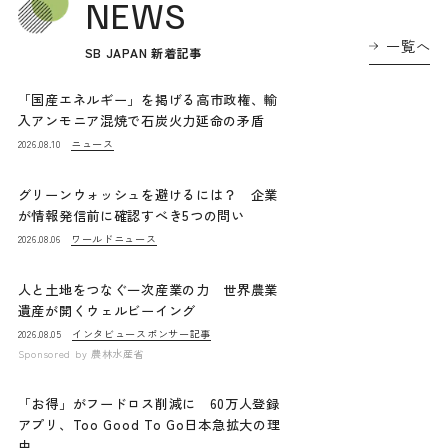
NEWS
一覧へ
SB JAPAN 新着記事
「国産エネルギー」を掲げる高市政権、輸
入アンモニア混焼で石炭火力延命の矛盾
ニュース
2026.08.10
グリーンウォッシュを避けるには？ 企業
が情報発信前に確認すべき5つの問い
ワールドニュース
2026.08.06
人と土地をつなぐ一次産業の力 世界農業
遺産が開くウェルビーイング
インタビュー
スポンサー記事
2026.08.05
Sponsored by
農林水産省
「お得」がフードロス削減に 60万人登録
アプリ、Too Good To Go日本急拡大の理
由