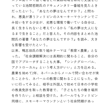
っている池間哲朗氏のドキュメンタリー番組を見たとき
だったという。「あなたの夢はなんですか？」と問わ
れ、悪臭が漂うフィリピンのスモーキーマウンテンでご
み拾いをする少女が、劣悪な環境で働いている自分は、
長く生きられないと考えているから「私の夢は大人にな
るまで生きること」だと答えた。その内容をまとめた池
間氏の著書『あなたの夢はなんですか？』を読み、大き
な影響を受けたという。
以来、鴨志田氏の取り組みテーマは「教育×農業」とな
った。「社会課題解決には長期的に関わること、自分の
国でアプローチすることも大事。『シンクグローバル、
アクトローカル』という考え方がいい」と力を込める。
農業を始めて2年、ネパールからメールで問い合わせが来
たことから、ネパールの教育に関わることになった。会
いに行ってみると、相手は外国人で初めて日本の小学校
の教員免許を取った教育者で、「子どもたちの働き場所
を作りたい」と相談を受けた。ネパールでもフィリピン
同様に、スモーキーマウンテンという社会問題があっ