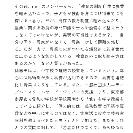
その後、nestのメンバーから、「教育の制度自体に農業
を組み込むことで、子どもが技術を身につけ将来的にも
稼げると思う。だが、既存の教育制度に組み込んだり、
農業に関する教員の専門知識や土地や設備など整えたり
しなくてはいけないが、実現の可能性はあるか？」「自
分の周りに農家がいなくて、農業に対して距離を感じ
る。だが一方で、農業に火がついたら爆発的に若者世代
に広がるような気がしている。教育以外に取り組み方は
あるのか？」などと質問があった。
鴨志田氏は、小学校で堆肥の授業をしているという。都
心には馬術部が多く馬糞が活用できるので、馬糞を堆肥
化し野菜づくりをしている。また、一般社団法人エディ
ブル・スクールヤード・ジャパンの支援により、東京都
多摩市立愛和小学校が学校菜園から「食」を学ぶ授業を
していると紹介し、「個人的には、義務教育は国語や算
数などを中心にするのではなく、実生活に役立つ技術家
庭科を教えるべきだと思う」と付け加えた。またもうひ
とつの質問に対して、「若者だけでなくて、あらゆる世