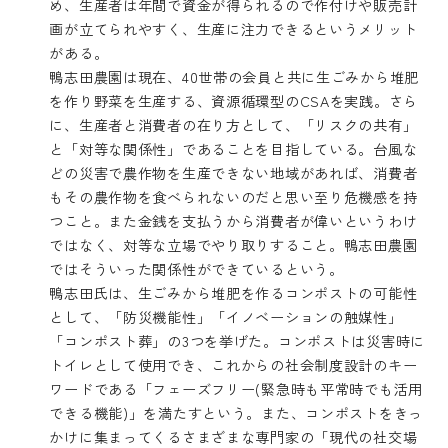
め、生産者は年間で資金が得られるので作付けや販売計
画が立てられやすく、生産に注力できるというメリット
がある。
鴨志田農園は現在、40世帯の会員と共に生ごみから堆肥
を作り野菜を生産する、資源循環型のCSAを実践。さら
に、生産者と消費者の在り方として、「リスクの共有」
と「対等な関係性」であることを目指している。台風な
どの災害で農作物を生産できない地域があれば、消費者
もその農作物を食べられないのだと思い至り危機感を持
つこと。また金銭を支払うから消費者が偉いというわけ
ではなく、対等な立場でやり取りすること。鴨志田農園
ではそういった関係性ができているという。
鴨志田氏は、生ごみから堆肥を作るコンポストの可能性
として、「防災機能性」「イノベーションの触媒性」
「コンポスト葬」の3つを挙げた。コンポストは災害時に
トイレとして使用でき、これからの社会制度設計のキー
ワードである「フェーズフリー(緊急時も平常時でも活用
できる機能)」を満たすという。また、コンポストをきっ
かけに集まってくるさまざまな専門家の「現代の社交場