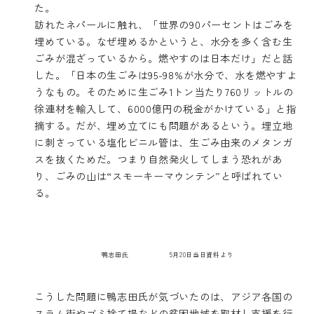
た。
訪れたネパールに触れ、「世界の90パーセントはごみを
埋めている。なぜ埋めるかというと、水分を多く含む生
ごみが混ざっているから。燃やすのは日本だけ」だと話
した。「日本の生ごみは95-98%が水分で、水を燃やすよ
うなもの。そのために生ごみ1トン当たり760リットルの
徐連材を輸入して、6000億円の税金がかけている」と指
摘する。だが、埋め立てにも問題があるという。埋立地
に刺さっている塩化ビニル管は、生ごみ由来のメタンガ
スを抜くためだ。つまり自然発火してしまう恐れがあ
り、ごみの山は“スモーキーマウンテン”と呼ばれてい
る。
鴨志田氏
5月20日当日資料より
こうした問題に鴨志田氏が気づいたのは、アジア各国の
スラム街やゴミ捨て場などの貧困地域を取材し支援を行