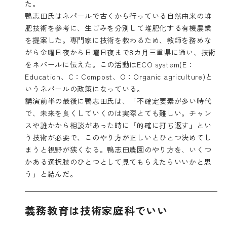
た。
鴨志田氏はネパールで古くから行っている自然由来の堆
肥技術を参考に、生ごみを分別して堆肥化する有機農業
を提案した。専門家に技術を教わるため、教師を務めな
がら金曜日夜から日曜日夜まで8カ月三重県に通い、技術
をネパールに伝えた。この活動はECO system(E：
Education、C：Compost、O：Organic agriculture)と
いうネパールの政策になっている。
講演前半の最後に鴨志田氏は、「不確定要素が多い時代
で、未来を良くしていくのは実際とても難しい。チャン
スや誰かから相談があった時に『的確に打ち返す』とい
う技術が必要で、このやり方が正しいとひとつ決めてし
まうと視野が狭くなる。鴨志田農園のやり方を、いくつ
かある選択肢のひとつとして見てもらえたらいいかと思
う」と結んだ。
義務教育は技術家庭科でいい