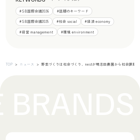
#
SB国際会議2026
#
話題のキーワード
#
SB国際会議2025
#
社会 social
#
経済 economy
#
経営 management
#
環境 environment
TOP
ニュース
野菜づくりは社会づくり、nestが鴨志田農園から社会課題の