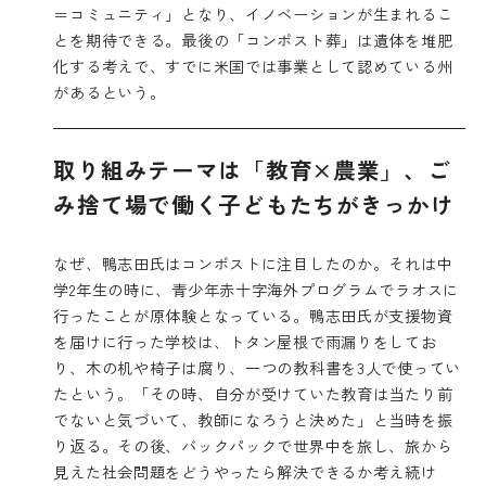
＝コミュニティ」となり、イノベーションが生まれるこ
とを期待できる。最後の「コンポスト葬」は遺体を堆肥
化する考えで、すでに米国では事業として認めている州
があるという。
取り組みテーマは「教育×農業」、ご
み捨て場で働く子どもたちがきっかけ
なぜ、鴨志田氏はコンポストに注目したのか。それは中
学2年生の時に、青少年赤十字海外プログラムでラオスに
行ったことが原体験となっている。鴨志田氏が支援物資
を届けに行った学校は、トタン屋根で雨漏りをしてお
り、木の机や椅子は腐り、一つの教科書を3人で使ってい
たという。「その時、自分が受けていた教育は当たり前
でないと気づいて、教師になろうと決めた」と当時を振
り返る。その後、バックパックで世界中を旅し、旅から
見えた社会問題をどうやったら解決できるか考え続け