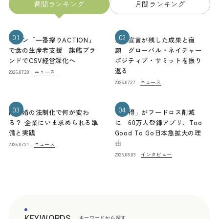
週間ランキング
月間ランキング
01
02
キリン「一番搾りACTION」
熊本宣言が残した成果と宿
で食の生産者支援 旗艦ブラ
題 グローバル・ネイチャー
ンドでCSV経営深化へ
ポジティブ・サミットを振り
返る
ニュース
2026.07.30
ニュース
2026.07.27
03
04
同性婚の法制化で何が変わ
「お得」がフードロス削減
る？ 企業にいま求められる準
に 60万人登録アプリ、Too
備と実践
Good To Go日本急拡大の理
由
ニュース
2026.07.21
インタビュー
2026.08.03
KEYWORDS
キーワードから探す