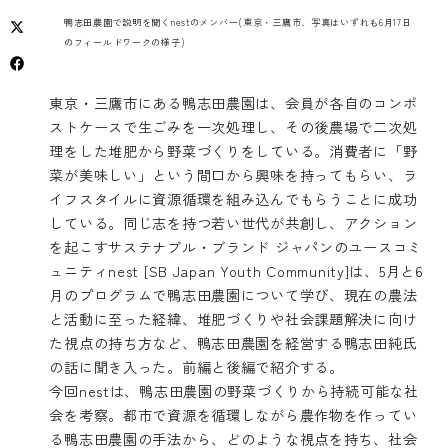
鴨志田農園で説明を聞くnestのメンバー(東京・三鷹市、写真はいずれも6月17日
のフィールドワークの様子)
東京・三鷹市にある鴨志田農園は、会員が各自のコンポ
ストケースで生ごみを一次処理し、その後農場で二次処
理をした堆肥から野菜づくりをしている。消費者に「野
菜が美味しい」という間口から興味を持ってもらい、ラ
イフスタイルに資源循環を組み込んでもらうことに成功
している。同じ志を持つ若い世代が共創し、アクション
を起こすサステナブル・ブランド ジャパンのユースコミ
ュニティnest [SB Japan Youth Community]は、5月と6
月のプログラムで鴨志田農園について学び、現在の農法
と活動に至った経緯、堆肥づくりや社会課題解決に向け
た視点の持ち方など、鴨志田農園を経営する鴨志田純氏
の話に聞き入った。前編と後編で紹介する。
今回nestは、鴨志田農園の野菜づくりから持続可能な社
会を考察。都市で資源を循環しながら農作物を作ってい
る鴨志田農園の手法から、どのような視点を持ち、社会