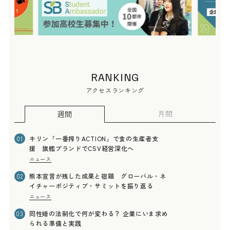
RANKING
アクセスランキング
月間
週間
キリン「一番搾りACTION」で食の生産者支
01
援 旗艦ブランドでCSV経営深化へ
ニュース
熊本宣言が残した成果と宿題 グローバル・ネ
02
イチャーポジティブ・サミットを振り返る
ニュース
同性婚の法制化で何が変わる？ 企業にいま求め
03
られる準備と実践