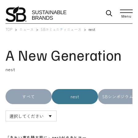
Menu
TOP
ニュース
SBコミュニティニュース
nest
A New Generation
nest
すべて
nest
SBシンポジウム
「きれい事を勝ち筋に」nestがタキヒヨー