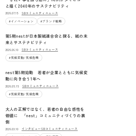
と描く2040年のサステナビリティ
SBコミュニティニュース
2026.07.15
#
イノベーション
#
ブランド戦略
第5期nestが日本製紙連合会と探る、紙の未
来とサステナビリティ
SBコミュニティニュース
2026.06.10
#
気候変動/気候危機
nest第5期始動 若者が企業とともに気候変
動に向き合う1年へ
SBコミュニティニュース
2026.05.15
#
気候変動/気候危機
大人の正解ではなく、若者の自由な感性を
価値に 「nest」コミュニティづくりの裏
側
インタビュー
SBコミュニティニュース
2026.03.10