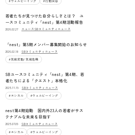
#
ウェルビーイング
#
行動変容
若者たちが見つけた自分らしさとは？ ユ
ースコミュニティ「nest」第4期活動報告
ニュース
SBコミュニティニュース
2026.02.27
「nest」第5期メンバー募集開始のお知らせ
SBコミュニティニュース
2026.02.18
#
気候変動/気候危機
SBユースコミュニティ「nest」第4期、若
者たちによる「クエスト」本格化
SBコミュニティニュース
2025.11.19
#
エシカル
#
ウェルビーイング
nest第4期始動 国内外23人の若者がサス
テナブルな未来を目指す
SBコミュニティニュース
2025.07.09
#
エシカル
#
ウェルビーイング