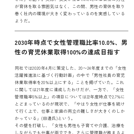
が育休を取る雰囲気はなく、この間、男性の育休を取り
巻く社内の環境が大きく変わっているのを実感している
ようだ。
2030年時点で女性管理職比率10.0%、男
性の育児休業取得100%の達成目指す
同社では2020年4月に策定した、20〜24年度までの「女性
活躍推進法に基づく行動計画」の中で「男性社員の育児
休業取得率を20%以上にする」ことを掲げていた。これ
に関しては21年度に達成したわけだが、一方で、「女性
管理職率5%以上」の項目については22年度時点で2.7%に
とどまっているのが現状で、「やはり女性が仕事を続け
て行く上で、仕事と家庭の両立の難しさが大きくのしか
かっている」(田邊氏)という。
その壁を打破し、「女性も男性も子育てや介護、治療を
しながらでも仕事が両立でき、さらに管理職が務まるよ