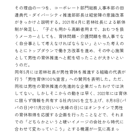
その理由の一つを、コーポレート部門総務人事本部の田
邊典代・ダイバーシティ推進部部長は経営陣の意識改革
がきっかけと説明する。2021年4月に若林社長による新体
制が発足し、「子ども用から高齢者用まで、おむつを扱
うメーカーとしても、育休問題・介護問題を他人事でな
く自分事として考えなければならない」といった考えの
もとにトップダウンで働き方改革を進め、その中心施策
として男性の育休推進へと舵を切ったことが大きいとい
うのだ。
同年5月には若林社長が男性育休を推進する組織の代表が
行う「
男性育休100%宣言
」への賛同を表明した。ただ、
同社は男性の育休推進の先進的な企業だったわけでは決
してない。しかしそこからの動きは早く、2022年には育休
に限らず情報を共有する社内SNSを立ち上げ、8月8日(パ
パの日)や11月22日(いい夫婦の日)にはオンラインで男性
の育休取得を応援する企画を行ったことなどで、それま
での「どちらかというと硬いイメージの会社から時代に
合わせて変わっていこう」とする機運が一気に高まっ