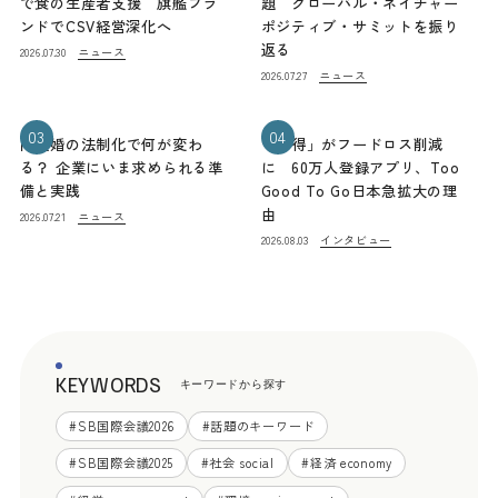
で食の生産者支援 旗艦ブラ
題 グローバル・ネイチャー
ンドでCSV経営深化へ
ポジティブ・サミットを振り
返る
ニュース
2026.07.30
ニュース
2026.07.27
03
04
同性婚の法制化で何が変わ
「お得」がフードロス削減
る？ 企業にいま求められる準
に 60万人登録アプリ、Too
備と実践
Good To Go日本急拡大の理
由
ニュース
2026.07.21
インタビュー
2026.08.03
KEYWORDS
キーワードから探す
#
SB国際会議2026
#
話題のキーワード
#
SB国際会議2025
#
社会 social
#
経済 economy