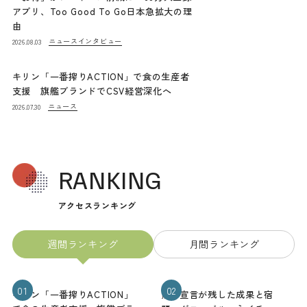
アプリ、Too Good To Go日本急拡大の理
由
ニュース
インタビュー
2026.08.03
キリン「一番搾りACTION」で食の生産者
支援 旗艦ブランドでCSV経営深化へ
ニュース
2026.07.30
RANKING
アクセスランキング
週間ランキング
月間ランキング
01
02
キリン「一番搾りACTION」
熊本宣言が残した成果と宿