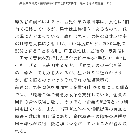
男女別の育児休業取得率の推移(厚生労働省「雇用均等基本調査」より)
厚労省の調べによると、育児休業の取得率は、女性は8割
台で推移しているが、男性は上昇傾向にあるものの、低
水準にとどまっている。政府は先月、男性の育休取得率
の目標を大幅に引き上げ、2025年度に50%、2030年度に
85%とすることを表明。岸田総理は、産後の一定期間に
「男女で育休を取得した場合の給付率を“手取り10割”に
引き上げる」と表明するなど、『異次元の少子化対策』
の一環としても力を入れるが、狙い通りに進むかどう
か、鍵を握るのはやはりそれぞれの職場環境だ。
前述の、男性育休を推進する企業141社を対象にした調査
では、「職場全体で働き方改革を実施している」企業の
男性の育休取得日数は、そうでない企業の約2倍という結
果も出ている。また、当事者以外への情報提供の有無と
取得日数は相関関係にあり、育休取得への職場の理解や
風土醸成が取得日数増加につながっていることが読み取
れる。