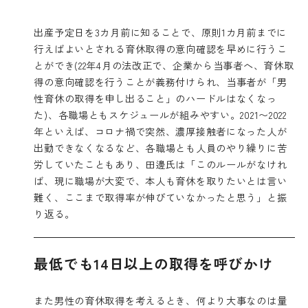
出産予定日を3カ月前に知ることで、原則1カ月前までに
行えばよいとされる育休取得の意向確認を早めに行うこ
とができ(22年4月の法改正で、企業から当事者へ、育休取
得の意向確認を行うことが義務付けられ、当事者が「男
性育休の取得を申し出ること」のハードルはなくなっ
た)、各職場ともスケジュールが組みやすい。2021〜2022
年といえば、コロナ禍で突然、濃厚接触者になった人が
出勤できなくなるなど、各職場とも人員のやり繰りに苦
労していたこともあり、田邊氏は「このルールがなけれ
ば、現に職場が大変で、本人も育休を取りたいとは言い
難く、ここまで取得率が伸びていなかったと思う」と振
り返る。
最低でも14日以上の取得を呼びかけ
また男性の育休取得を考えるとき、何より大事なのは量