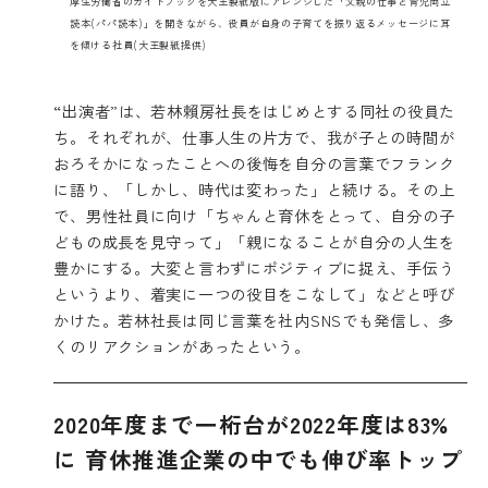
厚生労働省のガイドブックを大王製紙版にアレンジした「父親の仕事と育児両立
読本(パパ読本)」を開きながら、役員が自身の子育てを振り返るメッセージに耳
を傾ける社員(大王製紙提供)
“出演者”は、若林賴房社長をはじめとする同社の役員た
ち。それぞれが、仕事人生の片方で、我が子との時間が
おろそかになったことへの後悔を自分の言葉でフランク
に語り、「しかし、時代は変わった」と続ける。その上
で、男性社員に向け「ちゃんと育休をとって、自分の子
どもの成長を見守って」「親になることが自分の人生を
豊かにする。大変と言わずにポジティブに捉え、手伝う
というより、着実に一つの役目をこなして」などと呼び
かけた。若林社長は同じ言葉を社内SNSでも発信し、多
くのリアクションがあったという。
2020年度まで一桁台が2022年度は83%
に 育休推進企業の中でも伸び率トップ