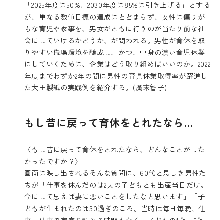
「2025年度に50%、2030年度に85%に引き上げる」とする
が、単なる数値目標の達成にとどまらず、女性に偏りが
ちな育児や家事を、男女がともに行うのが当たり前な社
会にしていけるかどうか、が問われる。男性が育休を取
りやすい職場環境を醸成し、かつ、中身の濃い育児休業
にしていくために、企業はどう取り組めばいいのか。2022
年度までわずか2年の間に男性の育児休業取得率が躍進し
た大王製紙の実践例を紹介する。(廣末智子)
もし昔に戻って育休をとれたなら…
〈もし昔に戻って育休をとれたなら、どんなことがした
かったですか？〉
画面に映し出されるそんな質問に、60代と思しき男性た
ちが「仕事を休んだのは2人の子どもとも出産当日だけ。
今にして思えば妻に悪いことをしたなと思います」「子
どもが生まれたのは30過ぎのころ。当時は毎日毎晩、仕
事、仕事で家庭を顧みる時間もなく、子どもの1歳、2歳