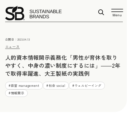
Menu
公開日：
2023.04.13
ニュース
人的資本情報開示義務化「男性が育休を取り
やすく、中身の濃い制度にするには」――2年
で取得率躍進、大王製紙の実践例
#
経営 management
#
社会 social
#
ウェルビーイング
#
情報開示