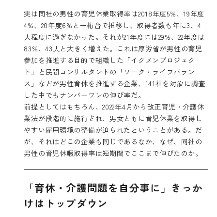
実は同社の男性の育児休業取得率は2018年度5%、19年度
4%、20年度6%と一桁台で推移し、取得者数も年に3、4
人程度に過ぎなかった。それが21年度には29%、22年度は
83%、43人と大きく増えた。これは厚労省が男性の育児
参加を推進する目的で組織した「イクメンプロジェク
ト」と民間コンサルタントの「ワーク・ライフバラン
ス」などが男性育休を推進する企業、
141社を対象に調査
した中でもナンバーワンの伸び率だ。
前提としてはもちろん、2022年4月から改正育児・介護休
業法が段階的に施行され、男女ともに育児休業を取得し
やすい雇用環境の整備が迫られたということがある。だ
が、それはどこの企業も同じであるなか、なぜ、同社の
男性の育児休暇取得率は短期間でここまで伸びたのか。
「育休・介護問題を自分事に」きっか
けはトップダウン