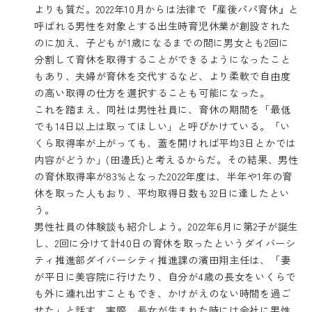
よりも質だ。2022年10月からは法律で『産後パパ育休』と
呼ばれる男性を対象とする出生時育児休業が創設された
のに加え、子どもが1歳になるまでの間に男女とも2回に
分割して育休を取得することができるようになったこと
もあり、夫婦が育休を交代するなど、より柔軟で自由度
の高い取得の仕方を選択することも可能になった。
これを踏まえ、同社は男性社員に、育休の期間を「最低
でも14日以上は取ってほしい」と呼びかけている。「い
くら取得率が上がっても、蓋を開ければ平均3日とかでは
内容がどうか」(田邊氏)と考えるからだ。その結果、男性
の育休取得率が83%となった2022年度は、半年や1年の育
休を取った人もおり、平均取得日数も32日に達したとい
う。
男性社員の体験談も紹介しよう。2022年6月に第2子が誕生
し、2回に分けて計40日の育休を取ったというダイバーシ
ティ推進部ダイバーシティ推進課の濱田翔主任は、「妻
が平日に美容院に行けたり、自分が4歳の長女をいくらで
も外に連れ出すこともでき、かけがえのない時間を過ご
せた」と話す。実際、長女が生まれた時には会社に男性