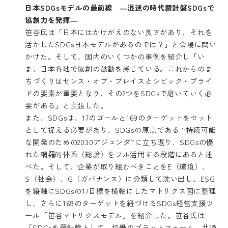
日本SDGsモデルの最前線 ―混迷の時代羅針盤SDGsで
協創力を発揮―
笹谷氏は「日本にはかけがえのない良さがあり、それを
活かしたSDGs日本モデルがあるのでは？」と会場に問い
かけた。そして、国内のいくつかの事例を紹介し「い
ま、日本各地で協創の鼓動を感じている。これからのま
ちづくりはセンス・オブ・プレイスとシビック・プライ
ドの要素が重要となり、その2つをSDGsで磨いていく必
要がある」と主張した。
また、SDGsは、17のゴールと169のターゲットをセット
として捉える必要があり、SDGsの原点である “持続可能
な開発のための2030アジェンダ”に立ち返り、SDGsの優
れた網羅的体系（総論）をフル活用する段階にあると述
べた。そして、企業が取り組むべきことをE（環境）、
S（社会）、G（ガバナンス）に分類して洗い出し、ESG
を縦軸にSDGsの17目標を横軸にしたマトリクス図に整理
し、さらに169のターゲットを紐づけるSDGs経営支援ツ
ール「笹谷マトリクスモデル」を紹介した。笹谷氏は
「SDGsを羅針盤として、協働のプラットフォーム、共通