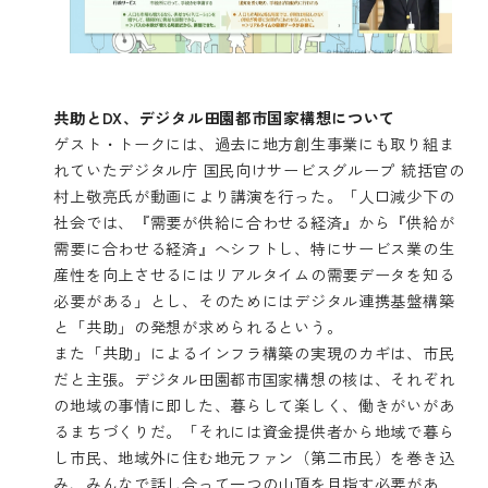
共助とDX、デジタル田園都市国家構想について
ゲスト・トークには、過去に地方創生事業にも取り組ま
れていたデジタル庁 国民向けサービスグループ 統括官の
村上敬亮氏が動画により講演を行った。「人口減少下の
社会では、『需要が供給に合わせる経済』から『供給が
需要に合わせる経済』へシフトし、特にサービス業の生
産性を向上させるにはリアルタイムの需要データを知る
必要がある」とし、そのためにはデジタル連携基盤構築
と「共助」の発想が求められるという。
また「共助」によるインフラ構築の実現のカギは、市民
だと主張。デジタル田園都市国家構想の核は、それぞれ
の地域の事情に即した、暮らして楽しく、働きがいがあ
るまちづくりだ。「それには資金提供者から地域で暮ら
し市民、地域外に住む地元ファン（第二市民）を巻き込
み、みんなで話し合って一つの山頂を目指す必要があ