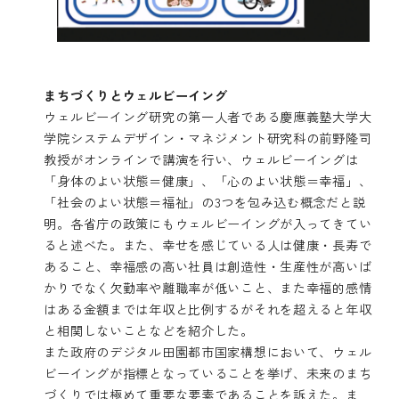
まちづくりとウェルビーイング
ウェルビーイング研究の第一人者である慶應義塾大学大
学院システムデザイン・マネジメント研究科の前野隆司
教授がオンラインで講演を行い、ウェルビーイングは
「身体のよい状態＝健康」、「心のよい状態＝幸福」、
「社会のよい状態＝福祉」の3つを包み込む概念だと説
明。各省庁の政策にもウェルビーイングが入ってきてい
ると述べた。また、幸せを感じている人は健康・長寿で
あること、幸福感の高い社員は創造性・生産性が高いば
かりでなく欠勤率や離職率が低いこと、また幸福的感情
はある金額までは年収と比例するがそれを超えると年収
と相関しないことなどを紹介した。
また政府のデジタル田園都市国家構想において、ウェル
ビーイングが指標となっていることを挙げ、未来のまち
づくりでは極めて重要な要素であることを訴えた。ま