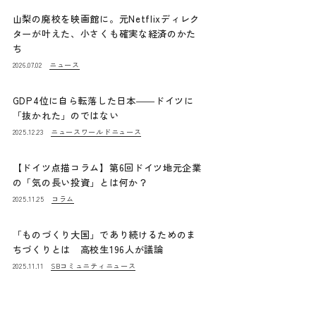
山梨の廃校を映画館に。元Netflixディレク
ターが叶えた、小さくも確実な経済のかた
ち
ニュース
2026.07.02
GDP4位に自ら転落した日本――ドイツに
「抜かれた」のではない
ニュース
ワールドニュース
2025.12.23
【ドイツ点描コラム】第6回ドイツ地元企業
の「気の長い投資」とは何か？
コラム
2025.11.25
「ものづくり大国」であり続けるためのま
ちづくりとは 高校生196人が議論
SBコミュニティニュース
2025.11.11