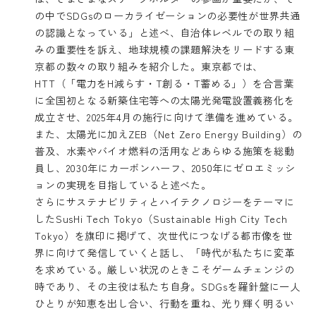
の中でSDGsのローカライゼーションの必要性が世界共通
の認識となっている」と述べ、自治体レベルでの取り組
みの重要性を訴え、地球規模の課題解決をリードする東
京都の数々の取り組みを紹介した。東京都では、
HTT（「電力をH減らす・T創る・T蓄める」）を合言葉
に全国初となる新築住宅等への太陽光発電設置義務化を
成立させ、2025年4月の施行に向けて準備を進めている。
また、太陽光に加えZEB（Net Zero Energy Building）の
普及、水素やバイオ燃料の活用などあらゆる施策を総動
員し、2030年にカーボンハーフ、2050年にゼロエミッシ
ョンの実現を目指していると述べた。
さらにサステナビリティとハイテクノロジーをテーマに
したSusHi Tech Tokyo（Sustainable High City Tech
Tokyo）を旗印に掲げて、次世代につなげる都市像を世
界に向けて発信していくと話し、「時代が私たちに変革
を求めている。厳しい状況のときこそゲームチェンジの
時であり、その主役は私たち自身。SDGsを羅針盤に一人
ひとりが知恵を出し合い、行動を重ね、光り輝く明るい