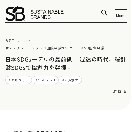
Menu
公開日：
2023.03.24
サステナブル・ブランド国際会議2023
ニュース
SB国際会議
日本SDGsモデルの最前線 －混迷の時代、羅針
盤SDGsで協創力を発揮－
#
まちづくり
#
社会 social
#
地方創生
岩﨑 唱