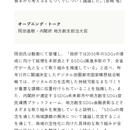
資本から考えるまちづくりについて議論した。(岩﨑 唱)
オープニング・トーク
岡田直樹・内閣府 地方創生担当大臣
岡田氏は動画にて登壇し、「政府では2030年のSDGsの達
成に向けて総理を本部長とするSDGs推進本部の下、全省
庁が一丸となって取り組みを推進している」と述べ、昨
年12月に閣議決定したデジタル田園都市国家構想総合戦
略では、デジタルの力を活用した持続可能なまちづくり
が重要な課題に位置付けられていることを指摘した。ま
た、内閣府が選定するSDGs未来都市や地方創生SDGs官
民連携プラットフォーム、地方創生SDGs金融表彰などさ
まざまな取り組みを実施していると説明し、「SDGsの理
念を通じた地域課題の解決について議論し交流すること
を通じて、地域の活性化に向けた具体的な取り組みが全