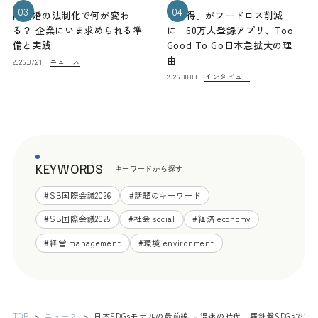
03
04
同性婚の法制化で何が変わ
「お得」がフードロス削減
る？ 企業にいま求められる準
に 60万人登録アプリ、Too
備と実践
Good To Go日本急拡大の理
由
ニュース
2026.07.21
インタビュー
2026.08.03
KEYWORDS
キーワードから探す
#
SB国際会議2026
#
話題のキーワード
#
SB国際会議2025
#
社会 social
#
経済 economy
#
経営 management
#
環境 environment
TOP
ニュース
日本SDGsモデルの最前線 －混迷の時代、羅針盤SDGsで協