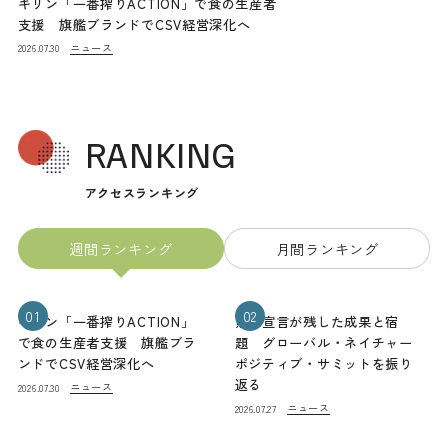
キリン「一番搾りACTION」で食の生産者
支援 旗艦ブランドでCSV経営深化へ
ニュース
2026.07.30
RANKING
アクセスランキング
週間ランキング
月間ランキング
01
02
キリン「一番搾りACTION」
熊本宣言が残した成果と宿
で食の生産者支援 旗艦ブラ
題 グローバル・ネイチャー
ンドでCSV経営深化へ
ポジティブ・サミットを振り
返る
ニュース
2026.07.30
ニュース
2026.07.27