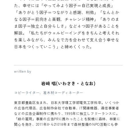
た、幸せには「やってみよう因子＝自己実現と成長」
「ありがとう因子＝つながりと感謝、利他」「なんとか
なる因子＝前向きと楽観、チャレンジ精神」「ありのま
ま因子＝独立と自分らしさ」など４つ因子があることを
解説。「私たちがウェルビーイングをきちんと考えそれ
を楽しみながら、みんなで力を合わせて支え合う幸せな
日本をつくっていこう」と締めくくった。
written by
岩﨑 唱(いわさき・となお)
コピーライター、准木材コーディネーター
東京都豊島区生まれ、日本大学理工学部電気工学科卒。いくつか
の広告代理店、広告制作会社で自動車、IT関連機器、通信事業者
などの広告企画制作に携わり、1995年に独立しフリーランスに。
「緑の雇用」事業の広告PRに携わったことを契機に森林、林業に
関心を抱き、2011年から21018年まで森林整備のNPO活動にも参