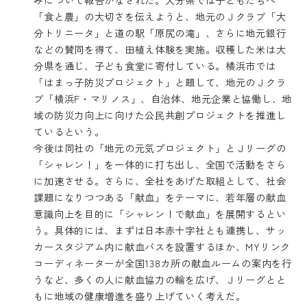
「食と農」の大切さを伝えようと、地元のＪクラブ「大
分トリニータ」と道の駅「原尻の滝」、さらに地元銀行
などの賛同を得て、田植え体験を実施。収穫した米は大
分県を通じ、子ども食堂に寄付している。横浜市では
「はまっ子防災プロジェクト」と題して、地元のＪクラ
ブ「横浜F・マリノス」、自治体、地元企業と協働し、地
域の防災力向上に向けた公民共創プロジェクトを推進し
ているという。
今後は同社の「地元の元気プロジェクト」とＪリーグの
「シャレン！」を一体的に打ち出し、全国で活動をさら
に加速させる。さらに、全社をあげた取組として、社会
課題になりつつある「献血」をテーマに、若年層の献血
意識向上を目的に「シャレン！で献血」を展開するとい
う。具体的には、まずは日本赤十字社とも連携し、サッ
カースタジアム内に献血バスを設置するほか、MYリンク
コーディネーターが全国138カ所の献血ルームの案内を行
うなど、多くの人に献血協力の輪を広げ、Ｊリーグとと
もに地域の健康増進を盛り上げていく考えだ。