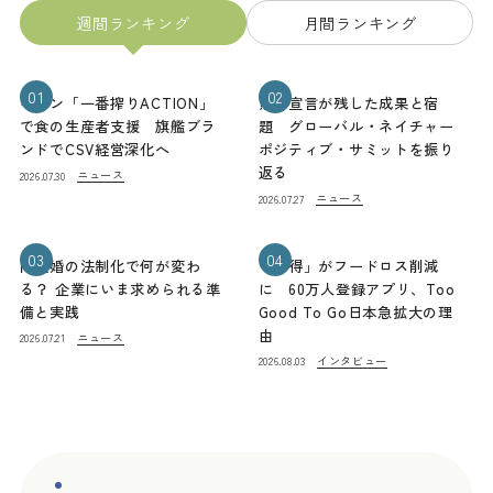
週間ランキング
月間ランキング
01
02
キリン「一番搾りACTION」
熊本宣言が残した成果と宿
で食の生産者支援 旗艦ブラ
題 グローバル・ネイチャー
ンドでCSV経営深化へ
ポジティブ・サミットを振り
返る
ニュース
2026.07.30
ニュース
2026.07.27
03
04
同性婚の法制化で何が変わ
「お得」がフードロス削減
る？ 企業にいま求められる準
に 60万人登録アプリ、Too
備と実践
Good To Go日本急拡大の理
由
ニュース
2026.07.21
インタビュー
2026.08.03