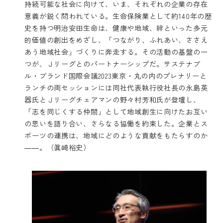
持続可能な社会に向けて、いま、それぞれの企業の存在
意義が鋭く問われている。生命保険業として約140年の歴
史を持つ明治安田生命は、健康や地域、絆といった多元
的価値の創出をめざし、「つながり、ふれあい、ささえ
あう地域社会」づくりに奔走する。その活動の基盤の一
つが、Ｊリーグとのパートナーシップだ。サステナブ
ル・ブランド国際会議2023東京・丸の内のプレナリーと
ランチの両セッションには同社代表執行役社長の永島英
器氏とＪリーグチェアマンの野々村芳和氏が登壇し、
「志を同じくする仲間」として地域創生に向けたお互い
の思いを語り合い、さらなる協働を約束した。企業とス
ポーツの連携は、地域にどのような貢献をもたらすのか
――。（眞崎裕史）