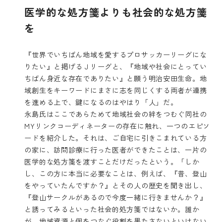
医学的な処方箋よりも社会的な処方箋
を
『世界でいちばん地域を愛するプロサッカーリーグにな
りたい』と掲げるＪリーグと、『地域や社会にとってい
ちばん身近な存在でありたい』と願う明治安田生命。地
域創生をキーワードにまさに志を同じくする両者が連携
を進める上で、鍵になるのはやはり「人」だ。
永島氏はここであらためて地域社会の絆をつむぐ同社の
MYリンクコーディネーターの存在に触れ、一つのエピソ
ードを紹介した。それは、ご自宅に引きこまれている方
の家に、訪問診療に行った医者ができたことは、一片の
医学的な処方箋を渡すことだけだったという。「しか
し、この方に本当に必要なことは、例えば、『昔、登山
をやっていたんですか？』とその人の歴史を聞き出し、
『登山サークルがあるので今度一緒に行きませんか？』
と誘ってみるといった社会的処方箋ではないか。誰か
が、地域資源と個をつなぐ役割を果たさないといけない