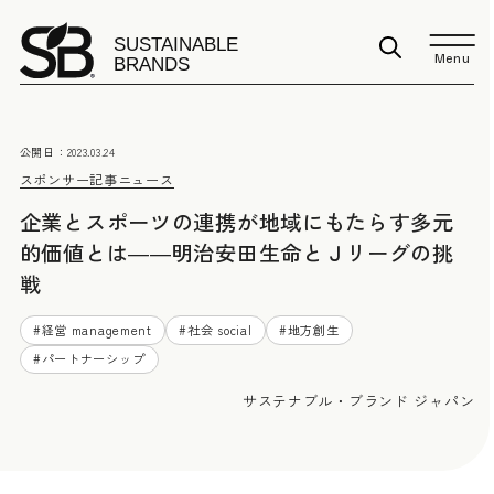
Menu
公開日：
2023.03.24
スポンサー記事
ニュース
企業とスポーツの連携が地域にもたらす多元
的価値とは――明治安田生命とＪリーグの挑
戦
#
経営 management
#
社会 social
#
地方創生
#
パートナーシップ
サステナブル・ブランド ジャパン