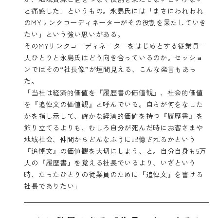
と痛感した」というもの。永島氏には「まさにわれわれ
のMYリンクコーディネーターがその役割を果たしていき
たい」という強い思いがある。
そのMYリンクコーディネーターをはじめとする従業員一
人ひとりと永島氏はどう向き合っているのか。セッショ
ンではその“社長像”が垣間見える、こんな発言もあっ
た。
「当社は経済的価値を『履歴書の価値観』、社会的価値
を『追悼文の価値観』と呼んでいる。自らが何をなした
かを指し示して、確かな経済的価値を持つ『履歴書』を
飾り立てるよりも、むしろ自分が死んだ時にお客さまや
地域社会、仲間からどんなふうに記憶されるかという
『追悼文』の価値観を大切にしよう、と。自分自身も5万
人の『履歴書』を覚える社長でいるより、いざという
時、たったひとりの従業員のために『追悼文』を書ける
社長でありたい」