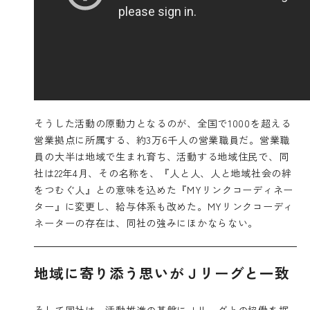
そうした活動の原動力となるのが、全国で1000を超える
営業拠点に所属する、約3万6千人の営業職員だ。営業職
員の大半は地域で生まれ育ち、活動する地域住民で、同
社は22年4月、その名称を、『人と人、人と地域社会の絆
をつむぐ人』との意味を込めた『MYリンクコーディネー
ター』に変更し、給与体系も改めた。MYリンクコーディ
ネーターの存在は、同社の強みにほかならない。
地域に寄り添う思いがＪリーグと一致
そして同社は、活動推進の基盤にＪリーグとの協働を据