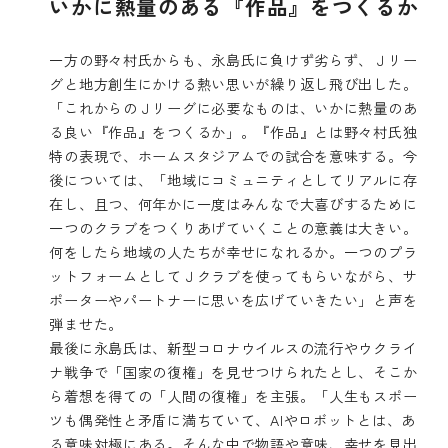
いかに熱量のある『作品』をつくるか
一方の野々村氏からも、永島氏に負けず劣らず、Ｊリー
グと地方創生にかける熱い思いが繰り返し飛び出した。
「これからのＪリーグに必要なものは、いかに熱量のあ
る良い『作品』をつくるか」。『作品』とは野々村氏独
特の表現で、ホームスタジアムでの試合を意味する。今
後については、「地域にコミュニティとしてリアルに存
在し、且つ、何年かに一度はみんなで大喜びするために
一つのクラブをつくりあげていくことの意義は大きい。
何をしたら地域の人たちが幸せになれるか。一つのプラ
ットフォームとしてＪクラブを使ってもらいながら、サ
ポーターやパートナーに思いを広げていきたい」と声を
弾ませた。
最後に永島氏は、新型コロナウイルスの流行やウクライ
ナ戦争で「国家の復権」を見せつけられたとし、そこか
ら着想を得ての「人間の復権」を主張。「人生もスポー
ツも偶発性と矛盾に満ちていて、AIやロボットとは、あ
る意味対極にある。そんな中で物語や意味、幸せを見出