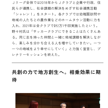
Ｊリーグ全体では2018年からＪクラブと企業や行政、住
民らが連携し、社会課題の解決をめざす社会連携活動
「シャレン！」をスタート。各クラブでは幼稚園訪問や
地域の人たちとの農作業などのホームタウン活動に力を
入れ、2021年は全クラブで計2万1千回実施したという。
野々村氏は「サッカークラブにできることはたくさんあ
る。同じ志を持った仲間と一緒に地域課題を解決しなが
ら、楽しみを分かち合える人を増やしていきたい。一つ
一つの地域をより幸せにしていく」と力強く宣言し、プ
レナリーセッションを終えた。
共創の力で地方創生へ。相乗効果に期
待