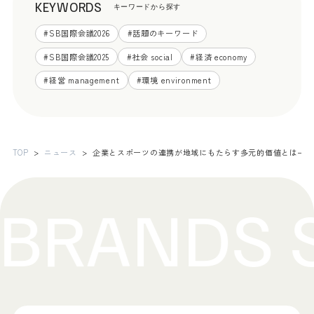
KEYWORDS
キーワードから探す
#
SB国際会議2026
#
話題のキーワード
#
SB国際会議2025
#
社会 social
#
経済 economy
#
経営 management
#
環境 environment
TOP
ニュース
企業とスポーツの連携が地域にもたらす多元的価値とは―