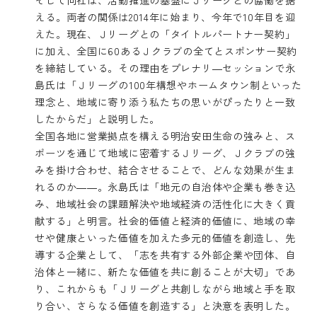
える。両者の関係は2014年に始まり、今年で10年目を迎
えた。現在、Ｊリーグとの「タイトルパートナー契約」
に加え、全国に60あるＪクラブの全てとスポンサー契約
を締結している。その理由をプレナリ―セッションで永
島氏は「Ｊリーグの100年構想やホームタウン制といった
理念と、地域に寄り添う私たちの思いがぴったりと一致
したからだ」と説明した。
全国各地に営業拠点を構える明治安田生命の強みと、ス
ポーツを通じて地域に密着するＪリーグ、Ｊクラブの強
みを掛け合わせ、結合させることで、どんな効果が生ま
れるのか――。永島氏は「地元の自治体や企業も巻き込
み、地域社会の課題解決や地域経済の活性化に大きく貢
献する」と明言。社会的価値と経済的価値に、地域の幸
せや健康といった価値を加えた多元的価値を創造し、先
導する企業として、「志を共有する外部企業や団体、自
治体と一緒に、新たな価値を共に創ることが大切」であ
り、これからも「Ｊリーグと共創しながら地域と手を取
り合い、さらなる価値を創造する」と決意を表明した。