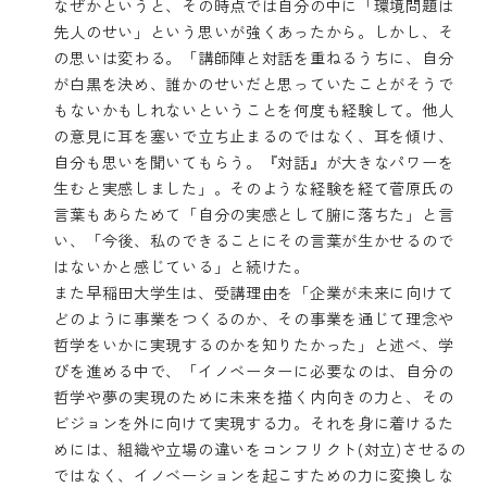
なぜかというと、その時点では自分の中に「環境問題は
先人のせい」という思いが強くあったから。しかし、そ
の思いは変わる。「講師陣と対話を重ねるうちに、自分
が白黒を決め、誰かのせいだと思っていたことがそうで
もないかもしれないということを何度も経験して。他人
の意見に耳を塞いで立ち止まるのではなく、耳を傾け、
自分も思いを聞いてもらう。『対話』が大きなパワーを
生むと実感しました」。そのような経験を経て菅原氏の
言葉もあらためて「自分の実感として腑に落ちた」と言
い、「今後、私のできることにその言葉が生かせるので
はないかと感じている」と続けた。
また早稲田大学生は、受講理由を「企業が未来に向けて
どのように事業をつくるのか、その事業を通じて理念や
哲学をいかに実現するのかを知りたかった」と述べ、学
びを進める中で、「イノベーターに必要なのは、自分の
哲学や夢の実現のために未来を描く内向きの力と、その
ビジョンを外に向けて実現する力。それを身に着けるた
めには、組織や立場の違いをコンフリクト(対立)させるの
ではなく、イノベーションを起こすための力に変換しな