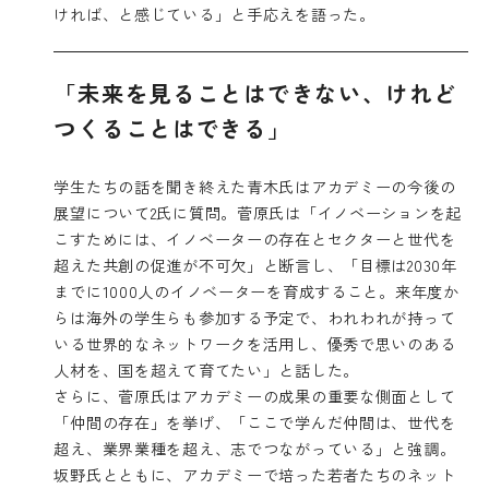
ければ、と感じている」と手応えを語った。
「未来を見ることはできない、けれど
つくることはできる」
学生たちの話を聞き終えた青木氏はアカデミーの今後の
展望について2氏に質問。菅原氏は「イノベーションを起
こすためには、イノベーターの存在とセクターと世代を
超えた共創の促進が不可欠」と断言し、「目標は2030年
までに1000人のイノベーターを育成すること。来年度か
らは海外の学生らも参加する予定で、われわれが持って
いる世界的なネットワークを活用し、優秀で思いのある
人材を、国を超えて育てたい」と話した。
さらに、菅原氏はアカデミーの成果の重要な側面として
「仲間の存在」を挙げ、「ここで学んだ仲間は、世代を
超え、業界業種を超え、志でつながっている」と強調。
坂野氏とともに、アカデミーで培った若者たちのネット