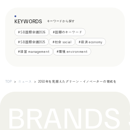
KEYWORDS
キーワードから探す
#
SB国際会議2026
#
話題のキーワード
#
SB国際会議2025
#
社会 social
#
経済 economy
#
経営 management
#
環境 environment
TOP
ニュース
2050年を見据えたグリーン・イノベーターの育成を