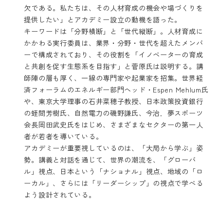
欠である。私たちは、その人材育成の機会や場づくりを
提供したい」とアカデミー設立の動機を語った。
キーワードは「分野横断」と「世代縦断」。人材育成に
かかわる実行委員は、業界・分野・世代を超えたメンバ
ーで構成されており、その役割を「イノベーターの育成
と共創を促す生態系を目指す」と菅原氏は説明する。講
師陣の層も厚く、一線の専門家や起業家を招集。世界経
済フォーラムのエネルギー部門ヘッド・Espen Mehlum氏
や、東京大学理事の石井菜穂子教授、日本政策投資銀行
の蛭間芳樹氏、自然電力の磯野謙氏、今治．夢スポーツ
会長岡田武史氏をはじめ、さまざまなセクターの第一人
者が若者を導いている。
アカデミーが重要視しているのは、「大局から学ぶ」姿
勢。講義と対話を通じて、世界の潮流を、「グローバ
ル」視点、日本という「ナショナル」視点、地域の「ロ
ーカル」、さらには「リーダーシップ」の視点で学べる
よう設計されている。