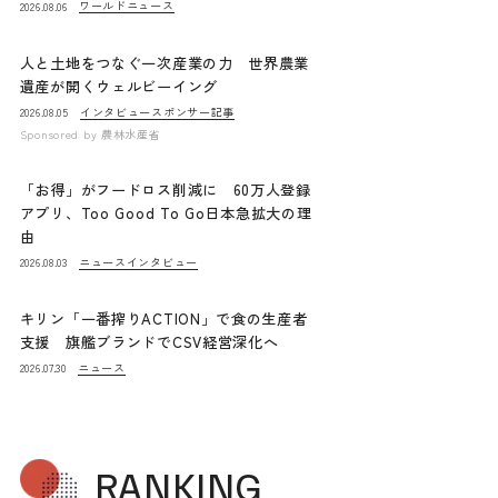
ワールドニュース
2026.08.06
人と土地をつなぐ一次産業の力 世界農業
遺産が開くウェルビーイング
インタビュー
スポンサー記事
2026.08.05
Sponsored by
農林水産省
「お得」がフードロス削減に 60万人登録
アプリ、Too Good To Go日本急拡大の理
由
ニュース
インタビュー
2026.08.03
キリン「一番搾りACTION」で食の生産者
支援 旗艦ブランドでCSV経営深化へ
ニュース
2026.07.30
RANKING