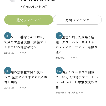
アクセスランキング
週間ランキング
月間ランキング
01
02
キリン「一番搾りACTION」
熊本宣言が残した成果と宿
で食の生産者支援 旗艦ブラ
題 グローバル・ネイチャー
ンドでCSV経営深化へ
ポジティブ・サミットを振り
返る
ニュース
2026.07.30
ニュース
2026.07.27
03
04
同性婚の法制化で何が変わ
「お得」がフードロス削減
る？ 企業にいま求められる準
に 60万人登録アプリ、Too
備と実践
Good To Go日本急拡大の理
由
ニュース
2026.07.21
インタビュー
2026.08.03