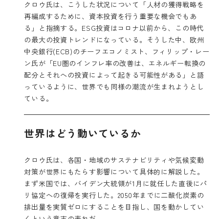
クロウ氏は、こうした状況について「人材の獲得戦略を
再編成するために、資本投資を行う重要な機会でもあ
る」と指摘する。ESG投資はコロナ以前から、この時代
の最大の投資トレンドになっている。そうした中、欧州
中央銀行(ECB)のチーフエコノミスト、フィリップ・レー
ン氏が「EU圏のインフレ率の改善は、エネルギー転換の
配分とそれへの投資によって起きる可能性がある」と語
っているように、世界でも同様の潮流が生まれようとし
ている。
世界はどう動いているか
クロウ氏は、各国・地域のサステナビリティや気候変動
対策が世界にもたらす影響について具体的に解説した。
まず米国では、バイデン大統領が1月に就任した直後にパ
リ協定への復帰を実行した。2050年までに二酸化炭素の
排出量を実質ゼロにすることを目指し、国を動かしてい
くという意志の表れだ。