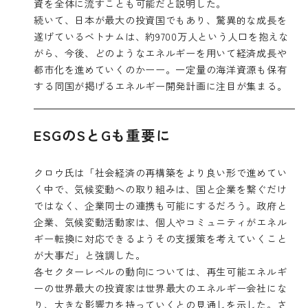
資を全体に流すことも可能だと説明した。
続いて、日本が最大の投資国でもあり、驚異的な成長を
遂げているベトナムは、約9700万人という人口を抱えな
がら、今後、どのようなエネルギーを用いて経済成長や
都市化を進めていくのかーー。一定量の海洋資源も保有
する同国が掲げるエネルギー開発計画に注目が集まる。
ESGのSとGも重要に
クロウ氏は「社会経済の再構築をより良い形で進めてい
く中で、気候変動への取り組みは、国と企業を繋ぐだけ
ではなく、企業同士の連携も可能にするだろう。政府と
企業、気候変動活動家は、個人やコミュニティがエネル
ギー転換に対応できるようその支援策を考えていくこと
が大事だ」と強調した。
各セクターレベルの動向については、再生可能エネルギ
ーの世界最大の投資家は世界最大のエネルギー会社にな
り、大きな影響力を持っていくとの見通しを示した。さ