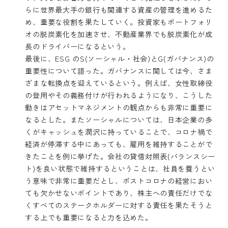
らに世界最大手の銀行も関連する資産の管理を進めるた
め、重要な役割を果たしていく。投資家もポートフォリ
オの脱炭素化を加速させ、不動産業界でも脱炭素化が成
長のドライバーになるという。
最後に、ESG のS(ソーシャル・社会)とG(ガバナンス)の
重要性について語った。ガバナンスに関しては今、さま
ざまな転換点を迎えているという。例えば、女性取締役
の登用やその義務付けが行われるようになり、こうした
動きはアセットマネジメントの観点からも非常に重要に
なるとした。またソーシャルについては、日本企業の多
くがキャッシュを潤沢に持っていることで、コロナ禍で
経済が停滞する中にあっても、雇用を維持することがで
きたことを例に挙げた。会社の貸借対照表(バランスシー
ト)を良い状態で維持するということは、社員を養うとい
う意味で非常に重要だとし、ポストコロナの経営におい
ても欠かせないポイントであり、株主への責任だけでな
くすべてのステークホルダーに対する責任を果たそうと
する上でも重要になると力を込めた。