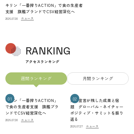
キリン「一番搾りACTION」で食の生産者
支援 旗艦ブランドでCSV経営深化へ
ニュース
2026.07.30
RANKING
アクセスランキング
週間ランキング
月間ランキング
01
02
キリン「一番搾りACTION」
熊本宣言が残した成果と宿
で食の生産者支援 旗艦ブラ
題 グローバル・ネイチャー
ンドでCSV経営深化へ
ポジティブ・サミットを振り
返る
ニュース
2026.07.30
ニュース
2026.07.27