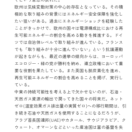
欧州は気候変動対策の中心的存在となっている。その積
極的な取り組みの背景にはエネルギー安全保障を強化し
たい狙いがある。過去にエネルギーショックを経験した
ことがきっかけで、欧州の国々は電源構成比における再
生可能エネルギーの割合を高める動きを推進する。ドイ
ツでは自治体レベルで取り組みが進んでいる。フランス
でも「取り組みが十分に進んでいない」という抗議運動
が起きながらも、最近の選挙の傾向からは、ヨーロッパ
エコロジー・緑の党が勝利を納め、連立政権において重
要な役割を果たしている。また英国も脱炭素化を進め、
再生可能エネルギーの割合を高めることを掲げ、実行し
ている。
中東の持続可能性を考える上で欠かせないのが、石油・
天然ガス資源の輸出で潤ってきた国々の将来だ。ネット
ゼロ(温室効果ガス排出量の実質ゼロ)への移行期間は、引
き続き石油や天然ガスを使用することになるだろうが、
アラブ首長国連邦(UAE)やカタール、サウジアラビア、ク
ウェート、オマーンなどといった産油国は富の基盤を失