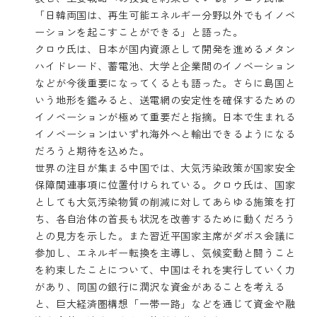
「日韓両国は、再生可能エネルギー分野以外でもイノベ
ーションを起こすことができる」と語った。
クロウ氏は、日本が国内資源として開発を進めるメタン
ハイドレード、蓄電池、大学と企業間のイノベーション
などが今後重要になってくるとも語った。さらに島国と
いう地形を鑑みると、送電網の安定性を確保するための
イノベーションが極めて重要だと指摘。日本で生まれる
イノベーションはいずれ海外へと輸出できるようになる
だろうと期待を込めた。
世界の注目が集まる中国では、大気汚染政策が国家安全
保障関連事項に位置付けられている。クロウ氏は、国家
としても大気汚染物質の削減に対してあらゆる施策を打
ち、各自治体の首長も状況を改善するために動くだろう
との見方を示した。また習近平国家主席がダボス会議に
参加し、エネルギー転換を主導し、気候変動と闘うこと
を約束したことについて、中国はそれを実行していく力
があり、同国の銀行に潤沢な資金があることを考える
と、巨大経済圏構想「一帯一路」などを通じて資金や融