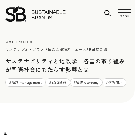
Menu
公開日：
2021.04.23
サステナブル・ブランド国際会議2021
ニュース
SB国際会議
サステナビリティと地政学 各国の取り組み
が国際社会にもたらす影響とは
#
経営 management
#
ESG投資
#
経済 economy
#
情報開示