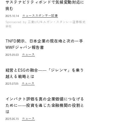
サステナビリティボンドで気候変動対応に
挑む
ニュース
スポンサー記事
2025.10.14
Sponsored by
三菱UFJモルガン・スタンレー証券株式
会社
TNFD開示、日本企業の現在地と次の一手
WWFジャパン報告書
ニュース
2025.09.03
経営とESGの融合――「ジレンマ」を乗り
越える戦略とは
ニュース
2025.07.09
インパクト評価を真の企業価値につなげる
ために――投資を通じた金融機関の役割と
は
ニュース
2025.06.19