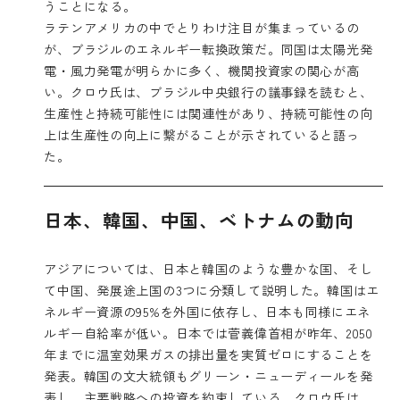
うことになる。
ラテンアメリカの中でとりわけ注目が集まっているの
が、ブラジルのエネルギー転換政策だ。同国は太陽光発
電・風力発電が明らかに多く、機関投資家の関心が高
い。クロウ氏は、ブラジル中央銀行の議事録を読むと、
生産性と持続可能性には関連性があり、持続可能性の向
上は生産性の向上に繋がることが示されていると語っ
た。
日本、韓国、中国、ベトナムの動向
アジアについては、日本と韓国のような豊かな国、そし
て中国、発展途上国の3つに分類して説明した。韓国はエ
ネルギー資源の95%を外国に依存し、日本も同様にエネ
ルギー自給率が低い。日本では菅義偉首相が昨年、2050
年までに温室効果ガスの排出量を実質ゼロにすることを
発表。韓国の文大統領もグリーン・ニューディールを発
表し、主要戦略への投資を約束している。クロウ氏は