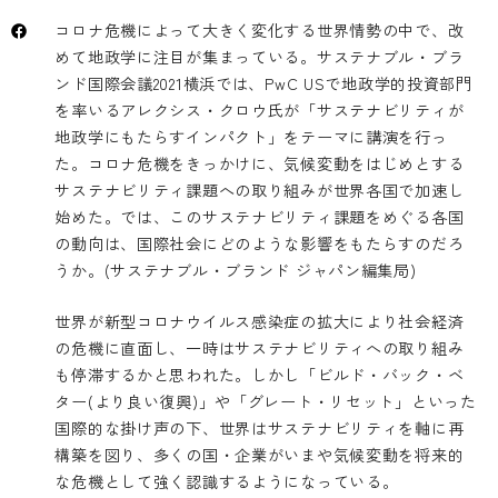
コロナ危機によって大きく変化する世界情勢の中で、改
めて地政学に注目が集まっている。サステナブル・ブラ
ンド国際会議2021横浜では、PwC USで地政学的投資部門
を率いるアレクシス・クロウ氏が「サステナビリティが
地政学にもたらすインパクト」をテーマに講演を行っ
た。コロナ危機をきっかけに、気候変動をはじめとする
サステナビリティ課題への取り組みが世界各国で加速し
始めた。では、このサステナビリティ課題をめぐる各国
の動向は、国際社会にどのような影響をもたらすのだろ
うか。(サステナブル・ブランド ジャパン編集局)
世界が新型コロナウイルス感染症の拡大により社会経済
の危機に直面し、一時はサステナビリティへの取り組み
も停滞するかと思われた。しかし「ビルド・バック・ベ
ター(より良い復興)」や「グレート・リセット」といった
国際的な掛け声の下、世界はサステナビリティを軸に再
構築を図り、多くの国・企業がいまや気候変動を将来的
な危機として強く認識するようになっている。