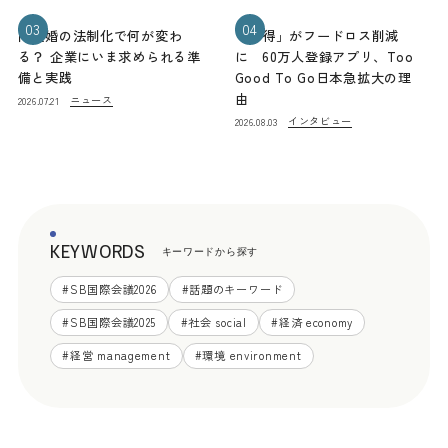
03
04
同性婚の法制化で何が変わ
「お得」がフードロス削減
る？ 企業にいま求められる準
に 60万人登録アプリ、Too
備と実践
Good To Go日本急拡大の理
由
ニュース
2026.07.21
インタビュー
2026.08.03
KEYWORDS
キーワードから探す
#
SB国際会議2026
#
話題のキーワード
#
SB国際会議2025
#
社会 social
#
経済 economy
#
経営 management
#
環境 environment