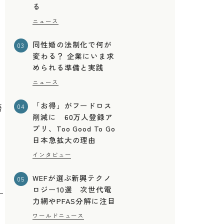
る
ニュース
同性婚の法制化で何が
03
変わる？ 企業にいま求
められる準備と実践
ニュース
「お得」がフードロス
語
04
削減に 60万人登録ア
プリ、Too Good To Go
日本急拡大の理由
インタビュー
WEFが選ぶ新興テクノ
05
ロジー10選 次世代電
力網やPFAS分解に注目
ワールドニュース