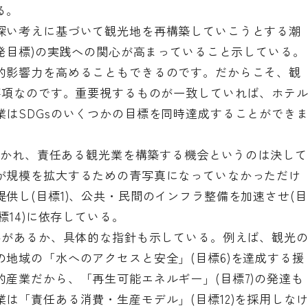
る。
深い考えに基づいて観光地を再構築していこうとする潮
開発目標)の実践への関心が高まっていること示している。
的影響力を高めることもできるのです。だからこそ、観
事項なのです。重要視するものが一致していれば、ホテ
はSDGsのいくつかの目標を同時達成することができ
え抜かれ、責任ある観光業を構築する機会というのは決して
が規模を拡大するための青写真になっていなかっただけ
供し(目標1)、公共・民間のインフラ整備を加速させ(目
標14)に依存している。
要があるか、具体的な指針も示している。例えば、観光
地域の「水へのアクセスと安全」(目標6)を達成する援
産業だから、「再生可能エネルギー」(目標7)の発達も
は「責任ある消費・生産モデル」(目標12)を採用しな