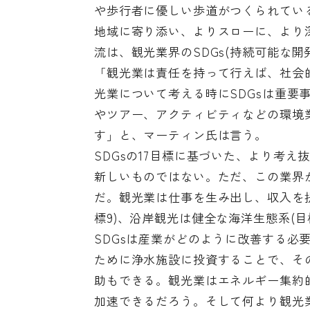
や歩行者に優しい歩道がつくられてい
地域に寄り添い、よりスローに、より
流は、観光業界のSDGs(持続可能な
「観光業は責任を持って行えば、社会
光業について考える時にSDGsは重要
やツアー、アクティビティなどの環境業
す」と、マーティン氏は言う。
SDGsの17目標に基づいた、より考
新しいものではない。ただ、この業界
だ。観光業は仕事を生み出し、収入を提
標9)、沿岸観光は健全な海洋生態系(目
SDGsは産業がどのように改善する必
ために浄水施設に投資することで、その
助もできる。観光業はエネルギー集約的
加速できるだろう。そして何より観光業