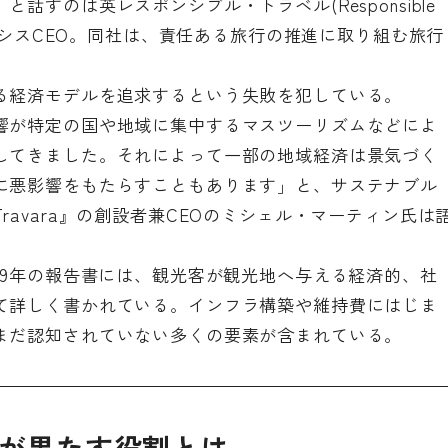
」と話すのは英
レスポンシブル・トラベル(Responsible
シスCEO。同社は、責任ある旅行の推進に取り組む旅行
る経済モデルを追求するという失敗を犯している。
響が特定の国や地域に集中するマスツーリズムなどによ
してきました。それによって一部の地域経済は景気づく
に悪影響をもたらすこともあります」と、サステナブル
ravara』
の創設者兼CEOのミシェル・マーティン氏は
19年の報告書には、観光客が観光地へ与える経済的、社
て詳しく書かれている。インフラ構築や維持費にはじま
まだ認知されていない多くの要素が含まれている。
sが果たす役割とは