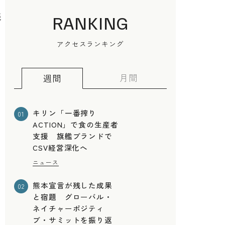
続
RANKING
アクセスランキング
月間
週間
。
キリン「一番搾り
01
ACTION」で食の生産者
支援 旗艦ブランドで
CSV経営深化へ
ニュース
熊本宣言が残した成果
02
と宿題 グローバル・
ネイチャーポジティ
ブ・サミットを振り返