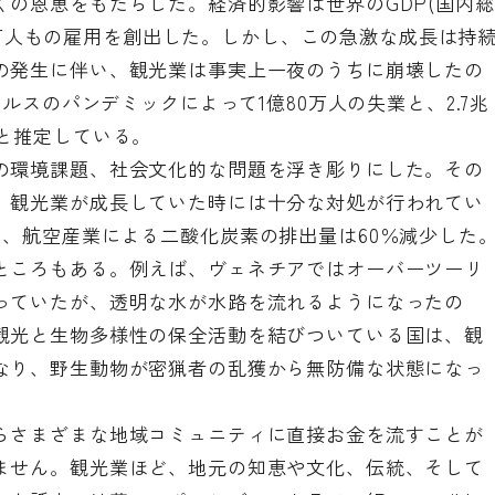
の恩恵をもたらした。経済的影響は世界のGDP(国内総
000万人もの雇用を創出した。しかし、この急激な成長は持
の発生に伴い、観光業は事実上一夜のうちに崩壊したの
イルスのパンデミックによって1億80万人の失業と、2.7兆
と推定している。
の環境課題、社会文化的な問題を浮き彫りにした。その
、観光業が成長していた時には十分な対処が行われてい
と、航空産業による二酸化炭素の排出量は60％減少した
ところもある。例えば、ヴェネチアではオーバーツーリ
っていたが、透明な水が水路を流れるようになったの
観光と生物多様性の保全活動を結びついている国は、観
なり、野生動物が密猟者の乱獲から無防備な状態になっ
らさまざまな地域コミュニティに直接お金を流すことが
ません。観光業ほど、地元の知恵や文化、伝統、そして