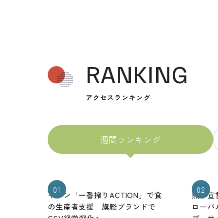
RANKING
アクセスランキング
週間ランキング
01
02
キリン「一番搾りACTION」で食
熊本宣
の生産者支援 旗艦ブランドで
ローバ
CSV経営深化へ
ブ・サ