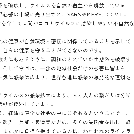
系を破壊し、ウイルスを自然の宿主から解放していま
部の市場に売り出され、SARSやMERS、COVID-
動物を介して人間がコロナウイルスに感染しやすい不自然
れの健康が自然環境と密接に関係していることを示して
、自らの健康を守ることができないのです。
教えにもあるように、調和のとれていた生態系を破壊す
。そして今回は、一部の地域社会だけの被害に留まら
一気に感染は広まり、世界各地に感染の爆発的な連鎖を
ナウイルスの感染拡大により、人と人との繋がりは分断
活動が停滞しています。
う。経済は健全な社会の中にこそあるということです。
・観光・芸能・製造業などの、多くの失職者を出し、経
、また次に負担を抱えているのは、われわれのライフラ