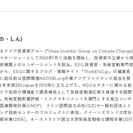
るの・しん)
ア投資家グループ(Asia Investor Group on Climate Change
マネージャーとして2020年1月に活動を開始し、投資家の立場から
府機関とのエンゲージメントを担当。ESG 投資家・気候変動専門
゙ら、ESGに関するブログ・情報サイト「ThinkESG.jp」の編集長
に就任前は国際環境NGO350.orgの東アジアファイナンス担当を努
gの日本支部350Japanを2015年に立ち上げた。NGOセクターに携わる前
リア政府の環境省で課長補佐として気候変動適応策を推進する国際
。気候変動影響評価・リスクマネジメントを専門とする独立コンサ
連開発計画(UNDP)、ドイツ国際協力公社(GIZ)や一般社団法人リ
ング技術センターのプロジェクトに参加。クイーンズランド大学社
卒業(2006)，オーストラリア国立大学気候変動修士課程卒業(2011