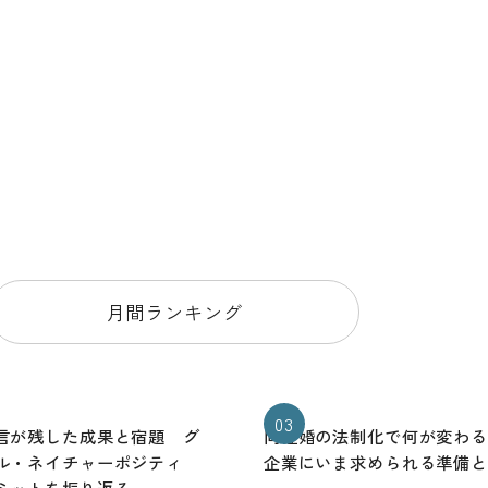
月間ランキング
03
言が残した成果と宿題 グ
同性婚の法制化で何が変わ
ル・ネイチャーポジティ
企業にいま求められる準備
ミットを振り返る