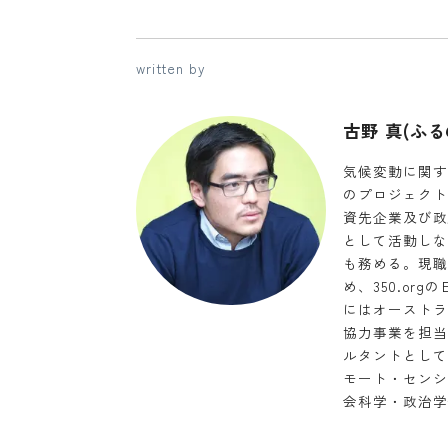
written by
古野 真(ふ
気候変動に関するアジ
のプロジェクト
資先企業及び政
として活動しなか
も務める。現職
め、350.or
にはオーストラ
協力事業を担当
ルタントとして国
モート・センシ
会科学・政治学部