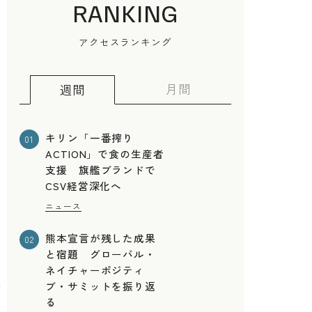
RANKING
アクセスランキング
月間
週間
キリン「一番搾り
01
ACTION」で食の生産者
支援 旗艦ブランドで
CSV経営深化へ
ニュース
熊本宣言が残した成果
02
と宿題 グローバル・
ネイチャーポジティ
を
ブ・サミットを振り返
る