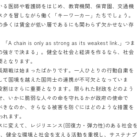
いる医師や看護師をはじめ、教育機関、保育園、交通機
スクを冒しながら働く「キーワーカー」たちでしょう。
の多くは賃金が低い層であるにも関わらず欠かせない存
s only as strong as its weakest link.」つま
の強さで決まる」。健全な社会と経済を作るなら、社会
要となります。
長期戦は始まったばかりです。一人ひとりの行動自粛を
して国境を越えた国同士の連携が不可欠となっていま
役割はさらに重要となります。限られた財政をどのよう
せ、いかに脆弱な人々の命を守れるかが政府の使命で
べきなのか、さらなる被害を防ぐにはどのような措置を
われます。
スに変えて、レジリエンス(回復力・弾力性)のある社会
ら学び、健全な環境と社会を支える活動を重視し、サステナブ