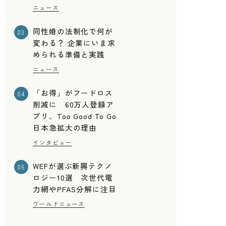
ニュース
同性婚の法制化で何が
03
変わる？ 企業にいま求
められる準備と実践
ニュース
「お得」がフードロス
04
削減に 60万人登録ア
プリ、Too Good To Go
日本急拡大の理由
インタビュー
WEFが選ぶ新興テクノ
05
ロジー10選 次世代電
力網やPFAS分解に注目
ワールドニュース