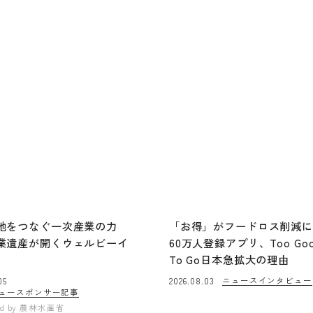
地をつなぐ一次産業の力
「お得」がフードロス削減
業遺産が開くウェルビーイ
60万人登録アプリ、Too Go
To Go日本急拡大の理由
ニュース
インタビュー
05
2026.08.03
ュー
スポンサー記事
ed by
農林水産省