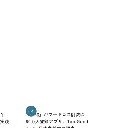
04
る？
「お得」がフードロス削減に
と実践
60万人登録アプリ、Too Good
To Go日本急拡大の理由