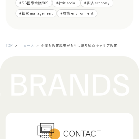
#
SB国際会議2025
#
社会 social
#
経済 economy
#
経営 management
#
環境 environment
TOP
ニュース
企業と教育現場がともに取り組むキャリア教育
CONTACT