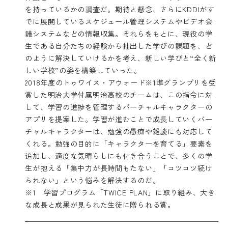
を持っているかの調査だ。期待と懸念、さらにKDDIがす
でに展開しているスケジュール管理システムやビデオ会
議システムなどの情報収集。それらをもとに、現役の学
生である自分たちの経験から抽出した学びの課題を、ど
のように解決していけるかを考え、新しい学びと“全く新
しい学校”の姿を構築していった。
2018年度のトゥワイス・アウォード※1準グランプリを受
賞した明治大学付属明治高校のチームは、この指令に対
して、学習の進捗を管理するバーチャルキャラクターの
アプリを提案した。学習が進むことで成長していくバー
チャルキャラクターは、勉強の愚痴や雑談にも対応して
くれる。勉強の目的に「キャラクターを育てる」要素を
追加し、適度な気晴らしにも付き合うことで、多くの学
生が抱える「集中力が長時間もたない」「コツコツ続け
られない」という悩みを解決するのだ。
※1 学習プログラム「TWICE PLAN」に取り組み、大き
な成長と成果が見られた生徒に贈られる賞。