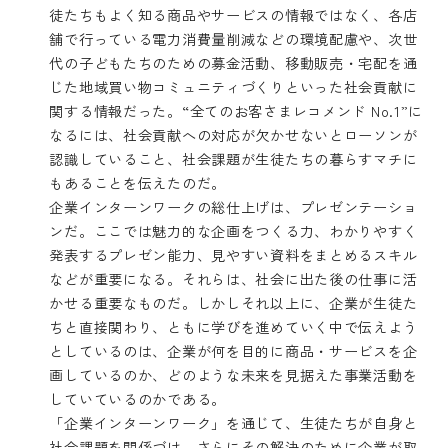
徒たちもよく知る商品やサービスの情報ではなく、各店
舗で行っている電力消費量削減などの環境配慮や、次世
代の子どもたちのための募金活動、移動販売・宅配を通
じた地域買い物コミュニティづくりといった社会貢献に
関する情報だった。“全てのお客さまレコメンド No.1”に
なるには、社会貢献への対応が欠かせないとローソンが
認識していること、社会課題が生徒たちの暮らすマチに
もあることを伝えたのだ。
企業インターンワークの総仕上げは、プレゼンテーショ
ンだ。ここでは魅力的な企画をつくる力、わかりやすく
発表するプレゼン能力、見やすい資料をまとめるスキル
などが重要になる。それらは、社会に出た後の仕事に活
かせる重要なものだ。しかしそれ以上に、企業が生徒た
ちと直接関わり、ともに学びを進めていく中で伝えよう
としているのは、企業が何を目的に商品・サービスを企
画しているのか、どのような未来を見据えた事業活動を
していているのかである。
「企業インターンワーク」を通じて、生徒たちが自身と
社会課題を関係づけ、さらにその解決のために企業が取