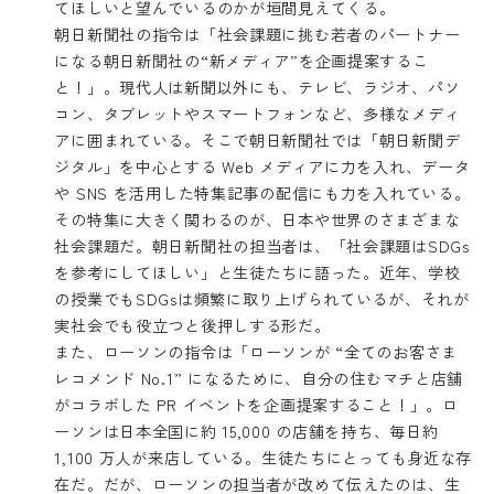
てほしいと望んでいるのかが垣間見えてくる。
朝日新聞社の指令は「社会課題に挑む若者のパートナー
になる朝日新聞社の“新メディア”を企画提案するこ
と！」。現代人は新聞以外にも、テレビ、ラジオ、パソ
コン、タブレットやスマートフォンなど、多様なメディ
アに囲まれている。そこで朝日新聞社では「朝日新聞デ
ジタル」を中心とする Web メディアに力を入れ、データ
や SNS を活用した特集記事の配信にも力を入れている。
その特集に大きく関わるのが、日本や世界のさまざまな
社会課題だ。朝日新聞社の担当者は、「社会課題はSDGs
を参考にしてほしい」と生徒たちに語った。近年、学校
の授業でもSDGsは頻繁に取り上げられているが、それが
実社会でも役立つと後押しする形だ。
また、ローソンの指令は「ローソンが “全てのお客さま
レコメンド No.1” になるために、自分の住むマチと店舗
がコラボした PR イベントを企画提案すること！」。ロ
ーソンは日本全国に約 15,000 の店舗を持ち、毎日約
1,100 万人が来店している。生徒たちにとっても身近な存
在だ。だが、ローソンの担当者が改めて伝えたのは、生