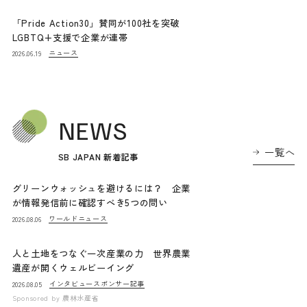
「Pride Action30」賛同が100社を突破
LGBTQ+支援で企業が連帯
ニュース
2026.06.19
NEWS
一覧へ
SB JAPAN 新着記事
グリーンウォッシュを避けるには？ 企業
が情報発信前に確認すべき5つの問い
ワールドニュース
2026.08.06
人と土地をつなぐ一次産業の力 世界農業
遺産が開くウェルビーイング
インタビュー
スポンサー記事
2026.08.05
Sponsored by
農林水産省