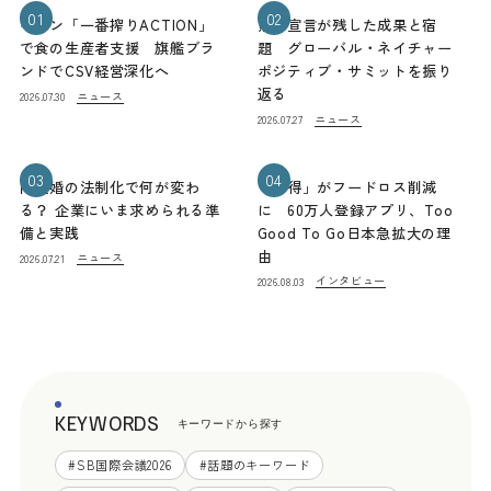
01
02
キリン「一番搾りACTION」
熊本宣言が残した成果と宿
で食の生産者支援 旗艦ブラ
題 グローバル・ネイチャー
ンドでCSV経営深化へ
ポジティブ・サミットを振り
返る
ニュース
2026.07.30
ニュース
2026.07.27
03
04
同性婚の法制化で何が変わ
「お得」がフードロス削減
る？ 企業にいま求められる準
に 60万人登録アプリ、Too
備と実践
Good To Go日本急拡大の理
由
ニュース
2026.07.21
インタビュー
2026.08.03
KEYWORDS
キーワードから探す
#
SB国際会議2026
#
話題のキーワード